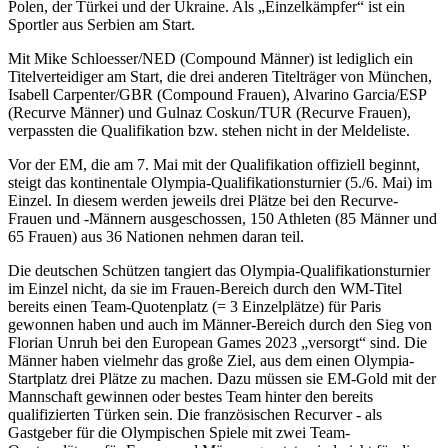
Polen, der Türkei und der Ukraine. Als „Einzelkämpfer“ ist ein
Sportler aus Serbien am Start.
Mit Mike Schloesser/NED (Compound Männer) ist lediglich ein
Titelverteidiger am Start, die drei anderen Titelträger von München,
Isabell Carpenter/GBR (Compound Frauen), Alvarino Garcia/ESP
(Recurve Männer) und Gulnaz Coskun/TUR (Recurve Frauen),
verpassten die Qualifikation bzw. stehen nicht in der Meldeliste.
Vor der EM, die am 7. Mai mit der Qualifikation offiziell beginnt,
steigt das kontinentale Olympia-Qualifikationsturnier (5./6. Mai) im
Einzel. In diesem werden jeweils drei Plätze bei den Recurve-
Frauen und -Männern ausgeschossen, 150 Athleten (85 Männer und
65 Frauen) aus 36 Nationen nehmen daran teil.
Die deutschen Schützen tangiert das Olympia-Qualifikationsturnier
im Einzel nicht, da sie im Frauen-Bereich durch den WM-Titel
bereits einen Team-Quotenplatz (= 3 Einzelplätze) für Paris
gewonnen haben und auch im Männer-Bereich durch den Sieg von
Florian Unruh bei den European Games 2023 „versorgt“ sind. Die
Männer haben vielmehr das große Ziel, aus dem einen Olympia-
Startplatz drei Plätze zu machen. Dazu müssen sie EM-Gold mit der
Mannschaft gewinnen oder bestes Team hinter den bereits
qualifizierten Türken sein. Die französischen Recurver - als
Gastgeber für die Olympischen Spiele mit zwei Team-