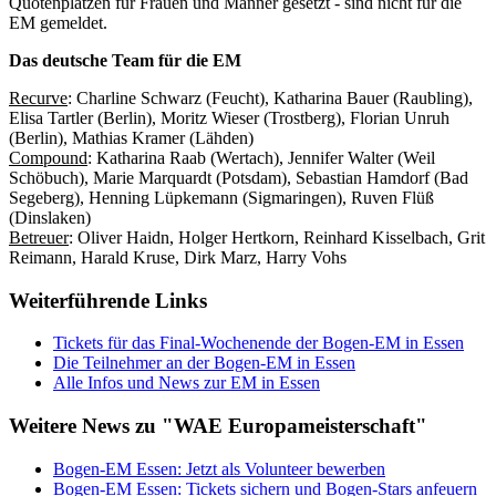
Quotenplätzen für Frauen und Männer gesetzt - sind nicht für die
EM gemeldet.
Das deutsche Team für die EM
Recurve
: Charline Schwarz (Feucht), Katharina Bauer (Raubling),
Elisa Tartler (Berlin), Moritz Wieser (Trostberg), Florian Unruh
(Berlin), Mathias Kramer (Lähden)
Compound
: Katharina Raab (Wertach), Jennifer Walter (Weil
Schöbuch), Marie Marquardt (Potsdam), Sebastian Hamdorf (Bad
Segeberg), Henning Lüpkemann (Sigmaringen), Ruven Flüß
(Dinslaken)
Betreuer
: Oliver Haidn, Holger Hertkorn, Reinhard Kisselbach, Grit
Reimann, Harald Kruse, Dirk Marz, Harry Vohs
Weiterführende Links
Tickets für das Final-Wochenende der Bogen-EM in Essen
Die Teilnehmer an der Bogen-EM in Essen
Alle Infos und News zur EM in Essen
Weitere News zu "WAE Europameisterschaft"
Bogen-EM Essen: Jetzt als Volunteer bewerben
Bogen-EM Essen: Tickets sichern und Bogen-Stars anfeuern