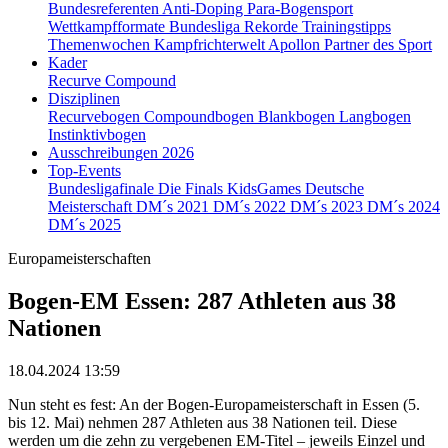
Bundesreferenten
Anti-Doping
Para-Bogensport
Wettkampfformate
Bundesliga
Rekorde
Trainingstipps
Themenwochen
Kampfrichterwelt
Apollon
Partner des Sport
Kader
Recurve
Compound
Disziplinen
Recurvebogen
Compoundbogen
Blankbogen
Langbogen
Instinktivbogen
Ausschreibungen 2026
Top-Events
Bundesligafinale
Die Finals
KidsGames
Deutsche
Meisterschaft
DM´s 2021
DM´s 2022
DM´s 2023
DM´s 2024
DM´s 2025
Europameisterschaften
Bogen-EM Essen: 287 Athleten aus 38
Nationen
18.04.2024 13:59
Nun steht es fest: An der Bogen-Europameisterschaft in Essen (5.
bis 12. Mai) nehmen 287 Athleten aus 38 Nationen teil. Diese
werden um die zehn zu vergebenen EM-Titel – jeweils Einzel und