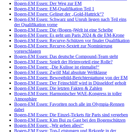
Bogen-EM Essen: Der Weg zur EM
Bogen-EM Essen: EM-Qualifikation Teil 1
Bogen-EM Essen: Gelingt der „Gold-Hattrick“?
Bogen-EM Essen: Schwarz und Unruh liegen nach Teil eins
der Qualifikation vorne
Bogen-EM Essen: Die (Bogen-)Welt ist eine Scheibe
Bogen-EM Essen: Es geht um Paris 2024 & die EM-Krone
Bogen-EM Essen: Recurve-Schützen vor finaler Qualifikation
Bogen-EM Essen: Recurve-Sextett zur Nominierung
vorgeschlagen
Bogen-EM Essen: Das deutsche Compound-Team steht
Bogen-EM Essen: Spielt der Heimvorteil eine Rolle?
Bogen-EM Essen: „Die Kulisse ist einmalig!“
Bogen-EM Essen: Zwölf Mal absolute Weltklasse
Bogen-EM Essen: Bewegtbild-Berichterstattung von der EM
Bogen-EM Essen: Der Feinschliff wird in Düsseldorf geholt
Bogen-EM Essen: Die letzten Fakten & Zahlen
Bogen-EM Essen: Harmonischer WAE-Kongress in toller
Atmosphäre
Bogen-EM Essen: Favoriten noch alle im Olympia-Rennen
dabei
Bogen-EM Essen: Die Einzel-Tickets für Paris sind vergeben
Bogen-EM Essen: Kim Bui zu Gast bei den Bogenschützen
Bogen-EM Essen: „Wir geben alles!“
Bogen-EM Essen: Top-Leistungen und Rekorde in der