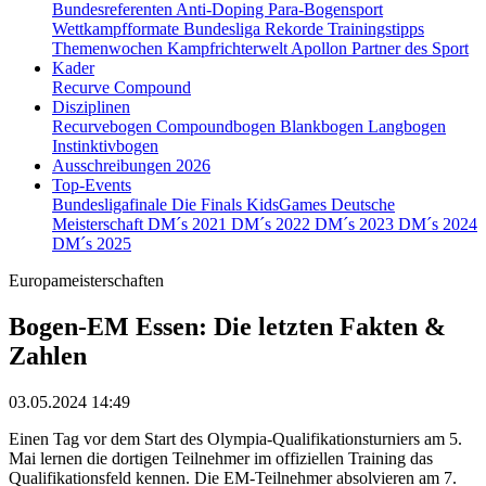
Bundesreferenten
Anti-Doping
Para-Bogensport
Wettkampfformate
Bundesliga
Rekorde
Trainingstipps
Themenwochen
Kampfrichterwelt
Apollon
Partner des Sport
Kader
Recurve
Compound
Disziplinen
Recurvebogen
Compoundbogen
Blankbogen
Langbogen
Instinktivbogen
Ausschreibungen 2026
Top-Events
Bundesligafinale
Die Finals
KidsGames
Deutsche
Meisterschaft
DM´s 2021
DM´s 2022
DM´s 2023
DM´s 2024
DM´s 2025
Europameisterschaften
Bogen-EM Essen: Die letzten Fakten &
Zahlen
03.05.2024 14:49
Einen Tag vor dem Start des Olympia-Qualifikationsturniers am 5.
Mai lernen die dortigen Teilnehmer im offiziellen Training das
Qualifikationsfeld kennen. Die EM-Teilnehmer absolvieren am 7.