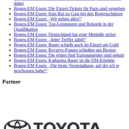
dabei
Bogen-EM Essen: Die Einzel-Tickets für Paris sind vergeben
Bogen-EM Essen: Kim Bui zu Gast bei den Bogenschützen
Bogen-EM Essen: „Wir geben alles!“
Bogen-EM Essen: Top-Leistungen und Rekorde in der
Qualifikation
Bogen-EM Essen: Deutschland hat erste Medaille sicher
Bogen-EM Essen: „Jeder Treffer zählt!“
Bogen-EM Essen: Bauer schießt auch im Einzel um Gold
Bogen-EM Essen: Recurve-Frauen schießen um Bronze
Bogen-EM Essen: Die ersten fünf Europameister sind gekürt
Bogen-EM Essen: Katharina Bauer ist die EM-Königin
Bogen-EM Essen: „Die beste Veranstaltung, auf der ich je
geschossen habe!“
Partner