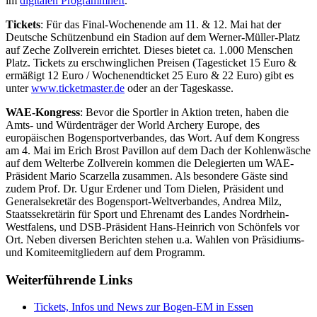
im
digitalen Programmheft
.
Tickets
: Für das Final-Wochenende am 11. & 12. Mai hat der
Deutsche Schützenbund ein Stadion auf dem Werner-Müller-Platz
auf Zeche Zollverein errichtet. Dieses bietet ca. 1.000 Menschen
Platz. Tickets zu erschwinglichen Preisen (Tagesticket 15 Euro &
ermäßigt 12 Euro / Wochenendticket 25 Euro & 22 Euro) gibt es
unter
www.ticketmaster.de
oder an der Tageskasse.
WAE-Kongress
: Bevor die Sportler in Aktion treten, haben die
Amts- und Würdenträger der World Archery Europe, des
europäischen Bogensportverbandes, das Wort. Auf dem Kongress
am 4. Mai im Erich Brost Pavillon auf dem Dach der Kohlenwäsche
auf dem Welterbe Zollverein kommen die Delegierten um WAE-
Präsident Mario Scarzella zusammen. Als besondere Gäste sind
zudem Prof. Dr. Ugur Erdener und Tom Dielen, Präsident und
Generalsekretär des Bogensport-Weltverbandes, Andrea Milz,
Staatssekretärin für Sport und Ehrenamt des Landes Nordrhein-
Westfalens, und DSB-Präsident Hans-Heinrich von Schönfels vor
Ort. Neben diversen Berichten stehen u.a. Wahlen von Präsidiums-
und Komiteemitgliedern auf dem Programm.
Weiterführende Links
Tickets, Infos und News zur Bogen-EM in Essen