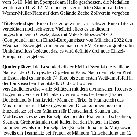
vom 5.-10. Mai im Sportpark am Hallo geschossen, die Medaillen
werden am 11. & 12. Mai im eigens errichteten Stadion auf dem
Werner-Müller-Platz auf dem Gelände Zeche Zollverein vergeben.
Titelverteidiger
: Einen Titel zu gewinnen, ist schwer. Einen Titel zu
verteidigen noch schwerer. Vielleicht liegt es an diesem
ungeschriebenen Gesetz, dass mit Mike Schloesser/NED
(Compound) nur ein Einzel-Europameister von München 2022 den
Weg nach Essen geht, um erneut nach der EM-Krone zu greifen. Im
Umkehrschluss bedeutet das, es wird definitiv drei neue Einzel-
Europameister geben.
Quotenplätze
: Die Besonderheit der EM in Essen ist die zeitliche
Nähe zu den Olympischen Spielen in Paris. Nach dem letzten Pfeil
in Essen sind es nur noch 74 Tage bis zum ersten Wettkampfpfeil in
der französischen Hauptstadt. Und dort wollen –
verständlicherweise – alle Schützen mit dem olympischen Recurve-
Bogen hin. Vor der EM haben vier europäische Teams (Frauen:
Deutschland & Frankreich / Männer: Türkei & Frankreich) das
Maximum an drei Plätzen gewonnen. Dazu kommen noch drei
Einzelplätze bei den Männern für Deutschland, Spanien und
Moldawien sowie vier Einzelplätze bei den Frauen für Tschechien,
Spanien, Großbritannien und Italien bei den Frauen. In Essen
kommen jeweils drei Einzelplätze (Entscheidung am 6. Mai) sowie
jeweils ein Teamplatz bei Frauen & Männern (Entscheidung am 12.