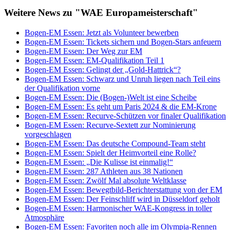
Weitere News zu "WAE Europameisterschaft"
Bogen-EM Essen: Jetzt als Volunteer bewerben
Bogen-EM Essen: Tickets sichern und Bogen-Stars anfeuern
Bogen-EM Essen: Der Weg zur EM
Bogen-EM Essen: EM-Qualifikation Teil 1
Bogen-EM Essen: Gelingt der „Gold-Hattrick“?
Bogen-EM Essen: Schwarz und Unruh liegen nach Teil eins
der Qualifikation vorne
Bogen-EM Essen: Die (Bogen-)Welt ist eine Scheibe
Bogen-EM Essen: Es geht um Paris 2024 & die EM-Krone
Bogen-EM Essen: Recurve-Schützen vor finaler Qualifikation
Bogen-EM Essen: Recurve-Sextett zur Nominierung
vorgeschlagen
Bogen-EM Essen: Das deutsche Compound-Team steht
Bogen-EM Essen: Spielt der Heimvorteil eine Rolle?
Bogen-EM Essen: „Die Kulisse ist einmalig!“
Bogen-EM Essen: 287 Athleten aus 38 Nationen
Bogen-EM Essen: Zwölf Mal absolute Weltklasse
Bogen-EM Essen: Bewegtbild-Berichterstattung von der EM
Bogen-EM Essen: Der Feinschliff wird in Düsseldorf geholt
Bogen-EM Essen: Harmonischer WAE-Kongress in toller
Atmosphäre
Bogen-EM Essen: Favoriten noch alle im Olympia-Rennen