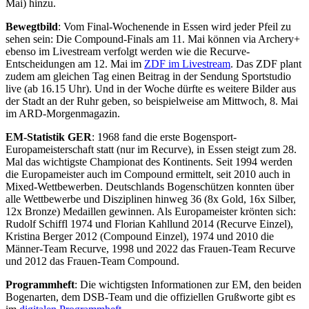
Mai) hinzu.
Bewegtbild
: Vom Final-Wochenende in Essen wird jeder Pfeil zu
sehen sein: Die Compound-Finals am 11. Mai können via Archery+
ebenso im Livestream verfolgt werden wie die Recurve-
Entscheidungen am 12. Mai im
ZDF im Livestream
. Das ZDF plant
zudem am gleichen Tag einen Beitrag in der Sendung Sportstudio
live (ab 16.15 Uhr). Und in der Woche dürfte es weitere Bilder aus
der Stadt an der Ruhr geben, so beispielweise am Mittwoch, 8. Mai
im ARD-Morgenmagazin.
EM-Statistik GER
: 1968 fand die erste Bogensport-
Europameisterschaft statt (nur im Recurve), in Essen steigt zum 28.
Mal das wichtigste Championat des Kontinents. Seit 1994 werden
die Europameister auch im Compound ermittelt, seit 2010 auch in
Mixed-Wettbewerben. Deutschlands Bogenschützen konnten über
alle Wettbewerbe und Disziplinen hinweg 36 (8x Gold, 16x Silber,
12x Bronze) Medaillen gewinnen. Als Europameister krönten sich:
Rudolf Schiffl 1974 und Florian Kahllund 2014 (Recurve Einzel),
Kristina Berger 2012 (Compound Einzel), 1974 und 2010 die
Männer-Team Recurve, 1998 und 2022 das Frauen-Team Recurve
und 2012 das Frauen-Team Compound.
Programmheft
: Die wichtigsten Informationen zur EM, den beiden
Bogenarten, dem DSB-Team und die offiziellen Grußworte gibt es