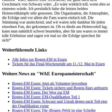
Geschmack von Schwarz wäre: „Es wäre wirklich toll, wenn dies so
eintreten würde. Ich persönlich habe die letzten beiden
Heimwettkämpfe sehr genossen. Die Organisation, die Atmosphäre,
die Erfolge und vor allem die Fans waren einfach toll. Die
Stimmung war ansteckend, und wir waren sehr dankbar für jeden
einzelnen Fan, der gekommen ist. Ob es direkt am Heimvorteil lag,
kann man natürlich schwer beurteilen, aber für uns waren es immer
tolle Erlebnisse und sagen wir mal so: die Erfolge sprechen für
sich!“
Weiterführende Links
Alle Infos zur Bogen-EM in Essen
Tickets für das Final-Wochenende am 11./12. Mai in Essen
Weitere News zu "WAE Europameisterschaft"
Bogen-EM Essen: Jetzt als Volunteer bewerben
Bogen-EM Essen: Tickets sichern und Bogen-Stars anfeuern
Bogen-EM Essen: Der Weg zur EM
Bogen-EM Essen: EM-Qualifikation Teil 1
Bogen-EM Essen: Schwarz und Unruh liegen nach Teil eins
der Qualifikation vorne
Bogen-EM Essen: Die (Bogen-)Welt ist eine Scheibe