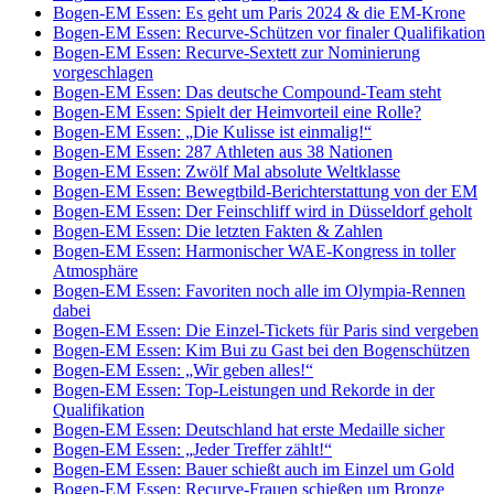
Bogen-EM Essen: Es geht um Paris 2024 & die EM-Krone
Bogen-EM Essen: Recurve-Schützen vor finaler Qualifikation
Bogen-EM Essen: Recurve-Sextett zur Nominierung
vorgeschlagen
Bogen-EM Essen: Das deutsche Compound-Team steht
Bogen-EM Essen: Spielt der Heimvorteil eine Rolle?
Bogen-EM Essen: „Die Kulisse ist einmalig!“
Bogen-EM Essen: 287 Athleten aus 38 Nationen
Bogen-EM Essen: Zwölf Mal absolute Weltklasse
Bogen-EM Essen: Bewegtbild-Berichterstattung von der EM
Bogen-EM Essen: Der Feinschliff wird in Düsseldorf geholt
Bogen-EM Essen: Die letzten Fakten & Zahlen
Bogen-EM Essen: Harmonischer WAE-Kongress in toller
Atmosphäre
Bogen-EM Essen: Favoriten noch alle im Olympia-Rennen
dabei
Bogen-EM Essen: Die Einzel-Tickets für Paris sind vergeben
Bogen-EM Essen: Kim Bui zu Gast bei den Bogenschützen
Bogen-EM Essen: „Wir geben alles!“
Bogen-EM Essen: Top-Leistungen und Rekorde in der
Qualifikation
Bogen-EM Essen: Deutschland hat erste Medaille sicher
Bogen-EM Essen: „Jeder Treffer zählt!“
Bogen-EM Essen: Bauer schießt auch im Einzel um Gold
Bogen-EM Essen: Recurve-Frauen schießen um Bronze