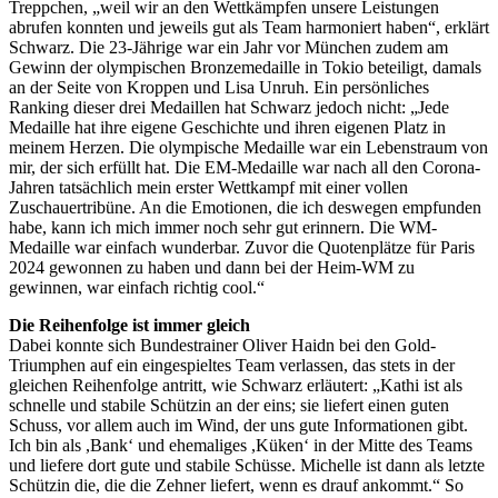
Treppchen, „weil wir an den Wettkämpfen unsere Leistungen
abrufen konnten und jeweils gut als Team harmoniert haben“, erklärt
Schwarz. Die 23-Jährige war ein Jahr vor München zudem am
Gewinn der olympischen Bronzemedaille in Tokio beteiligt, damals
an der Seite von Kroppen und Lisa Unruh. Ein persönliches
Ranking dieser drei Medaillen hat Schwarz jedoch nicht: „Jede
Medaille hat ihre eigene Geschichte und ihren eigenen Platz in
meinem Herzen. Die olympische Medaille war ein Lebenstraum von
mir, der sich erfüllt hat. Die EM-Medaille war nach all den Corona-
Jahren tatsächlich mein erster Wettkampf mit einer vollen
Zuschauertribüne. An die Emotionen, die ich deswegen empfunden
habe, kann ich mich immer noch sehr gut erinnern. Die WM-
Medaille war einfach wunderbar. Zuvor die Quotenplätze für Paris
2024 gewonnen zu haben und dann bei der Heim-WM zu
gewinnen, war einfach richtig cool.“
Die Reihenfolge ist immer gleich
Dabei konnte sich Bundestrainer Oliver Haidn bei den Gold-
Triumphen auf ein eingespieltes Team verlassen, das stets in der
gleichen Reihenfolge antritt, wie Schwarz erläutert: „Kathi ist als
schnelle und stabile Schützin an der eins; sie liefert einen guten
Schuss, vor allem auch im Wind, der uns gute Informationen gibt.
Ich bin als ,Bank‘ und ehemaliges ,Küken‘ in der Mitte des Teams
und liefere dort gute und stabile Schüsse. Michelle ist dann als letzte
Schützin die, die die Zehner liefert, wenn es drauf ankommt.“ So