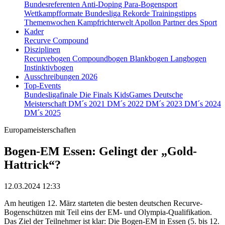
Bundesreferenten
Anti-Doping
Para-Bogensport
Wettkampfformate
Bundesliga
Rekorde
Trainingstipps
Themenwochen
Kampfrichterwelt
Apollon
Partner des Sport
Kader
Recurve
Compound
Disziplinen
Recurvebogen
Compoundbogen
Blankbogen
Langbogen
Instinktivbogen
Ausschreibungen 2026
Top-Events
Bundesligafinale
Die Finals
KidsGames
Deutsche
Meisterschaft
DM´s 2021
DM´s 2022
DM´s 2023
DM´s 2024
DM´s 2025
Europameisterschaften
Bogen-EM Essen: Gelingt der „Gold-
Hattrick“?
12.03.2024 12:33
Am heutigen 12. März starteten die besten deutschen Recurve-
Bogenschützen mit Teil eins der EM- und Olympia-Qualifikation.
Das Ziel der Teilnehmer ist klar: Die Bogen-EM in Essen (5. bis 12.