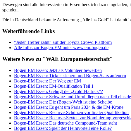
Deswegen sind alle Interessierten in Essen herzlich dazu eingeladen, 
spenden.
Die in Deutschland bekannte Anfeuerung „Alle ins Gold“ hat damit 
Weiterführende Links
"Jeder Treffer zählt" auf der Toyota Crowd Plattform
Alle Infos zur Bogen-EM unter www.em-bogen.de
Weitere News zu "WAE Europameisterschaft"
Bogen-EM Essen: Jetzt als Volunteer bewerben
Bogen-EM Essen: Tickets sichern und Bogen-Stars anfeuern
Bogen-EM Essen: Der Weg zur EM
Bogen-EM Essen: EM-Qualifikation Teil 1
Bogen-EM Essen: Gelingt der „Gold-Hattrick“?
Bogen-EM Essen: Schwarz und Unruh liegen nach Teil eins der
Bogen-EM Essen: Die (Bogen-)Welt ist eine Scheibe
Bogen-EM Essen: Es geht um Paris 2024 & die EM-Krone
Bogen-EM Essen: Recurve-Schützen vor finaler Qualifikation
Bogen-EM Essen: Recurve-Sextett zur Nominierung vorgeschl
Bogen-EM Essen: Das deutsche Compound-Team steht
Bogen-EM Essen: Spielt der Heimvorteil eine Rolle?