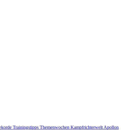
ekorde
Trainingstipps
Themenwochen
Kampfrichterwelt
Apollon