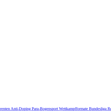
erenten
Anti-Doping
Para-Bogensport
Wettkampfformate
Bundesliga
R