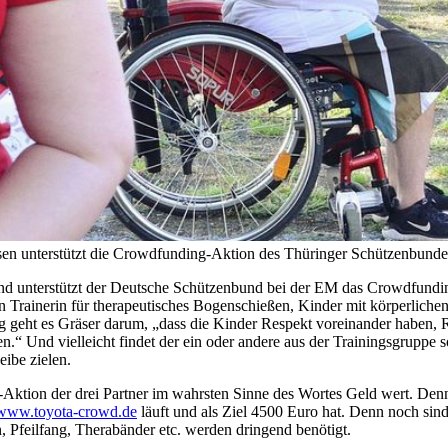
ssen unterstützt die Crowdfunding-Aktion des Thüringer Schützenbunde
nterstützt der Deutsche Schützenbund bei der EM das Crowdfunding-Pr
rten Trainerin für therapeutisches Bogenschießen, Kinder mit körperlic
g geht es Gräser darum, „dass die Kinder Respekt voreinander haben, 
n.“ Und vielleicht findet der ein oder andere aus der Trainingsgruppe
ibe zielen.
Aktion der drei Partner im wahrsten Sinne des Wortes Geld wert. Denn 
www.toyota-crowd.de
läuft und als Ziel 4500 Euro hat. Denn noch sind
, Pfeilfang, Therabänder etc. werden dringend benötigt.