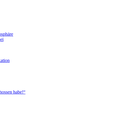
osphäre
ei
ation
chossen habe!“