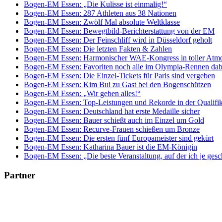
Bogen-EM Essen: „Die Kulisse ist einmalig!“
Bogen-EM Essen: 287 Athleten aus 38 Nationen
Bogen-EM Essen: Zwölf Mal absolute Weltklasse
Bogen-EM Essen: Bewegtbild-Berichterstattung von der EM
Bogen-EM Essen: Der Feinschliff wird in Düsseldorf geholt
Bogen-EM Essen: Die letzten Fakten & Zahlen
Bogen-EM Essen: Harmonischer WAE-Kongress in toller Atm
Bogen-EM Essen: Favoriten noch alle im Olympia-Rennen dab
Bogen-EM Essen: Die Einzel-Tickets für Paris sind vergeben
Bogen-EM Essen: Kim Bui zu Gast bei den Bogenschützen
Bogen-EM Essen: „Wir geben alles!“
Bogen-EM Essen: Top-Leistungen und Rekorde in der Qualifik
Bogen-EM Essen: Deutschland hat erste Medaille sicher
Bogen-EM Essen: Bauer schießt auch im Einzel um Gold
Bogen-EM Essen: Recurve-Frauen schießen um Bronze
Bogen-EM Essen: Die ersten fünf Europameister sind gekürt
Bogen-EM Essen: Katharina Bauer ist die EM-Königin
Bogen-EM Essen: „Die beste Veranstaltung, auf der ich je ges
Partner