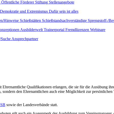
e
Öffentliche Förderer
Stiftung
Stellenangebote
Demokratie und Extremismus
Dafür sein ist alles
ien/Hinweise
Schießstätten
Schießstandsachverständige
Sprengstoff-/Be
onzeptionen
Ausbilderwelt
Trainerportal
Fremdlizenzen
Webinare
e/Suche
Ansprechpartner
enamtliche Qualifikationen erlangen, die sie für die Ausübung ihrer
n, sondern den Ehrenamtlichen auch eine Möglichkeit zur persönlichen W
DSB
sowie der Landesverbände statt.
ngeboten gilt auch ein Augenmerk der Ausbildung zum Vereinsmanager