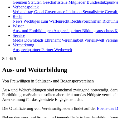
Gremien
Statuten
Geschäftsstelle
Mitglieder
Bundesstützpunkt
Verbandspolitik
Verbandstag
Good Governance
Inklusion
Sexualisierte Gewalt
Recht
News
Wichtiges zum Waffenrecht
Rechtsvorschriften
Richtlin
Wissen
Aus- und Fortbildungen
Ansprechpartner
Bildungsausschuss
K
Service
Media
Downloads
Ehrenamt
Vereinsarbeit
Vorteilswelt
Verein
Vermarktung
Ansprechpartner
Partner
Werbewelt
Schritt 5
Aus- und Weiterbildung
Von Freiwilligen in Schützen- und Bogensportvereinen
Aus- und Weiterbildungen sind manchmal zwingend notwendig, damit Ehr
Fortbildungsmaßnahmen sollten aber nicht nur das Nötigste vermittel
Anerkennung für das geleistete Engagement dar.
Die Qualifizierung von Vereinsmitgliedern findet auf der
Ebene des 
Neben den sportpraktischen und jugendpflegerischen Ausbildungsa