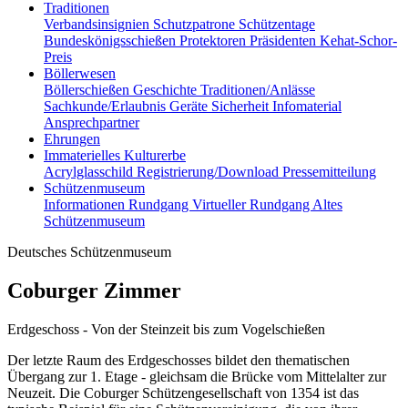
Traditionen
Verbandsinsignien
Schutzpatrone
Schützentage
Bundeskönigsschießen
Protektoren
Präsidenten
Kehat-Schor-
Preis
Böllerwesen
Böllerschießen
Geschichte
Traditionen/Anlässe
Sachkunde/Erlaubnis
Geräte
Sicherheit
Infomaterial
Ansprechpartner
Ehrungen
Immaterielles Kulturerbe
Acrylglasschild
Registrierung/Download
Pressemitteilung
Schützenmuseum
Informationen
Rundgang
Virtueller Rundgang
Altes
Schützenmuseum
Deutsches Schützenmuseum
Coburger Zimmer
Erdgeschoss - Von der Steinzeit bis zum Vogelschießen
Der letzte Raum des Erdgeschosses bildet den thematischen
Übergang zur 1. Etage - gleichsam die Brücke vom Mittelalter zur
Neuzeit. Die Coburger Schützengesellschaft von 1354 ist das