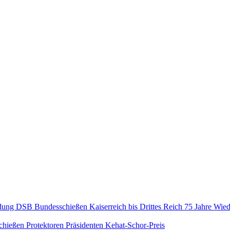
dung DSB
Bundesschießen
Kaiserreich bis Drittes Reich
75 Jahre Wie
chießen
Protektoren
Präsidenten
Kehat-Schor-Preis