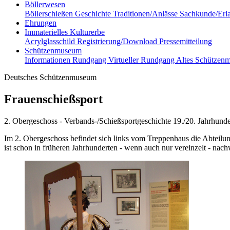
Böllerwesen
Böllerschießen
Geschichte
Traditionen/Anlässe
Sachkunde/Erl
Ehrungen
Immaterielles Kulturerbe
Acrylglasschild
Registrierung/Download
Pressemitteilung
Schützenmuseum
Informationen
Rundgang
Virtueller Rundgang
Altes Schützen
Deutsches Schützenmuseum
Frauenschießsport
2. Obergeschoss - Verbands-/Schießsportgeschichte 19./20. Jahrhunde
Im 2. Obergeschoss befindet sich links vom Treppenhaus die Abteilu
ist schon in früheren Jahrhunderten - wenn auch nur vereinzelt - nach