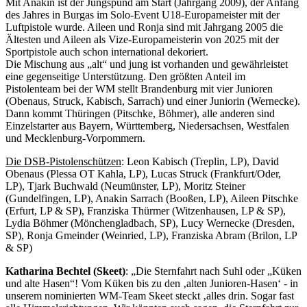
Mit Anakin ist der Jungspund am Start (Jahrgang 2009), der Anfang
des Jahres in Burgas im Solo-Event U18-Europameister mit der
Luftpistole wurde. Aileen und Ronja sind mit Jahrgang 2005 die
Ältesten und Aileen als Vize-Europameisterin von 2025 mit der
Sportpistole auch schon international dekoriert.
Die Mischung aus „alt“ und jung ist vorhanden und gewährleistet
eine gegenseitige Unterstützung. Den größten Anteil im
Pistolenteam bei der WM stellt Brandenburg mit vier Junioren
(Obenaus, Struck, Kabisch, Sarrach) und einer Juniorin (Wernecke).
Dann kommt Thüringen (Pitschke, Böhmer), alle anderen sind
Einzelstarter aus Bayern, Württemberg, Niedersachsen, Westfalen
und Mecklenburg-Vorpommern.
Die DSB-Pistolenschützen
: Leon Kabisch (Treplin, LP), David
Obenaus (Plessa OT Kahla, LP), Lucas Struck (Frankfurt/Oder,
LP), Tjark Buchwald (Neumünster, LP), Moritz Steiner
(Gundelfingen, LP), Anakin Sarrach (Booßen, LP), Aileen Pitschke
(Erfurt, LP & SP), Franziska Thürmer (Witzenhausen, LP & SP),
Lydia Böhmer (Mönchengladbach, SP), Lucy Wernecke (Dresden,
SP), Ronja Gmeinder (Weinried, LP), Franziska Abram (Brilon, LP
& SP)
Katharina Bechtel (Skeet)
: „Die Sternfahrt nach Suhl oder „Küken
und alte Hasen“! Vom Küken bis zu den ‚alten Junioren-Hasen‘ - in
unserem nominierten WM-Team Skeet steckt ‚alles drin. Sogar fast