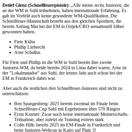
Detlef Glenz (Schnellfeuerpistole)
: „Alle meine sechs Junioren, die
an der WM in Suhl teilnehmen, haben internationale Erfahrung. Es
gab im Vorfeld auch keine gesonderte WM-Qualifikation. Die
Schnellfeuer-Mannschaft besteht aus den gleichen Sportlern, die
bereits Anfang Mai bei der EM in Osijek/CRO sensationell Silber
gewonnen haben.
Fiete Kühn
Phillip Liebrecht
Arne Schallus
Für Fiete und Phillip ist die WM in Suhl bereits ihre zweite
Junioren-WM, da beide bereits 2024 in Lima dabei waren. Arne ist
der "Lokalmatador" aus Suhl, der letztes Jahr auch schon bei der
EM in Frankreich dabei war.
Aber auch die restlichen drei Schnellfeuer-Junioren sind nicht zu
unterschätzen:
Ben Spangenberg: 2025 bereits zweimal im Finale beim
Schnellfeuer-Cup Suhl mit Ergebnissen über 570 Ringen
Fynn Kramer: Zwar noch keine internationale Meisterschafts-
Teilnahme, aber zuletzt im Training extrem stark
Colin Hilk: bereits 2025 im EM-Finale in Frankreich und
beim Junioren-Weltcup in Kairo auf Platz 3!