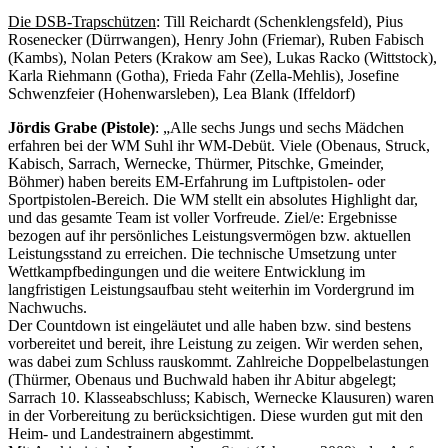
Die DSB-Trapschützen
: Till Reichardt (Schenklengsfeld), Pius
Rosenecker (Dürrwangen), Henry John (Friemar), Ruben Fabisch
(Kambs), Nolan Peters (Krakow am See), Lukas Racko (Wittstock),
Karla Riehmann (Gotha), Frieda Fahr (Zella-Mehlis), Josefine
Schwenzfeier (Hohenwarsleben), Lea Blank (Iffeldorf)
Jördis Grabe (Pistole)
: „Alle sechs Jungs und sechs Mädchen
erfahren bei der WM Suhl ihr WM-Debüt. Viele (Obenaus, Struck,
Kabisch, Sarrach, Wernecke, Thürmer, Pitschke, Gmeinder,
Böhmer) haben bereits EM-Erfahrung im Luftpistolen- oder
Sportpistolen-Bereich. Die WM stellt ein absolutes Highlight dar,
und das gesamte Team ist voller Vorfreude. Ziel/e: Ergebnisse
bezogen auf ihr persönliches Leistungsvermögen bzw. aktuellen
Leistungsstand zu erreichen. Die technische Umsetzung unter
Wettkampfbedingungen und die weitere Entwicklung im
langfristigen Leistungsaufbau steht weiterhin im Vordergrund im
Nachwuchs.
Der Countdown ist eingeläutet und alle haben bzw. sind bestens
vorbereitet und bereit, ihre Leistung zu zeigen. Wir werden sehen,
was dabei zum Schluss rauskommt. Zahlreiche Doppelbelastungen
(Thürmer, Obenaus und Buchwald haben ihr Abitur abgelegt;
Sarrach 10. Klasseabschluss; Kabisch, Wernecke Klausuren) waren
in der Vorbereitung zu berücksichtigen. Diese wurden gut mit den
Heim- und Landestrainern abgestimmt.