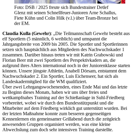
Foto: DSB / 2025 freute sich Bundestrainer Detlef
Glenz mit seinen Schnellfeuer-Junioren Arne Schallus,
Fiete Kühn und Colin Hilk (v.l.) über Team-Bronze bei
der EM.
Claudia Kulla (Gewehr)
: „Die Teilmannschaft Gewehr besteht aus
elf Sportlern (5 männlich, 6 weiblich) und umspannt die
Jahrgangsbreite von 2009 bis 2005. Die Sportler und Sportlerinnen
setzen sich hauptsächlich aus Mitgliedern des Nachwuchskader 1
zusammen. Darüber hinaus treten wir mit Katrin Grabowski und
Florian Beer mit zwei Sportlern des Perspektivkaders an, die
aufgrund ihres Alters international noch in der Juniorenklasse starten
können. Unsere jüngste Athletin, Anabell Dörsam, entstammt dem
Nachwuchskader 2. Ein Sportler, Luis Eichenseer, hat sich als
Landeskadermitglied für die WM qualifiziert.
Über zwei Lehrgangswochenenden, eines Ende Mai und das letzte
zu Beginn dieses Monats, haben wir uns über freies und
wettkampfnahes Training auf der Schießanlage in Suhl-Friedberg
vorbereitet, wobei wir durch den Bundesstützpunkt und die
Mitarbeiter auf dem Friedberg wirklich gut unterstützt wurden. Bei
der letzten Maßnahme konnte zum besseren gegenseitigen
Kennenlernen ein gemeinsamer Grillabend durch die zeitgleich
anwesenden Gruppen organisiert werden, was eine kleine
Abwechslung zum doch sehr intensiven Training darstellte.