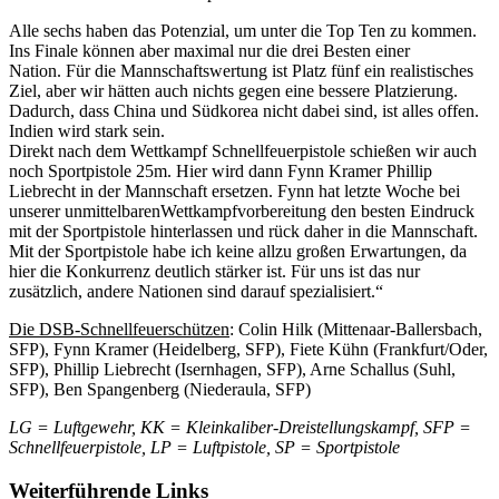
Alle sechs haben das Potenzial, um unter die Top Ten zu kommen.
Ins Finale können aber maximal nur die drei Besten einer
Nation. Für die Mannschaftswertung ist Platz fünf ein realistisches
Ziel, aber wir hätten auch nichts gegen eine bessere Platzierung.
Dadurch, dass China und Südkorea nicht dabei sind, ist alles offen.
Indien wird stark sein.
Direkt nach dem Wettkampf Schnellfeuerpistole schießen wir auch
noch Sportpistole 25m. Hier wird dann Fynn Kramer Phillip
Liebrecht in der Mannschaft ersetzen. Fynn hat letzte Woche bei
unserer unmittelbarenWettkampfvorbereitung den besten Eindruck
mit der Sportpistole hinterlassen und rück daher in die Mannschaft.
Mit der Sportpistole habe ich keine allzu großen Erwartungen, da
hier die Konkurrenz deutlich stärker ist. Für uns ist das nur
zusätzlich, andere Nationen sind darauf spezialisiert.“
Die DSB-Schnellfeuerschützen
: Colin Hilk (Mittenaar-Ballersbach,
SFP), Fynn Kramer (Heidelberg, SFP), Fiete Kühn (Frankfurt/Oder,
SFP), Phillip Liebrecht (Isernhagen, SFP), Arne Schallus (Suhl,
SFP), Ben Spangenberg (Niederaula, SFP)
LG = Luftgewehr, KK = Kleinkaliber-Dreistellungskampf, SFP =
Schnellfeuerpistole, LP = Luftpistole, SP = Sportpistole
Weiterführende Links