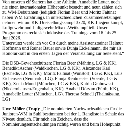
Von unseren elf Startern hat eine Athletin, Annabelle Lotter, noch
nie einen internationalen Höhepunkt besucht und neun zählen sich
zu WM-Debütanten (lediglich Florian Beer und Moritz Faltinat
haben WM-Erfahrung). In unterschiedlichen Zusammensetzungen
nehmen wir am KK-Dreistellungskampf 3x20, KK-Liegendkampf,
Luftgewehr und Luftgewehr Mixed-Wettkampf teil. Unser
Programm erstreckt sich inklusive des Trainings vom 16. bis 25.
Juni 2026.
Unterstützt werde ich vor Ort durch meine Assistenztrainer Helmut
Hoffmann und Rainer Bauer sowie Dunja Eickelmann, die mir als
Honorarkraft in den ersten Tagen der Veranstaltung zur Seite steht.“
Die DSB-Gewehrschützen
: Florian Beer (Mähring, LG & KK),
Benedikt Ascher (Waldkirchen, LG & KK), Alexander Karl
(Eschede, LG & KK), Moritz Faltinat (Wunstorf, LG & KK), Luis
Eichenseer (Neumarkt, LG), Finnja Rentmeister (Voerde, LG &
KK), Xenia Mund (München, LG & KK), Katrin Grabowski
(Niedernhausen-Engenhahn, KK), Anabell Dörsam (Fürth, KK),
Annabelle Lotter (München, LG), Theresa Schnell (Thalmässing,
LG)
Uwe Möller (Trap)
: „Die nominierten Nachwuchsathleten für die
Junioren-WM in Suhl bestimmten bei der 1. Rangliste in Schale das
Niveau deutlich. Für mich ein Zeichen, dass die
Nominierungsentscheidungen richtig waren und beim Höhepunkt