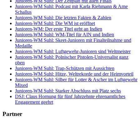
Junioren-WM Suhl: Der Zeitplan mit allen Finals
Junioren-WM Suhl: Podcast mit Karla Riehmann & Arne
Schallus
Junioren-WM Suhl: Die letzten Fakten & Zahlen
Junioren-WM Suhl: Die WM ist eröffnet
Junioren-WM: Der erste Titel geht an Indien
Junioren-WM Suhl: WM-Titel für AIN und Indien
Junioren-WM Suhl: Skeet-Junioren mit Finalteilnahme und
Medaille
Junioren-WM Suhl: Luftgewehr-Junioren sind Weltmeister
Junioren-WM Suhl: Polnischer Pistolen-Universalist ganz
oben
Junioren-WM Suhl: Trap-Schützen mit Aussichten
Junioren-WM Suhl: Hitze, Weltrekorde und der Heimvorteil
Junioren-WM Suhl: Silber für Lotter & Ascher im Luftgewehr
Mixed
Junioren-WM Suhl: Starker Abschluss mit Platz sechs
DSJ: Claus Hornung für fünf Jahrzehnte ehrenamtliches
Engagement geehrt
Partner