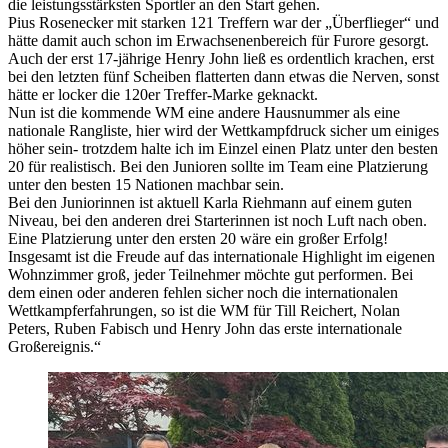
die leistungsstärksten Sportler an den Start gehen.
Pius Rosenecker mit starken 121 Treffern war der „Überflieger“ und
hätte damit auch schon im Erwachsenenbereich für Furore gesorgt.
Auch der erst 17-jährige Henry John ließ es ordentlich krachen, erst
bei den letzten fünf Scheiben flatterten dann etwas die Nerven, sonst
hätte er locker die 120er Treffer-Marke geknackt.
Nun ist die kommende WM eine andere Hausnummer als eine
nationale Rangliste, hier wird der Wettkampfdruck sicher um einiges
höher sein- trotzdem halte ich im Einzel einen Platz unter den besten
20 für realistisch. Bei den Junioren sollte im Team eine Platzierung
unter den besten 15 Nationen machbar sein.
Bei den Juniorinnen ist aktuell Karla Riehmann auf einem guten
Niveau, bei den anderen drei Starterinnen ist noch Luft nach oben.
Eine Platzierung unter den ersten 20 wäre ein großer Erfolg!
Insgesamt ist die Freude auf das internationale Highlight im eigenen
Wohnzimmer groß, jeder Teilnehmer möchte gut performen. Bei
dem einen oder anderen fehlen sicher noch die internationalen
Wettkampferfahrungen, so ist die WM für Till Reichert, Nolan
Peters, Ruben Fabisch und Henry John das erste internationale
Großereignis.“