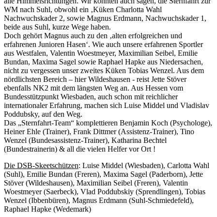
alle Himmelsrichtungen. Wir könnten auch sagen, die Sternfahrt zur
WM nach Suhl, obwohl ein ‚Küken Charlotta Wahl
Nachwuchskader 2, sowie Magnus Erdmann, Nachwuchskader 1,
beide aus Suhl, kurze Wege haben.
Doch gehört Magnus auch zu den ‚alten erfolgreichen und
erfahrenen Junioren Hasen‘. Wie auch unsere erfahrenen Sportler
aus Westfalen, Valentin Woestmeyer, Maximilian Seibel, Emilie
Bundan, Maxima Sagel sowie Raphael Hapke aus Niedersachen,
nicht zu vergessen unser zweites Küken Tobias Wenzel. Aus dem
nördlichsten Bereich – hier Wildeshausen - reist Jette Stöver
ebenfalls NK2 mit dem längsten Weg an. Aus Hessen vom
Bundesstützpunkt Wiesbaden, auch schon mit reichlicher
internationaler Erfahrung, machen sich Luise Middel und Vladislav
Poddubsky, auf den Weg.
Das „Sternfahrt-Team“ komplettieren Benjamin Koch (Psychologe),
Heiner Ehle (Trainer), Frank Dittmer (Assistenz-Trainer), Tino
Wenzel (Bundesassistenz-Trainer), Katharina Bechtel
(Bundestrainerin) & all die vielen Helfer vor Ort !
Die DSB-Skeetschützen
: Luise Middel (Wiesbaden), Carlotta Wahl
(Suhl), Emilie Bundan (Freren), Maxima Sagel (Paderborn), Jette
Stöver (Wildeshausen), Maximilian Seibel (Freren), Valentin
Woestmeyer (Saerbeck), Vlad Poddubskiy (Sprendlingen), Tobias
Wenzel (Ibbenbüren), Magnus Erdmann (Suhl-Schmiedefeld),
Raphael Hapke (Wedemark)