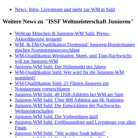
News, Infos, Livestream und mehr zur WM in Suhl
Weitere News zu "ISSF Weltmeisterschaft Junioren"
Weltcup München & Junioren-WM Suhl: Presse-
Akkreditierung gestartet
WM- & EM-Qualifikation Dortmund: Junioren-Bundestrainer
machen Nominierungsvorschläge
WM-Qualifikation Wiesbaden: Skeet- und Trap-Nachwuchs
will zur Junioren-WM
Junioren-WM Suhl: Der Höhepunkt des Jahres
WM-Qualifikation Suhl: Wer wird für die Junioren-WM
nominiert?
WM-Qualifikation Suhl: 21 Flinten-Junioren zur
Nominierung vorgeschlagen
Junioren-WM Suhl: 49 DSB-Athleten bei WM am Start
Junioren-WM Suhl: Über 800 Athleten aus 66 Nationen
Junioren-WM Suhl: Die Entwicklung der Nachwuchs-
Weltmeisterschaften
Junioren-WM Suhl: Die Vorbereitung läuft
Junioren-WM Suhl: Eröffnungsfeier und Livestream von allen
Finals
Junioren-WM Suhl: "Wir wollen Spaß haben!"