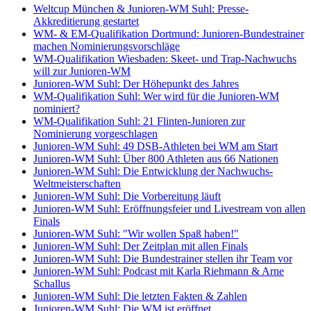
Weltcup München & Junioren-WM Suhl: Presse-
Akkreditierung gestartet
WM- & EM-Qualifikation Dortmund: Junioren-Bundestrainer
machen Nominierungsvorschläge
WM-Qualifikation Wiesbaden: Skeet- und Trap-Nachwuchs
will zur Junioren-WM
Junioren-WM Suhl: Der Höhepunkt des Jahres
WM-Qualifikation Suhl: Wer wird für die Junioren-WM
nominiert?
WM-Qualifikation Suhl: 21 Flinten-Junioren zur
Nominierung vorgeschlagen
Junioren-WM Suhl: 49 DSB-Athleten bei WM am Start
Junioren-WM Suhl: Über 800 Athleten aus 66 Nationen
Junioren-WM Suhl: Die Entwicklung der Nachwuchs-
Weltmeisterschaften
Junioren-WM Suhl: Die Vorbereitung läuft
Junioren-WM Suhl: Eröffnungsfeier und Livestream von allen
Finals
Junioren-WM Suhl: "Wir wollen Spaß haben!"
Junioren-WM Suhl: Der Zeitplan mit allen Finals
Junioren-WM Suhl: Die Bundestrainer stellen ihr Team vor
Junioren-WM Suhl: Podcast mit Karla Riehmann & Arne
Schallus
Junioren-WM Suhl: Die letzten Fakten & Zahlen
Junioren-WM Suhl: Die WM ist eröffnet