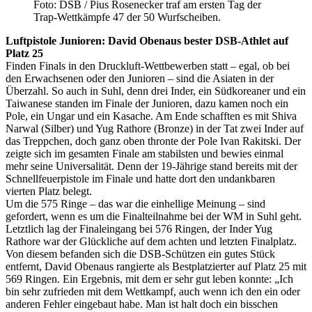
Foto: DSB / Pius Rosenecker traf am ersten Tag der
Trap-Wettkämpfe 47 der 50 Wurfscheiben.
Luftpistole Junioren: David Obenaus bester DSB-Athlet auf
Platz 25
Finden Finals in den Druckluft-Wettbewerben statt – egal, ob bei
den Erwachsenen oder den Junioren – sind die Asiaten in der
Überzahl. So auch in Suhl, denn drei Inder, ein Südkoreaner und ein
Taiwanese standen im Finale der Junioren, dazu kamen noch ein
Pole, ein Ungar und ein Kasache. Am Ende schafften es mit Shiva
Narwal (Silber) und Yug Rathore (Bronze) in der Tat zwei Inder auf
das Treppchen, doch ganz oben thronte der Pole Ivan Rakitski. Der
zeigte sich im gesamten Finale am stabilsten und bewies einmal
mehr seine Universalität. Denn der 19-Jährige stand bereits mit der
Schnellfeuerpistole im Finale und hatte dort den undankbaren
vierten Platz belegt.
Um die 575 Ringe – das war die einhellige Meinung – sind
gefordert, wenn es um die Finalteilnahme bei der WM in Suhl geht.
Letztlich lag der Finaleingang bei 576 Ringen, der Inder Yug
Rathore war der Glückliche auf dem achten und letzten Finalplatz.
Von diesem befanden sich die DSB-Schützen ein gutes Stück
entfernt, David Obenaus rangierte als Bestplatzierter auf Platz 25 mit
569 Ringen. Ein Ergebnis, mit dem er sehr gut leben konnte: „Ich
bin sehr zufrieden mit dem Wettkampf, auch wenn ich den ein oder
anderen Fehler eingebaut habe. Man ist halt doch ein bisschen