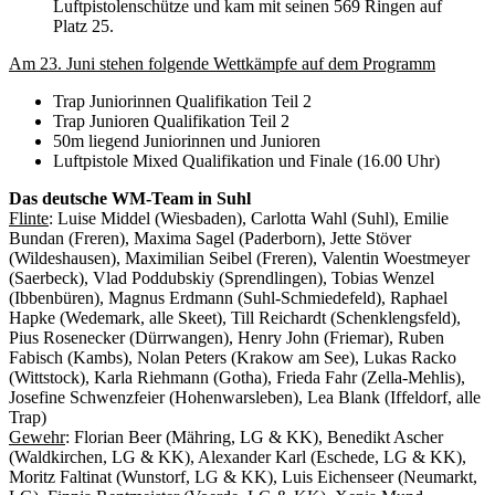
Luftpistolenschütze und kam mit seinen 569 Ringen auf
Platz 25.
Am 23. Juni stehen folgende Wettkämpfe auf dem Programm
Trap Juniorinnen Qualifikation Teil 2
Trap Junioren Qualifikation Teil 2
50m liegend Juniorinnen und Junioren
Luftpistole Mixed Qualifikation und Finale (16.00 Uhr)
Das deutsche WM-Team in Suhl
Flinte
: Luise Middel (Wiesbaden), Carlotta Wahl (Suhl), Emilie
Bundan (Freren), Maxima Sagel (Paderborn), Jette Stöver
(Wildeshausen), Maximilian Seibel (Freren), Valentin Woestmeyer
(Saerbeck), Vlad Poddubskiy (Sprendlingen), Tobias Wenzel
(Ibbenbüren), Magnus Erdmann (Suhl-Schmiedefeld), Raphael
Hapke (Wedemark, alle Skeet), Till Reichardt (Schenklengsfeld),
Pius Rosenecker (Dürrwangen), Henry John (Friemar), Ruben
Fabisch (Kambs), Nolan Peters (Krakow am See), Lukas Racko
(Wittstock), Karla Riehmann (Gotha), Frieda Fahr (Zella-Mehlis),
Josefine Schwenzfeier (Hohenwarsleben), Lea Blank (Iffeldorf, alle
Trap)
Gewehr
: Florian Beer (Mähring, LG & KK), Benedikt Ascher
(Waldkirchen, LG & KK), Alexander Karl (Eschede, LG & KK),
Moritz Faltinat (Wunstorf, LG & KK), Luis Eichenseer (Neumarkt,