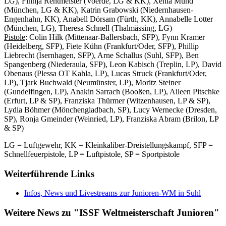
LG), Finnja Rentmeister (Voerde, LG & KK), Xenia Mund
(München, LG & KK), Katrin Grabowski (Niedernhausen-
Engenhahn, KK), Anabell Dörsam (Fürth, KK), Annabelle Lotter
(München, LG), Theresa Schnell (Thalmässing, LG)
Pistole
: Colin Hilk (Mittenaar-Ballersbach, SFP), Fynn Kramer
(Heidelberg, SFP), Fiete Kühn (Frankfurt/Oder, SFP), Phillip
Liebrecht (Isernhagen, SFP), Arne Schallus (Suhl, SFP), Ben
Spangenberg (Niederaula, SFP), Leon Kabisch (Treplin, LP), David
Obenaus (Plessa OT Kahla, LP), Lucas Struck (Frankfurt/Oder,
LP), Tjark Buchwald (Neumünster, LP), Moritz Steiner
(Gundelfingen, LP), Anakin Sarrach (Booßen, LP), Aileen Pitschke
(Erfurt, LP & SP), Franziska Thürmer (Witzenhausen, LP & SP),
Lydia Böhmer (Mönchengladbach, SP), Lucy Wernecke (Dresden,
SP), Ronja Gmeinder (Weinried, LP), Franziska Abram (Brilon, LP
& SP)
LG = Luftgewehr, KK = Kleinkaliber-Dreistellungskampf, SFP =
Schnellfeuerpistole, LP = Luftpistole, SP = Sportpistole
Weiterführende Links
Infos, News und Livestreams zur Junioren-WM in Suhl
Weitere News zu "ISSF Weltmeisterschaft Junioren"