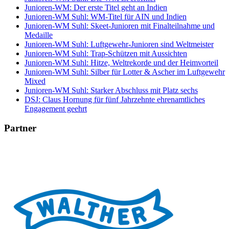
Junioren-WM: Der erste Titel geht an Indien
Junioren-WM Suhl: WM-Titel für AIN und Indien
Junioren-WM Suhl: Skeet-Junioren mit Finalteilnahme und
Medaille
Junioren-WM Suhl: Luftgewehr-Junioren sind Weltmeister
Junioren-WM Suhl: Trap-Schützen mit Aussichten
Junioren-WM Suhl: Hitze, Weltrekorde und der Heimvorteil
Junioren-WM Suhl: Silber für Lotter & Ascher im Luftgewehr
Mixed
Junioren-WM Suhl: Starker Abschluss mit Platz sechs
DSJ: Claus Hornung für fünf Jahrzehnte ehrenamtliches
Engagement geehrt
Partner