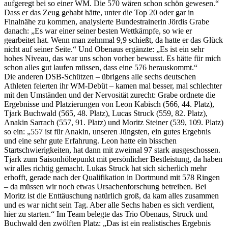
aufgeregt bei so einer WM. Die 570 wären schon schön gewesen.“
Dass er das Zeug gehabt hätte, unter die Top 20 oder gar in
Finalnähe zu kommen, analysierte Bundestrainerin Jördis Grabe
danach: „Es war einer seiner besten Wettkämpfe, so wie er
gearbeitet hat. Wenn man zehnmal 9,9 schießt, da hatte er das Glück
nicht auf seiner Seite.“ Und Obenaus ergänzte: „Es ist ein sehr
hohes Niveau, das war uns schon vorher bewusst. Es hätte für mich
schon alles gut laufen müssen, dass eine 576 herauskommt.“
Die anderen DSB-Schützen – übrigens alle sechs deutschen
Athleten feierten ihr WM-Debüt – kamen mal besser, mal schlechter
mit den Umständen und der Nervosität zurecht: Grabe ordnete die
Ergebnisse und Platzierungen von Leon Kabisch (566, 44. Platz),
Tjark Buchwald (565, 48. Platz), Lucas Struck (559, 82. Platz),
Anakin Sarrach (557, 91. Platz) und Moritz Steiner (539, 109. Platz)
so ein: „557 ist für Anakin, unseren Jüngsten, ein gutes Ergebnis
und eine sehr gute Erfahrung. Leon hatte ein bisschen
Startschwierigkeiten, hat dann mit zweimal 97 stark ausgeschossen.
Tjark zum Saisonhöhepunkt mit persönlicher Bestleistung, da haben
wir alles richtig gemacht. Lukas Struck hat sich sicherlich mehr
erhofft, gerade nach der Qualifikation in Dortmund mit 578 Ringen
– da müssen wir noch etwas Ursachenforschung betreiben. Bei
Moritz ist die Enttäuschung natürlich groß, da kam alles zusammen
und es war nicht sein Tag. Aber alle Sechs haben es sich verdient,
hier zu starten.“ Im Team belegte das Trio Obenaus, Struck und
Buchwald den zwölften Platz: „Das ist ein realistisches Ergebnis