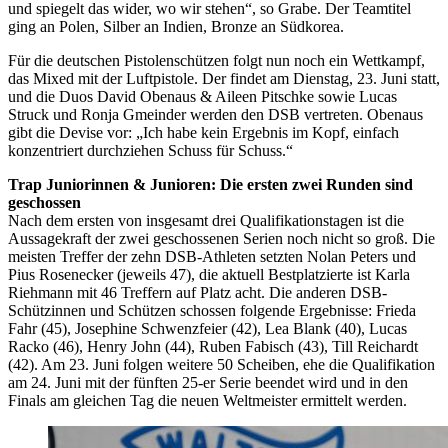
und spiegelt das wider, wo wir stehen“, so Grabe. Der Teamtitel
ging an Polen, Silber an Indien, Bronze an Südkorea.
Für die deutschen Pistolenschützen folgt nun noch ein Wettkampf,
das Mixed mit der Luftpistole. Der findet am Dienstag, 23. Juni statt,
und die Duos David Obenaus & Aileen Pitschke sowie Lucas
Struck und Ronja Gmeinder werden den DSB vertreten. Obenaus
gibt die Devise vor: „Ich habe kein Ergebnis im Kopf, einfach
konzentriert durchziehen Schuss für Schuss.“
Trap Juniorinnen & Junioren: Die ersten zwei Runden sind
geschossen
Nach dem ersten von insgesamt drei Qualifikationstagen ist die
Aussagekraft der zwei geschossenen Serien noch nicht so groß. Die
meisten Treffer der zehn DSB-Athleten setzten Nolan Peters und
Pius Rosenecker (jeweils 47), die aktuell Bestplatzierte ist Karla
Riehmann mit 46 Treffern auf Platz acht. Die anderen DSB-
Schützinnen und Schützen schossen folgende Ergebnisse: Frieda
Fahr (45), Josephine Schwenzfeier (42), Lea Blank (40), Lucas
Racko (46), Henry John (44), Ruben Fabisch (43), Till Reichardt
(42). Am 23. Juni folgen weitere 50 Scheiben, ehe die Qualifikation
am 24. Juni mit der fünften 25-er Serie beendet wird und in den
Finals am gleichen Tag die neuen Weltmeister ermittelt werden.