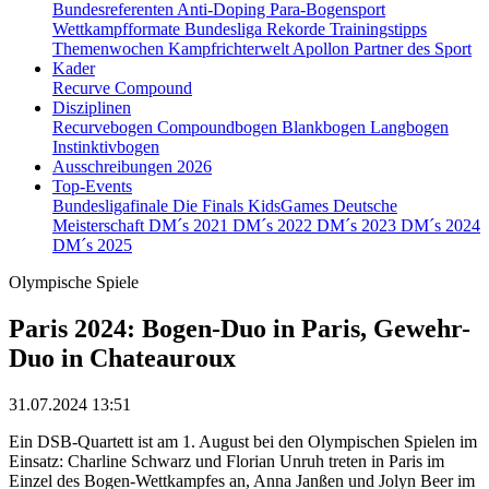
Bundesreferenten
Anti-Doping
Para-Bogensport
Wettkampfformate
Bundesliga
Rekorde
Trainingstipps
Themenwochen
Kampfrichterwelt
Apollon
Partner des Sport
Kader
Recurve
Compound
Disziplinen
Recurvebogen
Compoundbogen
Blankbogen
Langbogen
Instinktivbogen
Ausschreibungen 2026
Top-Events
Bundesligafinale
Die Finals
KidsGames
Deutsche
Meisterschaft
DM´s 2021
DM´s 2022
DM´s 2023
DM´s 2024
DM´s 2025
Olympische Spiele
Paris 2024: Bogen-Duo in Paris, Gewehr-
Duo in Chateauroux
31.07.2024 13:51
Ein DSB-Quartett ist am 1. August bei den Olympischen Spielen im
Einsatz: Charline Schwarz und Florian Unruh treten in Paris im
Einzel des Bogen-Wettkampfes an, Anna Janßen und Jolyn Beer im