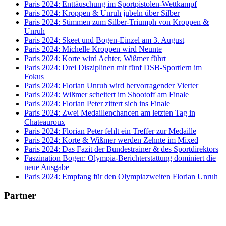
Paris 2024: Enttäuschung im Sportpistolen-Wettkampf
Paris 2024: Kroppen & Unruh jubeln über Silber
Paris 2024: Stimmen zum Silber-Triumph von Kroppen &
Unruh
Paris 2024: Skeet und Bogen-Einzel am 3. August
Paris 2024: Michelle Kroppen wird Neunte
Paris 2024: Korte wird Achter, Wißmer führt
Paris 2024: Drei Disziplinen mit fünf DSB-Sportlern im
Fokus
Paris 2024: Florian Unruh wird hervorragender Vierter
Paris 2024: Wißmer scheitert im Shootoff am Finale
Paris 2024: Florian Peter zittert sich ins Finale
Paris 2024: Zwei Medaillenchancen am letzten Tag in
Chateauroux
Paris 2024: Florian Peter fehlt ein Treffer zur Medaille
Paris 2024: Korte & Wißmer werden Zehnte im Mixed
Paris 2024: Das Fazit der Bundestrainer & des Sportdirektors
Faszination Bogen: Olympia-Berichterstattung dominiert die
neue Ausgabe
Paris 2024: Empfang für den Olympiazweiten Florian Unruh
Partner