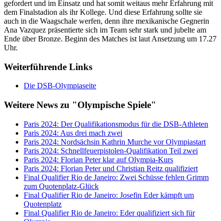
gefordert und im Einsatz und hat somit weitaus mehr Erfahrung mit
dem Finalstadion als ihr Kollege. Und diese Erfahrung sollte sie
auch in die Waagschale werfen, denn ihre mexikanische Gegnerin
Ana Vazquez präsentierte sich im Team sehr stark und jubelte am
Ende über Bronze. Beginn des Matches ist laut Ansetzung um 17.27
Uhr.
Weiterführende Links
Die DSB-Olympiaseite
Weitere News zu "Olympische Spiele"
Paris 2024: Der Qualifikationsmodus für die DSB-Athleten
Paris 2024: Aus drei mach zwei
Paris 2024: Nordsächsin Kathrin Murche vor Olympiastart
Paris 2024: Schnellfeuerpistolen-Qualifikation Teil zwei
Paris 2024: Florian Peter klar auf Olympia-Kurs
Paris 2024: Florian Peter und Christian Reitz qualifiziert
Final Qualifier Rio de Janeiro: Zwei Schüsse fehlen Grimm
zum Quotenplatz-Glück
Final Qualifier Rio de Janeiro: Josefin Eder kämpft um
Quotenplatz
Final Qualifier Rio de Janeiro: Eder qualifiziert sich für