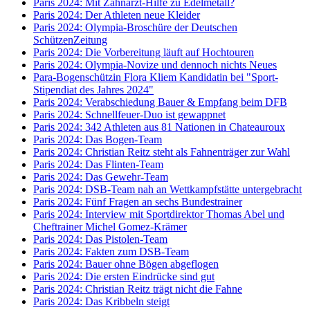
Paris 2024: Mit Zahnarzt-Hilfe zu Edelmetall?
Paris 2024: Der Athleten neue Kleider
Paris 2024: Olympia-Broschüre der Deutschen
SchützenZeitung
Paris 2024: Die Vorbereitung läuft auf Hochtouren
Paris 2024: Olympia-Novize und dennoch nichts Neues
Para-Bogenschützin Flora Kliem Kandidatin bei "Sport-
Stipendiat des Jahres 2024"
Paris 2024: Verabschiedung Bauer & Empfang beim DFB
Paris 2024: Schnellfeuer-Duo ist gewappnet
Paris 2024: 342 Athleten aus 81 Nationen in Chateauroux
Paris 2024: Das Bogen-Team
Paris 2024: Christian Reitz steht als Fahnenträger zur Wahl
Paris 2024: Das Flinten-Team
Paris 2024: Das Gewehr-Team
Paris 2024: DSB-Team nah an Wettkampfstätte untergebracht
Paris 2024: Fünf Fragen an sechs Bundestrainer
Paris 2024: Interview mit Sportdirektor Thomas Abel und
Cheftrainer Michel Gomez-Krämer
Paris 2024: Das Pistolen-Team
Paris 2024: Fakten zum DSB-Team
Paris 2024: Bauer ohne Bögen abgeflogen
Paris 2024: Die ersten Eindrücke sind gut
Paris 2024: Christian Reitz trägt nicht die Fahne
Paris 2024: Das Kribbeln steigt