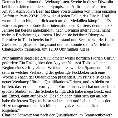
Demnach unternimmt die Weltranglisten-Zweite in dieser Disziplin
bei ihrem dritten und letzten olympischen Auftritt den nächsten
Anlauf. Auch Jolyn Beer hat klare Vorstellungen von ihrem einzigen
Auftritt in Paris 2024: „Ich will auf jeden Fall in das Finale. Und
wenn ich dort bin, natürlich auch um die Medaillen kämpfen.“ Es
wäre das perfekte Ende ihrer internationalen Karriere, denn die 30-
Jährige hat bereits angekündigt, nach Olympia international nicht
mehr in Erscheinung zu treten. Und da sie bei ihrer Olympia-
Premiere in Tokio bereits im Finale stand und Sechste wurde, ist ihr
Ziel absolut plausibel. Insgesamt dreimal konnte sie im Vorfeld in
Chateauroux trainieren, um 12.00 Uhr mittags gilt es.
Nur minimal später ist 270 Kilometer weiter nördlich Florian Unruh
gefordert: Ein Erfolg über den Ägypter Youssof Tolba soll der
Beginn eines erfolgreichen Wettkampfes werden. Spannend dürfte
sein, in welcher Verfassung der gebürtige Fockbeker sich eine
Woche (!) nach der Qualifikation präsentiert. Im Prinzip ist es ein
neuer Wettkampf für den Qualifikations-Dritten, und es bleibt zu
hoffen, dass er die hervorragende Form konserviert hat und auch im
großen Stadion auf die Scheibe bringt. „Ich habe mega Bock, erst
auf Einzel, dann auf Mixed. Das Schießen fühlt sich gut an, ich
habe die letzten Tage nicht so viel trainiert und habe mich aus der
Hitze rausgenommen. Ich fühle mich gut, es kann endlich
losgehen.“
Charline Schwarz war nach der Qualifikation im Teamwettbewerb