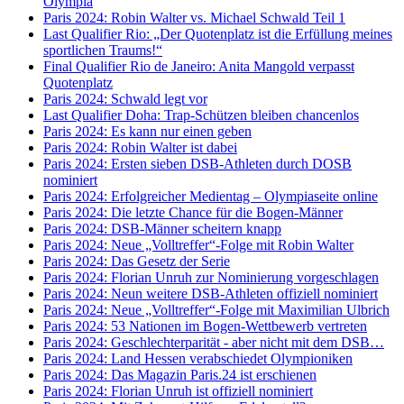
Olympia
Paris 2024: Robin Walter vs. Michael Schwald Teil 1
Last Qualifier Rio: „Der Quotenplatz ist die Erfüllung meines
sportlichen Traums!“
Final Qualifier Rio de Janeiro: Anita Mangold verpasst
Quotenplatz
Paris 2024: Schwald legt vor
Last Qualifier Doha: Trap-Schützen bleiben chancenlos
Paris 2024: Es kann nur einen geben
Paris 2024: Robin Walter ist dabei
Paris 2024: Ersten sieben DSB-Athleten durch DOSB
nominiert
Paris 2024: Erfolgreicher Medientag – Olympiaseite online
Paris 2024: Die letzte Chance für die Bogen-Männer
Paris 2024: DSB-Männer scheitern knapp
Paris 2024: Neue „Volltreffer“-Folge mit Robin Walter
Paris 2024: Das Gesetz der Serie
Paris 2024: Florian Unruh zur Nominierung vorgeschlagen
Paris 2024: Neun weitere DSB-Athleten offiziell nominiert
Paris 2024: Neue „Volltreffer“-Folge mit Maximilian Ulbrich
Paris 2024: 53 Nationen im Bogen-Wettbewerb vertreten
Paris 2024: Geschlechterparität - aber nicht mit dem DSB…
Paris 2024: Land Hessen verabschiedet Olympioniken
Paris 2024: Das Magazin Paris.24 ist erschienen
Paris 2024: Florian Unruh ist offiziell nominiert