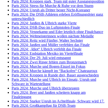
Paris 2024: Kroppen stark, Team mit guter Ausgangsposition
Paris 2024: Stress für Murche & Ruhe vor dem Sturm
Paris 2024: Unruh als Dritter bester Nicht-Koreaner
Paris 2024: Die DSB-Athleten erleben Eröffnungsfeier ganz
unterschiedlich
Paris 2024: Janßen & Ulbrich starke Vierte
Paris 2024: DSB-Duo im Luftpistolen-Finale
Paris 2024: Vennekamp und Eder letztlich ohne Finalchance
Paris 2024: Weltmeisterinnen wollen nächste Medaille
Paris 2024: Reitz wird Fünfter, Walter Sechster
Paris 2024: Janßen und Müller verfehlen das Finale
Paris 2024: „Idiot“ Ulbrich verfehlt das Finale
Paris 2024: Endstation Mexiko im Viertelfinale
Paris 2024: Der 29. Juli wird entspannt
Paris 2024: Zwei Ringe fehlen zum Bronzematch
Paris 2024: Murche und Bogen-Einzel im Fokus
Paris 2024: Murche kämpft im “Backofen“ Chateauroux
Paris 2024: Kroppen in Runde drei, Bauer ausgeschieden
Paris 2024: Murche und Ulbrich im Einsatz, Unruh und
Schwarz in Wartestellung
Paris 2024: Murche und Ulbrich überzeugen
Paris 2024: Beer und Janßen scheitern knapp am
Finaleingang
Paris 2024: Starker Unruh im Achtelfinale, Schwarz wird 17.
Paris 2024: Großkampftag für DSB-Team