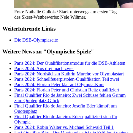
Foto: Nathalie Gallois / Stark unterwegs am ersten Tag
des Skeet-Wettbewerbs: Nele Wißmer.
Weiterführende Links
Die DSB-Olympiaseite
Weitere News zu "Olympische Spiele"
Paris 2024: Der Qualifikationsmodus für die DSB-Athleten
Paris 2024: Aus drei mach zwei
Paris 2024: Nordsächsin Kathrin Murche vor Olympiastart
Paris 2024: Schnellfeuerpistolen-Qualifikation Teil zwei
Paris 2024: Florian Peter klar auf Olympia-Kurs
Paris 2024: Florian Peter und Christian Reitz qualifiziert
Final Qualifier Rio de Janeiro: Zwei Schüsse fehlen Grimm
zum Quotenplatz-Glück
Final Qualifier Rio de Janeiro: Josefin Eder kämpft um
Quotenplatz
Final Qualifier Rio de Janeiro: Eder qualifiziert sich für
Olympia
Paris 2024: Robin Walter vs. Michael Schwald Teil 1
Last Qualifier Rio: „Der Quotenplatz ist die Erfüllung meines