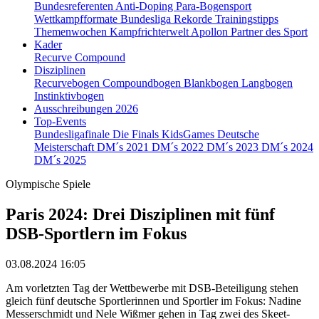
Bundesreferenten
Anti-Doping
Para-Bogensport
Wettkampfformate
Bundesliga
Rekorde
Trainingstipps
Themenwochen
Kampfrichterwelt
Apollon
Partner des Sport
Kader
Recurve
Compound
Disziplinen
Recurvebogen
Compoundbogen
Blankbogen
Langbogen
Instinktivbogen
Ausschreibungen 2026
Top-Events
Bundesligafinale
Die Finals
KidsGames
Deutsche
Meisterschaft
DM´s 2021
DM´s 2022
DM´s 2023
DM´s 2024
DM´s 2025
Olympische Spiele
Paris 2024: Drei Disziplinen mit fünf
DSB-Sportlern im Fokus
03.08.2024 16:05
Am vorletzten Tag der Wettbewerbe mit DSB-Beteiligung stehen
gleich fünf deutsche Sportlerinnen und Sportler im Fokus: Nadine
Messerschmidt und Nele Wißmer gehen in Tag zwei des Skeet-