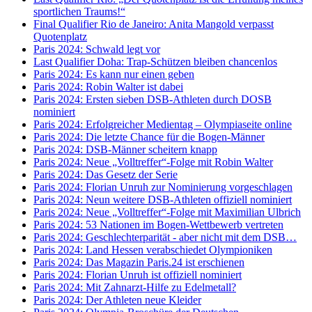
sportlichen Traums!“
Final Qualifier Rio de Janeiro: Anita Mangold verpasst
Quotenplatz
Paris 2024: Schwald legt vor
Last Qualifier Doha: Trap-Schützen bleiben chancenlos
Paris 2024: Es kann nur einen geben
Paris 2024: Robin Walter ist dabei
Paris 2024: Ersten sieben DSB-Athleten durch DOSB
nominiert
Paris 2024: Erfolgreicher Medientag – Olympiaseite online
Paris 2024: Die letzte Chance für die Bogen-Männer
Paris 2024: DSB-Männer scheitern knapp
Paris 2024: Neue „Volltreffer“-Folge mit Robin Walter
Paris 2024: Das Gesetz der Serie
Paris 2024: Florian Unruh zur Nominierung vorgeschlagen
Paris 2024: Neun weitere DSB-Athleten offiziell nominiert
Paris 2024: Neue „Volltreffer“-Folge mit Maximilian Ulbrich
Paris 2024: 53 Nationen im Bogen-Wettbewerb vertreten
Paris 2024: Geschlechterparität - aber nicht mit dem DSB…
Paris 2024: Land Hessen verabschiedet Olympioniken
Paris 2024: Das Magazin Paris.24 ist erschienen
Paris 2024: Florian Unruh ist offiziell nominiert
Paris 2024: Mit Zahnarzt-Hilfe zu Edelmetall?
Paris 2024: Der Athleten neue Kleider