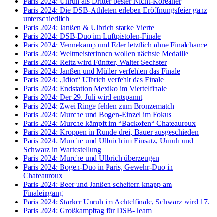
Paris 2024: Unruh als Dritter bester Nicht-Koreaner
Paris 2024: Die DSB-Athleten erleben Eröffnungsfeier ganz
unterschiedlich
Paris 2024: Janßen & Ulbrich starke Vierte
Paris 2024: DSB-Duo im Luftpistolen-Finale
Paris 2024: Vennekamp und Eder letztlich ohne Finalchance
Paris 2024: Weltmeisterinnen wollen nächste Medaille
Paris 2024: Reitz wird Fünfter, Walter Sechster
Paris 2024: Janßen und Müller verfehlen das Finale
Paris 2024: „Idiot“ Ulbrich verfehlt das Finale
Paris 2024: Endstation Mexiko im Viertelfinale
Paris 2024: Der 29. Juli wird entspannt
Paris 2024: Zwei Ringe fehlen zum Bronzematch
Paris 2024: Murche und Bogen-Einzel im Fokus
Paris 2024: Murche kämpft im “Backofen“ Chateauroux
Paris 2024: Kroppen in Runde drei, Bauer ausgeschieden
Paris 2024: Murche und Ulbrich im Einsatz, Unruh und
Schwarz in Wartestellung
Paris 2024: Murche und Ulbrich überzeugen
Paris 2024: Bogen-Duo in Paris, Gewehr-Duo in
Chateauroux
Paris 2024: Beer und Janßen scheitern knapp am
Finaleingang
Paris 2024: Starker Unruh im Achtelfinale, Schwarz wird 17.
Paris 2024: Großkampftag für DSB-Team