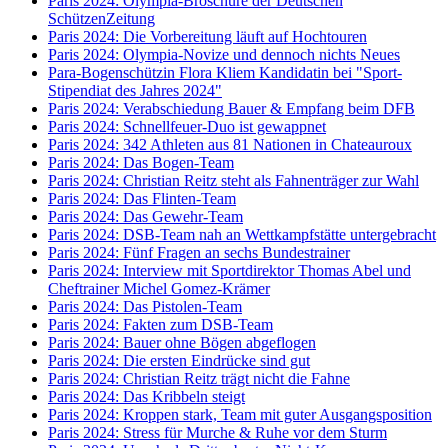
Paris 2024: Olympia-Broschüre der Deutschen
SchützenZeitung
Paris 2024: Die Vorbereitung läuft auf Hochtouren
Paris 2024: Olympia-Novize und dennoch nichts Neues
Para-Bogenschützin Flora Kliem Kandidatin bei "Sport-
Stipendiat des Jahres 2024"
Paris 2024: Verabschiedung Bauer & Empfang beim DFB
Paris 2024: Schnellfeuer-Duo ist gewappnet
Paris 2024: 342 Athleten aus 81 Nationen in Chateauroux
Paris 2024: Das Bogen-Team
Paris 2024: Christian Reitz steht als Fahnenträger zur Wahl
Paris 2024: Das Flinten-Team
Paris 2024: Das Gewehr-Team
Paris 2024: DSB-Team nah an Wettkampfstätte untergebracht
Paris 2024: Fünf Fragen an sechs Bundestrainer
Paris 2024: Interview mit Sportdirektor Thomas Abel und
Cheftrainer Michel Gomez-Krämer
Paris 2024: Das Pistolen-Team
Paris 2024: Fakten zum DSB-Team
Paris 2024: Bauer ohne Bögen abgeflogen
Paris 2024: Die ersten Eindrücke sind gut
Paris 2024: Christian Reitz trägt nicht die Fahne
Paris 2024: Das Kribbeln steigt
Paris 2024: Kroppen stark, Team mit guter Ausgangsposition
Paris 2024: Stress für Murche & Ruhe vor dem Sturm