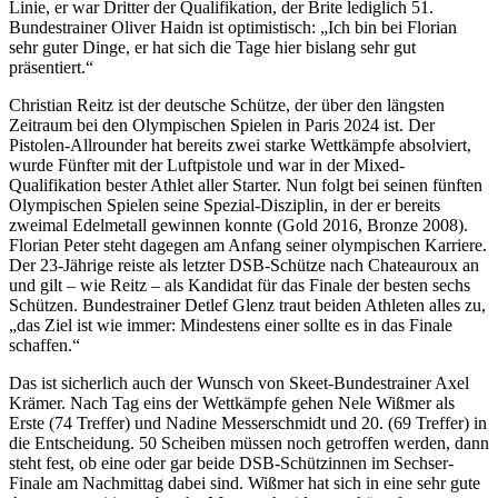
Linie, er war Dritter der Qualifikation, der Brite lediglich 51.
Bundestrainer Oliver Haidn ist optimistisch: „Ich bin bei Florian
sehr guter Dinge, er hat sich die Tage hier bislang sehr gut
präsentiert.“
Christian Reitz ist der deutsche Schütze, der über den längsten
Zeitraum bei den Olympischen Spielen in Paris 2024 ist. Der
Pistolen-Allrounder hat bereits zwei starke Wettkämpfe absolviert,
wurde Fünfter mit der Luftpistole und war in der Mixed-
Qualifikation bester Athlet aller Starter. Nun folgt bei seinen fünften
Olympischen Spielen seine Spezial-Disziplin, in der er bereits
zweimal Edelmetall gewinnen konnte (Gold 2016, Bronze 2008).
Florian Peter steht dagegen am Anfang seiner olympischen Karriere.
Der 23-Jährige reiste als letzter DSB-Schütze nach Chateauroux an
und gilt – wie Reitz – als Kandidat für das Finale der besten sechs
Schützen. Bundestrainer Detlef Glenz traut beiden Athleten alles zu,
„das Ziel ist wie immer: Mindestens einer sollte es in das Finale
schaffen.“
Das ist sicherlich auch der Wunsch von Skeet-Bundestrainer Axel
Krämer. Nach Tag eins der Wettkämpfe gehen Nele Wißmer als
Erste (74 Treffer) und Nadine Messerschmidt und 20. (69 Treffer) in
die Entscheidung. 50 Scheiben müssen noch getroffen werden, dann
steht fest, ob eine oder gar beide DSB-Schützinnen im Sechser-
Finale am Nachmittag dabei sind. Wißmer hat sich in eine sehr gute