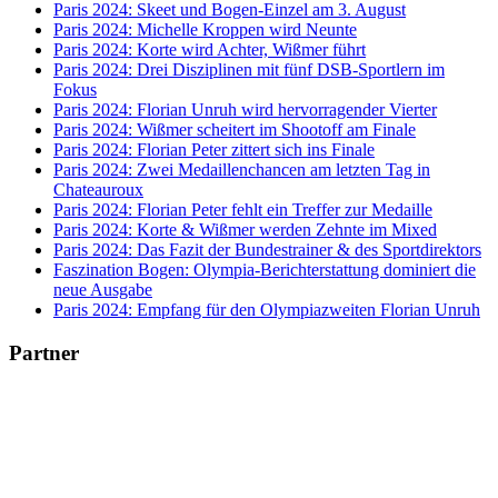
Paris 2024: Skeet und Bogen-Einzel am 3. August
Paris 2024: Michelle Kroppen wird Neunte
Paris 2024: Korte wird Achter, Wißmer führt
Paris 2024: Drei Disziplinen mit fünf DSB-Sportlern im
Fokus
Paris 2024: Florian Unruh wird hervorragender Vierter
Paris 2024: Wißmer scheitert im Shootoff am Finale
Paris 2024: Florian Peter zittert sich ins Finale
Paris 2024: Zwei Medaillenchancen am letzten Tag in
Chateauroux
Paris 2024: Florian Peter fehlt ein Treffer zur Medaille
Paris 2024: Korte & Wißmer werden Zehnte im Mixed
Paris 2024: Das Fazit der Bundestrainer & des Sportdirektors
Faszination Bogen: Olympia-Berichterstattung dominiert die
neue Ausgabe
Paris 2024: Empfang für den Olympiazweiten Florian Unruh
Partner