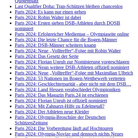
Quotenplatz
Last Qualifier Doha: Trap-Schützen bleiben chancenlos
Paris 2024: Es kann nur einen geben
Paris 2024: Robin Walter ist dabei
Paris 2024: Ersten sieben DSB-Athleten durch DOSB
nominiert
Paris 2024: Erfolgreicher Medientag – Olympiaseite online
Paris 2024: Die letzte Chance für die Bogen-Männer
Paris 2024: DSB-Männer scheitern knapp
Paris 2024: Neue „Volltreffer“-Folge mit Robin Walter
Paris 2024: Das Gesetz der Serie
Paris 2024: Florian Unruh zur Nominierung vorgeschlagen
Paris 2024: Neun weitere DSB-Athleten offiziell nominiert
Paris 2024: Neue „Volltreffer“-Folge mit Maximilian Ulbrich
Paris 2024: 53 Nationen im Bogen-Wettbewerb vertreten
Paris 2024: Geschlechterparität - aber nicht mit dem DSB…
Paris 2024: Land Hessen verabschiedet Olympioniken
Paris 2024: Das Magazin Paris.24 ist erschienen
Paris 2024: Florian Unruh ist offiziell nominiert
Paris 2024: Mit Zahnarzt-Hilfe zu Edelmetall?
Paris 2024: Der Athleten neue Kleider
Paris 2024: Olympia-Broschüre der Deutschen
SchützenZeitung
Paris 2024: Die Vorbereitung läuft auf Hochtouren
Paris 2024: Olympia-Novize und dennoch nichts Neues