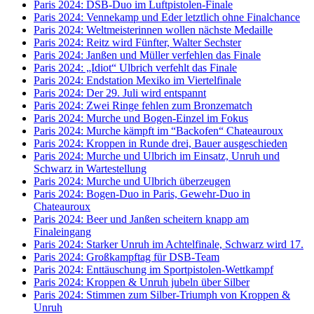
Paris 2024: DSB-Duo im Luftpistolen-Finale
Paris 2024: Vennekamp und Eder letztlich ohne Finalchance
Paris 2024: Weltmeisterinnen wollen nächste Medaille
Paris 2024: Reitz wird Fünfter, Walter Sechster
Paris 2024: Janßen und Müller verfehlen das Finale
Paris 2024: „Idiot“ Ulbrich verfehlt das Finale
Paris 2024: Endstation Mexiko im Viertelfinale
Paris 2024: Der 29. Juli wird entspannt
Paris 2024: Zwei Ringe fehlen zum Bronzematch
Paris 2024: Murche und Bogen-Einzel im Fokus
Paris 2024: Murche kämpft im “Backofen“ Chateauroux
Paris 2024: Kroppen in Runde drei, Bauer ausgeschieden
Paris 2024: Murche und Ulbrich im Einsatz, Unruh und
Schwarz in Wartestellung
Paris 2024: Murche und Ulbrich überzeugen
Paris 2024: Bogen-Duo in Paris, Gewehr-Duo in
Chateauroux
Paris 2024: Beer und Janßen scheitern knapp am
Finaleingang
Paris 2024: Starker Unruh im Achtelfinale, Schwarz wird 17.
Paris 2024: Großkampftag für DSB-Team
Paris 2024: Enttäuschung im Sportpistolen-Wettkampf
Paris 2024: Kroppen & Unruh jubeln über Silber
Paris 2024: Stimmen zum Silber-Triumph von Kroppen &
Unruh