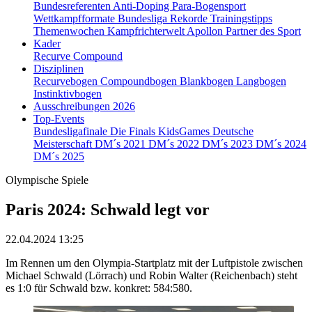
Bundesreferenten
Anti-Doping
Para-Bogensport
Wettkampfformate
Bundesliga
Rekorde
Trainingstipps
Themenwochen
Kampfrichterwelt
Apollon
Partner des Sport
Kader
Recurve
Compound
Disziplinen
Recurvebogen
Compoundbogen
Blankbogen
Langbogen
Instinktivbogen
Ausschreibungen 2026
Top-Events
Bundesligafinale
Die Finals
KidsGames
Deutsche
Meisterschaft
DM´s 2021
DM´s 2022
DM´s 2023
DM´s 2024
DM´s 2025
Olympische Spiele
Paris 2024: Schwald legt vor
22.04.2024 13:25
Im Rennen um den Olympia-Startplatz mit der Luftpistole zwischen
Michael Schwald (Lörrach) und Robin Walter (Reichenbach) steht
es 1:0 für Schwald bzw. konkret: 584:580.