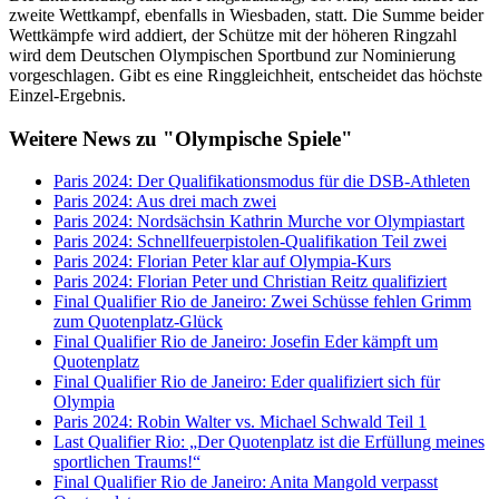
zweite Wettkampf, ebenfalls in Wiesbaden, statt. Die Summe beider
Wettkämpfe wird addiert, der Schütze mit der höheren Ringzahl
wird dem Deutschen Olympischen Sportbund zur Nominierung
vorgeschlagen. Gibt es eine Ringgleichheit, entscheidet das höchste
Einzel-Ergebnis.
Weitere News zu "Olympische Spiele"
Paris 2024: Der Qualifikationsmodus für die DSB-Athleten
Paris 2024: Aus drei mach zwei
Paris 2024: Nordsächsin Kathrin Murche vor Olympiastart
Paris 2024: Schnellfeuerpistolen-Qualifikation Teil zwei
Paris 2024: Florian Peter klar auf Olympia-Kurs
Paris 2024: Florian Peter und Christian Reitz qualifiziert
Final Qualifier Rio de Janeiro: Zwei Schüsse fehlen Grimm
zum Quotenplatz-Glück
Final Qualifier Rio de Janeiro: Josefin Eder kämpft um
Quotenplatz
Final Qualifier Rio de Janeiro: Eder qualifiziert sich für
Olympia
Paris 2024: Robin Walter vs. Michael Schwald Teil 1
Last Qualifier Rio: „Der Quotenplatz ist die Erfüllung meines
sportlichen Traums!“
Final Qualifier Rio de Janeiro: Anita Mangold verpasst