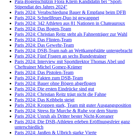
Para-Bogenschützin Flora Kliem Kandidatin bei "Sport-
Stipendiat des Jahres 2024"
Paris 2024: Verabschiedung Bauer & Empfang beim DFB
Paris 2024: Schnellfeuer-Duo ist gewappnet
Paris 2024: 342 Athleten aus 81 Nationen in Chateauroux
Paris 2024: Das Bogen-Team
Paris 2024: Christian Reitz steht als Fahnenträger zur Wahl
Paris 2024: Das Flinten-Team
Paris 2024: Das Gewehr-Team
Paris 2024: DSB-Team nah an Wettkampfstätte untergebracht
Paris 2024: Fünf Fragen an sechs Bundestrainer
Paris 2024: Interview mit Sportdirektor Thomas Abel und
Cheftrainer Michel Gomez-Krämer
Paris 2024: Das Pistolen-Team
Paris 2024: Fakten zum DSB-Team
Paris 2024: Bauer ohne Bögen abgeflogen
Paris 2024: Die ersten Eindrücke sind gut
Paris 2024: Christian Reitz trägt nicht die Fahne
Paris 2024: Das Kribbeln steigt
Paris 2024: Kroppen stark, Team mit guter Ausgangsposition
Paris 2024: Stress für Murche & Ruhe vor dem Sturm
Paris 2024: Unruh als Dritter bester Nicht-Koreaner
Paris 2024: Die DSB-Athleten erleben Eröffnungsfeier ganz
unterschiedlich
Paris 2024: Janßen & Ulbrich starke Vierte