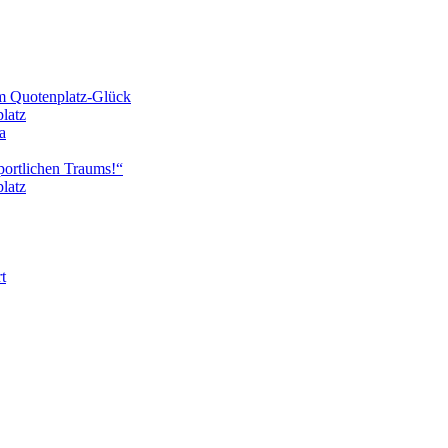
um Quotenplatz-Glück
platz
a
sportlichen Traums!“
platz
t