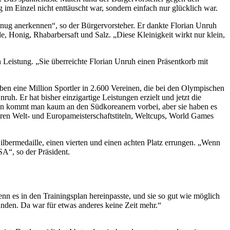
im Einzel nicht enttäuscht war, sondern einfach nur glücklich war.
enug anerkennen“, so der Bürgervorsteher. Er dankte Florian Unruh
e, Honig, Rhabarbersaft und Salz. „Diese Kleinigkeit wirkt nur klein,
 Leistung. „Sie überreichte Florian Unruh einen Präsentkorb mit
en eine Million Sportler in 2.600 Vereinen, die bei den Olympischen
uh. Er hat bisher einzigartige Leistungen erzielt und jetzt die
fen kommt man kaum an den Südkoreanern vorbei, aber sie haben es
hreren Welt- und Europameisterschaftstiteln, Weltcups, World Games
lbermedaille, einen vierten und einen achten Platz errungen. „Wenn
A“, so der Präsident.
n es in den Trainingsplan hereinpasste, und sie so gut wie möglich
anden. Da war für etwas anderes keine Zeit mehr.“