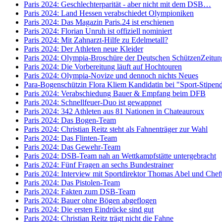
Paris 2024: Geschlechterparität - aber nicht mit dem DSB…
Paris 2024: Land Hessen verabschiedet Olympioniken
Paris 2024: Das Magazin Paris.24 ist erschienen
Paris 2024: Florian Unruh ist offiziell nominiert
Paris 2024: Mit Zahnarzt-Hilfe zu Edelmetall?
Paris 2024: Der Athleten neue Kleider
Paris 2024: Olympia-Broschüre der Deutschen SchützenZeitun
Paris 2024: Die Vorbereitung läuft auf Hochtouren
Paris 2024: Olympia-Novize und dennoch nichts Neues
Para-Bogenschützin Flora Kliem Kandidatin bei "Sport-Stipend
Paris 2024: Verabschiedung Bauer & Empfang beim DFB
Paris 2024: Schnellfeuer-Duo ist gewappnet
Paris 2024: 342 Athleten aus 81 Nationen in Chateauroux
Paris 2024: Das Bogen-Team
Paris 2024: Christian Reitz steht als Fahnenträger zur Wahl
Paris 2024: Das Flinten-Team
Paris 2024: Das Gewehr-Team
Paris 2024: DSB-Team nah an Wettkampfstätte untergebracht
Paris 2024: Fünf Fragen an sechs Bundestrainer
Paris 2024: Interview mit Sportdirektor Thomas Abel und Che
Paris 2024: Das Pistolen-Team
Paris 2024: Fakten zum DSB-Team
Paris 2024: Bauer ohne Bögen abgeflogen
Paris 2024: Die ersten Eindrücke sind gut
Paris 2024: Christian Reitz trägt nicht die Fahne