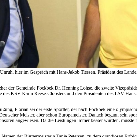
nruh, hier im Gespräch mit Hans-Jakob Tiessen, Präsident des Landess
teher der Gemeinde Fockbek Dr. Henning Lohse, die zweite Vizepräsi
ende des KSV Karin Reese-Cloosters und den Präsidenten des LSV Hans-
ung, Florian sei der erste Sportler, der nach Fockbek eine olympische
scher Meister, aber schon Europameister. Danach begann sein sportlic
nsoren angewiesen. Da die Leistungen immer besser wurden, musste natü
im Namen der Bürgermeisterin Tanja Petersen, zu dem grandiosen Erfol