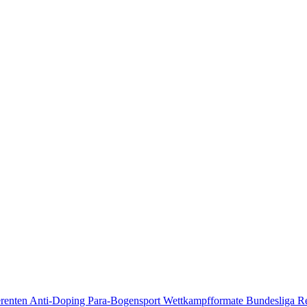
erenten
Anti-Doping
Para-Bogensport
Wettkampfformate
Bundesliga
R