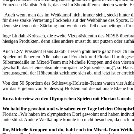
Franzosen Baptiste Addis, das erst im Shootoff entschieden wurde. Er
„Auch wenn man das im Wettkampf nicht immer sieht, steckt hinter di
für diese starke Vertretung Fockbeks auf der Weltbühne des Sports. D
denn sie dienen der Stärkung und werden ein Teil dazu beitragen für 
Inge Lindahl-Koitzsch, die zweite Vizepräsidentin des NDSB überbrac
hiesigen Produkten, denn alles andere musst du nur putzen oder aufh
Auch LSV-Präsident Hans-Jakob Tiessen gratulierte ganz herzlich und
Spielen mitfieberten. Alle haben auf Fockbek und Florian Unruh geschau
Silbermedaille im Mixed-Team mit Michelle Kroppen und den vierten 
geschafft; das ist eine absolute europäische Spitzenleistung“, so Han
herausragend, der Höhepunkt zeichnete sich ab, und jetzt ist er erreic
Von den 50 Sportlern des Schleswig-Holstein-Teams waren vier Athlet
wir das Ergebnis von Schleswig-Holstein auf die nationale Ebene hoc
Kurz-Interview zu den Olympischen Spielen mit Florian Unruh
Wo habt ihr gewohnt und wie sahen eure Tage bei den Olympisch
Florian: „Wir haben im olympischen Dorf gewohnt und haben individue
unterstützt. Andere Wettkämpfe konnte ich nicht besuchen, da nach m
Ihr, Michelle Kroppen und du, habt euch im Mixed-Team Wettk