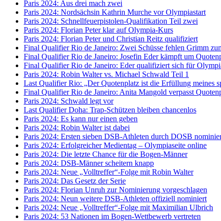
Paris 2024: Aus drei mach zwei
Paris 2024: Nordsächsin Kathrin Murche vor Olympiastart
Paris 2024: Schnellfeuerpistolen-Qualifikation Teil zwei
Paris 2024: Florian Peter klar auf Olympia-Kurs
Paris 2024: Florian Peter und Christian Reitz qualifiziert
Final Qualifier Rio de Janeiro: Zwei Schüsse fehlen Grimm z
Final Qualifier Rio de Janeiro: Josefin Eder kämpft um Quoten
Final Qualifier Rio de Janeiro: Eder qualifiziert sich für Olympi
Paris 2024: Robin Walter vs. Michael Schwald Teil 1
Last Qualifier Rio: „Der Quotenplatz ist die Erfüllung meines 
Final Qualifier Rio de Janeiro: Anita Mangold verpasst Quoten
Paris 2024: Schwald legt vor
Last Qualifier Doha: Trap-Schützen bleiben chancenlos
Paris 2024: Es kann nur einen geben
Paris 2024: Robin Walter ist dabei
Paris 2024: Ersten sieben DSB-Athleten durch DOSB nominier
Paris 2024: Erfolgreicher Medientag – Olympiaseite online
Paris 2024: Die letzte Chance für die Bogen-Männer
Paris 2024: DSB-Männer scheitern knapp
Paris 2024: Neue „Volltreffer“-Folge mit Robin Walter
Paris 2024: Das Gesetz der Serie
Paris 2024: Florian Unruh zur Nominierung vorgeschlagen
Paris 2024: Neun weitere DSB-Athleten offiziell nominiert
Paris 2024: Neue „Volltreffer“-Folge mit Maximilian Ulbrich
Paris 2024: 53 Nationen im Bogen-Wettbewerb vertreten