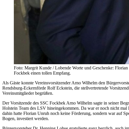
Foto: Margrit Kunde / Lobende Worte und Geschenke: Florian U
Fockbek einen tollen Empfang.
Als Gäste konnte Vereinsvorsitzender Arno Wilhelm den Bürgervors
Rendsburg-Eckernförde Rolf Eckstein, die stellvertretende Vorsitz
Vereinsmitglieder begrüßen.
Der Vorsitzende des SSC Fockbek Arno Wilhelm sagte in seiner Begrüß
Holstein Team des LSV hineingekommen. Da war er noch nicht mal Deut
dahin hatte Florian Unruh noch keine Förderung, sondern war auf Spo
Bogen, investiert werden.
Bürgervorsteher Dr. Henning Lohse gratulierte ganz herzlich, auch 