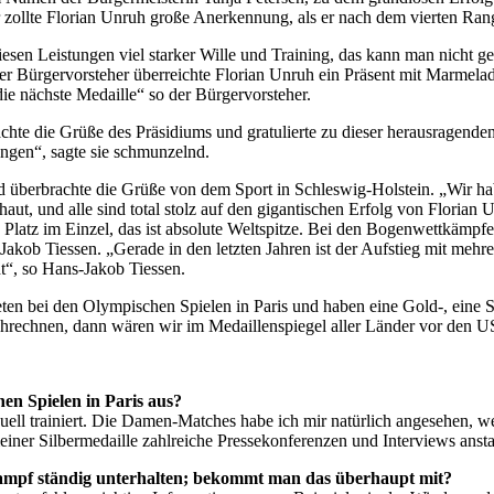
 zollte Florian Unruh große Anerkennung, als er nach dem vierten Rang 
esen Leistungen viel starker Wille und Training, das kann man nicht g
er Bürgervorsteher überreichte Florian Unruh ein Präsent mit Marmelad
die nächste Medaille“ so der Bürgervorsteher.
hte die Grüße des Präsidiums und gratulierte zu dieser herausragenden
ängen“, sagte sie schmunzelnd.
 überbrachte die Grüße von dem Sport in Schleswig-Holstein. „Wir hab
t, und alle sind total stolz auf den gigantischen Erfolg von Florian Unr
Platz im Einzel, das ist absolute Weltspitze. Bei den Bogenwettkämp
s-Jakob Tiessen. „Gerade in den letzten Jahren ist der Aufstieg mit me
ht“, so Hans-Jakob Tiessen.
en bei den Olympischen Spielen in Paris und haben eine Gold-, eine Si
hrechnen, dann wären wir im Medaillenspiegel aller Länder vor den US
en Spielen in Paris aus?
ll trainiert. Die Damen-Matches habe ich mir natürlich angesehen, wen
einer Silbermedaille zahlreiche Pressekonferenzen und Interviews anst
ampf ständig unterhalten; bekommt man das überhaupt mit?