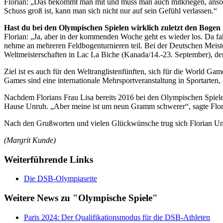
Florian: „Das bekommt man mit und muss man auch mitkriegen, ansons
Schuss groß ist, kann man sich nicht nur auf sein Gefühl verlassen.“
Hast du bei den Olympischen Spielen wirklich zuletzt den Bogen
Florian: „Ja, aber in der kommenden Woche geht es wieder los. Da f
nehme an mehreren Feldbogenturnieren teil. Bei der Deutschen Meister
Weltmeisterschaften in Lac La Biche (Kanada/14.-23. September), den
Ziel ist es auch für den Weltranglistenfünften, sich für die World Gam
Games sind eine internationale Mehrsportveranstaltung in Sportarte
Nachdem Florians Frau Lisa bereits 2016 bei den Olympischen Spielen
Hause Unruh. „Aber meine ist um neun Gramm schwerer“, sagte Flori
Nach den Grußworten und vielen Glückwünsche trug sich Florian Unr
(Margrit Kunde)
Weiterführende Links
Die DSB-Olympiaseite
Weitere News zu "Olympische Spiele"
Paris 2024: Der Qualifikationsmodus für die DSB-Athleten