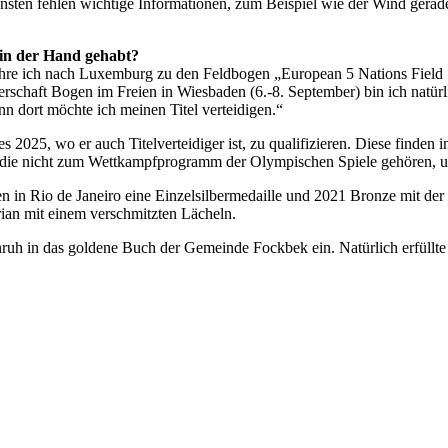
ten fehlen wichtige Informationen, zum Beispiel wie der Wind gerade 
 in der Hand gehabt?
ahre ich nach Luxemburg zu den Feldbogen „European 5 Nations Field S
schaft Bogen im Freien in Wiesbaden (6.-8. September) bin ich natürlic
n dort möchte ich meinen Titel verteidigen.“
es 2025, wo er auch Titelverteidiger ist, zu qualifizieren. Diese finde
n, die nicht zum Wettkampfprogramm der Olympischen Spiele gehören, u
 in Rio de Janeiro eine Einzelsilbermedaille und 2021 Bronze mit der
an mit einem verschmitzten Lächeln.
uh in das goldene Buch der Gemeinde Fockbek ein. Natürlich erfüllt