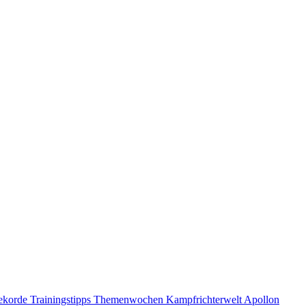
ekorde
Trainingstipps
Themenwochen
Kampfrichterwelt
Apollon