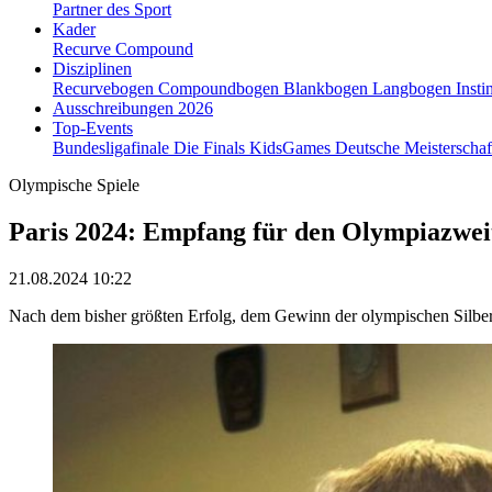
Partner des Sport
Kader
Recurve
Compound
Disziplinen
Recurvebogen
Compoundbogen
Blankbogen
Langbogen
Insti
Ausschreibungen 2026
Top-Events
Bundesligafinale
Die Finals
KidsGames
Deutsche Meisterscha
Olympische Spiele
Paris 2024: Empfang für den Olympiazwei
21.08.2024 10:22
Nach dem bisher größten Erfolg, dem Gewinn der olympischen Silber