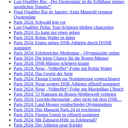
Last Qualifier Rio: „Der Quotenplatz ist die Erfüllung meines
sportlichen Traums!“
Final Qualifier Rio de Janeiro: Anita Mangold verpasst
Quotenplatz
Paris 2024: Schwald legt vor
Last Qualifier Doha: Trap-Schützen bleiben chancenlos
Paris 2024: Es kann nur einen geben
Paris 2024: Robin Walter ist dabei
Paris 2024: Ersten sieben DSB-Athleten durch DOSB
nominiert
Paris 2024: Erfolgreicher Medientag – Olympiaseite online
Paris 2024: Die letzte Chance für die Bogen-Männer
Paris 2024: DSB-Männer scheitern knapp
Paris 2024: Neue „Volltreffer“-Folge mit Robin Walter
Paris 2024: Das Gesetz der Serie
Paris 2024: Florian Unruh zur Nominierung vorgeschlagen
Paris 2024: Neun weitere DSB-Athleten offiziell nominiert
Paris 2024: Neue „Volltreffer“-Folge mit Maximilian Ulbrich
Paris 2024: 53 Nationen im Bogen-Wettbewerb vertreten
Paris 2024: Geschlechterparität - aber nicht mit dem DSB…
Paris 2024: Land Hessen verabschiedet Olympioniken
Paris 2024: Das Magazin Paris.24 ist erschienen
Paris 2024: Florian Unruh ist offiziell nominiert
Paris 2024: Mit Zahnarzt-Hilfe zu Edelmetall?
Paris 2024: Der Athleten neue Kleider