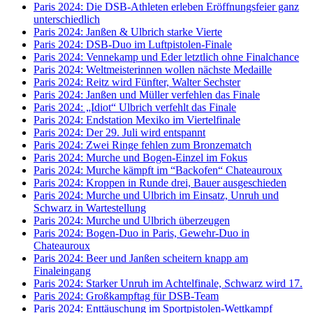
Paris 2024: Die DSB-Athleten erleben Eröffnungsfeier ganz
unterschiedlich
Paris 2024: Janßen & Ulbrich starke Vierte
Paris 2024: DSB-Duo im Luftpistolen-Finale
Paris 2024: Vennekamp und Eder letztlich ohne Finalchance
Paris 2024: Weltmeisterinnen wollen nächste Medaille
Paris 2024: Reitz wird Fünfter, Walter Sechster
Paris 2024: Janßen und Müller verfehlen das Finale
Paris 2024: „Idiot“ Ulbrich verfehlt das Finale
Paris 2024: Endstation Mexiko im Viertelfinale
Paris 2024: Der 29. Juli wird entspannt
Paris 2024: Zwei Ringe fehlen zum Bronzematch
Paris 2024: Murche und Bogen-Einzel im Fokus
Paris 2024: Murche kämpft im “Backofen“ Chateauroux
Paris 2024: Kroppen in Runde drei, Bauer ausgeschieden
Paris 2024: Murche und Ulbrich im Einsatz, Unruh und
Schwarz in Wartestellung
Paris 2024: Murche und Ulbrich überzeugen
Paris 2024: Bogen-Duo in Paris, Gewehr-Duo in
Chateauroux
Paris 2024: Beer und Janßen scheitern knapp am
Finaleingang
Paris 2024: Starker Unruh im Achtelfinale, Schwarz wird 17.
Paris 2024: Großkampftag für DSB-Team
Paris 2024: Enttäuschung im Sportpistolen-Wettkampf