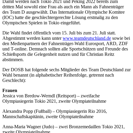
Damit werden nach Tokio 2021 und Peking 2022 bereits zum
dritten Mal sowohl eine Frau als auch ein Mann als Fahnenträger
des Team D ausgewählt. Das Internationale Olympische Komitee
(IOC) hatte die geschlechtergerechte Lösung erstmalig zu den
Olympischen Spielen in Tokio eingeführt.
Die Wahl findet öffentlich vom 15. Juli bis zum 21. Juli statt.
Abgestimmt werden kann unter
www.teamdeutschland.de
sowie bei
den Medienpartnern der Fahnenträger-Wahl Eurosport, ARD, ZDF
und T-online. Demnach sollten alle Sportschützen und Freunde des
Schießsports die Gelegenheit nutzen und für Christian Reitz
abstimmen.
Der DOSB hat folgende sechs Mitglieder des Team Deutschland zur
Wahl benannt (in alphabetischer Reihenfolge, getrennt nach
Geschlecht):
Frauen
Jessica von Bredow-Werndl (Reitsport) – zweifache
Olympiasiegerin Tokio 2021, zweite Olympiateilnahme
Alexandra Popp (Fußball) – Olympiasiegerin Rio 2016,
Mannschaftskapitänin, zweite Olympiateilnahme
Anna-Maria Wagner (Judo) – zwei Bronzemedaillen Tokio 2021,
zweite Olympiateilnahme