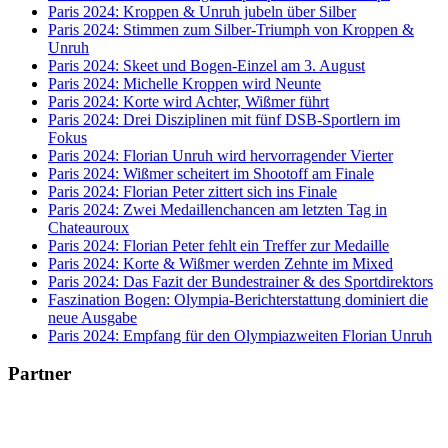
Paris 2024: Kroppen & Unruh jubeln über Silber
Paris 2024: Stimmen zum Silber-Triumph von Kroppen &
Unruh
Paris 2024: Skeet und Bogen-Einzel am 3. August
Paris 2024: Michelle Kroppen wird Neunte
Paris 2024: Korte wird Achter, Wißmer führt
Paris 2024: Drei Disziplinen mit fünf DSB-Sportlern im
Fokus
Paris 2024: Florian Unruh wird hervorragender Vierter
Paris 2024: Wißmer scheitert im Shootoff am Finale
Paris 2024: Florian Peter zittert sich ins Finale
Paris 2024: Zwei Medaillenchancen am letzten Tag in
Chateauroux
Paris 2024: Florian Peter fehlt ein Treffer zur Medaille
Paris 2024: Korte & Wißmer werden Zehnte im Mixed
Paris 2024: Das Fazit der Bundestrainer & des Sportdirektors
Faszination Bogen: Olympia-Berichterstattung dominiert die
neue Ausgabe
Paris 2024: Empfang für den Olympiazweiten Florian Unruh
Partner