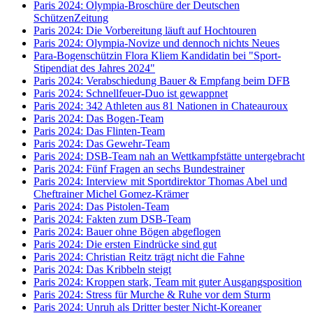
Paris 2024: Olympia-Broschüre der Deutschen
SchützenZeitung
Paris 2024: Die Vorbereitung läuft auf Hochtouren
Paris 2024: Olympia-Novize und dennoch nichts Neues
Para-Bogenschützin Flora Kliem Kandidatin bei "Sport-
Stipendiat des Jahres 2024"
Paris 2024: Verabschiedung Bauer & Empfang beim DFB
Paris 2024: Schnellfeuer-Duo ist gewappnet
Paris 2024: 342 Athleten aus 81 Nationen in Chateauroux
Paris 2024: Das Bogen-Team
Paris 2024: Das Flinten-Team
Paris 2024: Das Gewehr-Team
Paris 2024: DSB-Team nah an Wettkampfstätte untergebracht
Paris 2024: Fünf Fragen an sechs Bundestrainer
Paris 2024: Interview mit Sportdirektor Thomas Abel und
Cheftrainer Michel Gomez-Krämer
Paris 2024: Das Pistolen-Team
Paris 2024: Fakten zum DSB-Team
Paris 2024: Bauer ohne Bögen abgeflogen
Paris 2024: Die ersten Eindrücke sind gut
Paris 2024: Christian Reitz trägt nicht die Fahne
Paris 2024: Das Kribbeln steigt
Paris 2024: Kroppen stark, Team mit guter Ausgangsposition
Paris 2024: Stress für Murche & Ruhe vor dem Sturm
Paris 2024: Unruh als Dritter bester Nicht-Koreaner