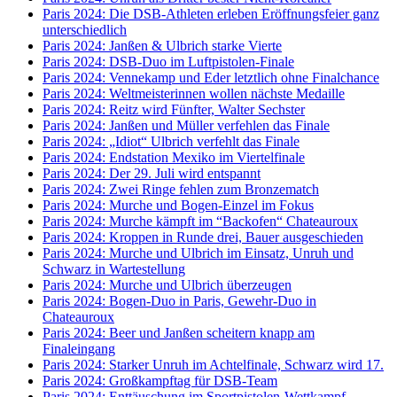
Paris 2024: Die DSB-Athleten erleben Eröffnungsfeier ganz
unterschiedlich
Paris 2024: Janßen & Ulbrich starke Vierte
Paris 2024: DSB-Duo im Luftpistolen-Finale
Paris 2024: Vennekamp und Eder letztlich ohne Finalchance
Paris 2024: Weltmeisterinnen wollen nächste Medaille
Paris 2024: Reitz wird Fünfter, Walter Sechster
Paris 2024: Janßen und Müller verfehlen das Finale
Paris 2024: „Idiot“ Ulbrich verfehlt das Finale
Paris 2024: Endstation Mexiko im Viertelfinale
Paris 2024: Der 29. Juli wird entspannt
Paris 2024: Zwei Ringe fehlen zum Bronzematch
Paris 2024: Murche und Bogen-Einzel im Fokus
Paris 2024: Murche kämpft im “Backofen“ Chateauroux
Paris 2024: Kroppen in Runde drei, Bauer ausgeschieden
Paris 2024: Murche und Ulbrich im Einsatz, Unruh und
Schwarz in Wartestellung
Paris 2024: Murche und Ulbrich überzeugen
Paris 2024: Bogen-Duo in Paris, Gewehr-Duo in
Chateauroux
Paris 2024: Beer und Janßen scheitern knapp am
Finaleingang
Paris 2024: Starker Unruh im Achtelfinale, Schwarz wird 17.
Paris 2024: Großkampftag für DSB-Team
Paris 2024: Enttäuschung im Sportpistolen-Wettkampf