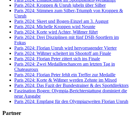
Paris 2024: Kroppen & Unruh jubeln über Silber
Paris 2024: Stimmen zum Silber-Triumph von Kroppen &
Unruh
Paris 2024: Skeet und Bogen-Einzel am 3. August
Paris 2024: Michelle Kroppen wird Neunte
Paris 2024: Korte wird Achter, Wißmer führt
Paris 2024: Drei Disziplinen mit fünf DSB-Sportlern im
Fokus
Paris 2024: Florian Unruh wird hervorragender Vierter
Paris 2024: Wißmer scheitert im Shootoff am Finale
Paris 2024: Florian Peter zittert sich ins Finale
Paris 2024: Zwei Medaillenchancen am letzten Tag in
Chateauroux
Paris 2024: Florian Peter fehlt ein Treffer zur Medaille
Paris 2024: Korte & Wißmer werden Zehnte im Mixed
Paris 2024: Das Fazit der Bundestrainer & des Sportdirektors
Faszination Bogen: Olympia-Berichterstattung dominiert die
neue Ausgabe
Paris 2024: Empfang für den Olympiazweiten Florian Unruh
Partner