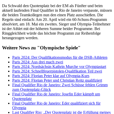
Da Schwald den Quotenplatz bei der EM als Fünfter und beim
aktuell laufenden Final Qualifier in Rio de Janeiro verpasste, müssen
die beiden Teamkollegen nun den einen Platz ausschießen. Die
Regeln sind einfach: Am 20. April wird ein 60-Schuss-Programm
absolviert, am 18. Mai ein zweites. Sieger und Olympia-Teilnehmer
ist der Athlet mit der höheren Summe beider Programme. Bei
Ringgleichheit würde das höchste Programm zur Reihenfolge
herangezogen werden.
Weitere News zu "Olympische Spiele"
Paris 2024: Der Qualifikationsmodus für die DSB-Athleten
Paris 2024: Aus drei mach zwei
Paris 2024: Nordsächsin Kathrin Murche vor Olympiastart
Paris 2024: Schnellfeuerpistolen-Qualifikation Teil zwei
Paris 2024: Florian Peter klar auf Olympia-Kurs
Paris 2024: Florian Peter und Christian Reitz qualifiziert
Final Qualifier Rio de Janeiro: Zwei Schüsse fehlen Grimm
zum Quotenplatz-Glück
Final Qualifier Rio de Janeiro: Josefin Eder kämpft um
Quotenplatz
Final Qualifier Rio de Janeiro: Eder qualifiziert sich für
Olympia
Last Qualifier Rio: „Der Quotenplatz ist die Erfüllung meines