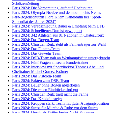
SchützenZeitung
Paris 2024: Die Vorbereitung läuft auf Hochtouren
Paris 2024: Olympia-Novize und dennoch nichts Neues
Para-Bogenschützin Flora Kliem Kandidatin bei "Sport-
Stipendiat des Jahres 2024"
Paris 2024: Verabschiedung Bauer & Empfang beim DFB
Paris 2024: Schnellfeuer-Duo ist gewappnet
Paris 2024: 342 Athleten aus 81 Nationen in Chateauroux
Paris 2024: Das Bogen-Team
Paris 2024: Christian Reitz steht als Fahnenträger zur Wahl
Paris 2024: Das Flinten-Team
Paris 2024: Das Gewehr-Team
Paris 2024: DSB-Team nah an Wettkampfstätte untergebracht
Paris 2024: Fünf Fragen an sechs Bundestrainer
Paris 2024: Interview mit Sportdirektor Thomas Abel und
Cheftrainer Michel Gomez-Krämer
Paris 2024: Das Pistolen-Team
Paris 2024: Fakten zum DSB-Team
Paris 2024: Bauer ohne Bögen abgeflogen
Paris 2024: Die ersten Eindrücke sind gut
Paris 2024: Christian Reitz trägt nicht die Fahne
Paris 2024: Das Kribbeln steigt
Paris 2024: Kroppen stark, Team mit guter Ausgangsposition
Paris 2024: Stress für Murche & Ruhe vor dem Sturm
Paris 2024: Unruh als Dritter bester Nicht-Koreaner