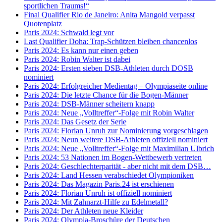
sportlichen Traums!“
Final Qualifier Rio de Janeiro: Anita Mangold verpasst
Quotenplatz
Paris 2024: Schwald legt vor
Last Qualifier Doha: Trap-Schützen bleiben chancenlos
Paris 2024: Es kann nur einen geben
Paris 2024: Robin Walter ist dabei
Paris 2024: Ersten sieben DSB-Athleten durch DOSB
nominiert
Paris 2024: Erfolgreicher Medientag – Olympiaseite online
Paris 2024: Die letzte Chance für die Bogen-Männer
Paris 2024: DSB-Männer scheitern knapp
Paris 2024: Neue „Volltreffer“-Folge mit Robin Walter
Paris 2024: Das Gesetz der Serie
Paris 2024: Florian Unruh zur Nominierung vorgeschlagen
Paris 2024: Neun weitere DSB-Athleten offiziell nominiert
Paris 2024: Neue „Volltreffer“-Folge mit Maximilian Ulbrich
Paris 2024: 53 Nationen im Bogen-Wettbewerb vertreten
Paris 2024: Geschlechterparität - aber nicht mit dem DSB…
Paris 2024: Land Hessen verabschiedet Olympioniken
Paris 2024: Das Magazin Paris.24 ist erschienen
Paris 2024: Florian Unruh ist offiziell nominiert
Paris 2024: Mit Zahnarzt-Hilfe zu Edelmetall?
Paris 2024: Der Athleten neue Kleider
Paris 2024: Olympia-Broschüre der Deutschen