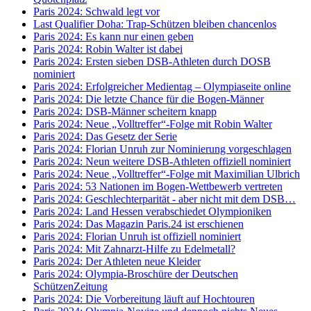
Paris 2024: Schwald legt vor
Last Qualifier Doha: Trap-Schützen bleiben chancenlos
Paris 2024: Es kann nur einen geben
Paris 2024: Robin Walter ist dabei
Paris 2024: Ersten sieben DSB-Athleten durch DOSB
nominiert
Paris 2024: Erfolgreicher Medientag – Olympiaseite online
Paris 2024: Die letzte Chance für die Bogen-Männer
Paris 2024: DSB-Männer scheitern knapp
Paris 2024: Neue „Volltreffer“-Folge mit Robin Walter
Paris 2024: Das Gesetz der Serie
Paris 2024: Florian Unruh zur Nominierung vorgeschlagen
Paris 2024: Neun weitere DSB-Athleten offiziell nominiert
Paris 2024: Neue „Volltreffer“-Folge mit Maximilian Ulbrich
Paris 2024: 53 Nationen im Bogen-Wettbewerb vertreten
Paris 2024: Geschlechterparität - aber nicht mit dem DSB…
Paris 2024: Land Hessen verabschiedet Olympioniken
Paris 2024: Das Magazin Paris.24 ist erschienen
Paris 2024: Florian Unruh ist offiziell nominiert
Paris 2024: Mit Zahnarzt-Hilfe zu Edelmetall?
Paris 2024: Der Athleten neue Kleider
Paris 2024: Olympia-Broschüre der Deutschen
SchützenZeitung
Paris 2024: Die Vorbereitung läuft auf Hochtouren