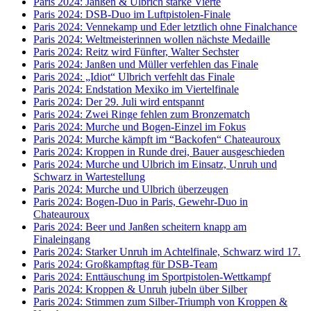
Paris 2024: Janßen & Ulbrich starke Vierte
Paris 2024: DSB-Duo im Luftpistolen-Finale
Paris 2024: Vennekamp und Eder letztlich ohne Finalchance
Paris 2024: Weltmeisterinnen wollen nächste Medaille
Paris 2024: Reitz wird Fünfter, Walter Sechster
Paris 2024: Janßen und Müller verfehlen das Finale
Paris 2024: „Idiot“ Ulbrich verfehlt das Finale
Paris 2024: Endstation Mexiko im Viertelfinale
Paris 2024: Der 29. Juli wird entspannt
Paris 2024: Zwei Ringe fehlen zum Bronzematch
Paris 2024: Murche und Bogen-Einzel im Fokus
Paris 2024: Murche kämpft im “Backofen“ Chateauroux
Paris 2024: Kroppen in Runde drei, Bauer ausgeschieden
Paris 2024: Murche und Ulbrich im Einsatz, Unruh und
Schwarz in Wartestellung
Paris 2024: Murche und Ulbrich überzeugen
Paris 2024: Bogen-Duo in Paris, Gewehr-Duo in
Chateauroux
Paris 2024: Beer und Janßen scheitern knapp am
Finaleingang
Paris 2024: Starker Unruh im Achtelfinale, Schwarz wird 17.
Paris 2024: Großkampftag für DSB-Team
Paris 2024: Enttäuschung im Sportpistolen-Wettkampf
Paris 2024: Kroppen & Unruh jubeln über Silber
Paris 2024: Stimmen zum Silber-Triumph von Kroppen &