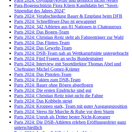
Paris 2024: Olympia-Novize und dennoch nichts Neues
Para-Bogenschützin Flora Kliem Kandidatin bei "Sport-
Stipendiat des Jahres 2024"
Paris 2024: Verabschiedung Bauer & Empfang beim DFB
Paris 2024: Schnellfeuer-Duo ist gewappnet
Paris 2024: 342 Athleten aus 81 Nationen in Chateauroux
Paris 2024: Das Bogen-Team
Paris 2024: Christian Reitz steht als Fahnenträger zur Wahl
Paris 2024: Das Flinten-Team
Paris 2024: Das Gewehr-Team
Paris 2024: DSB-Team nah an Wettkampfstätte untergebracht
Paris 2024: Fünf Fragen an sechs Bundestrainer
Paris 2024: Interview mit Sportdirektor Thomas Abel und
Cheftrainer Michel Gomez-Krämer
Paris 2024: Das Pistolen-Team
Paris 2024: Fakten zum DSB-Team
Paris 2024: Bauer ohne Bögen abgeflogen
Paris 2024: Die ersten Eindrücke sind gut
Paris 2024: Christian Reitz trägt nicht die Fahne
Paris 2024: Das Kribbeln steigt
Paris 2024: Kroppen stark, Team mit guter Ausgangsposition
Paris 2024: Stress für Murche & Ruhe vor dem Sturm
Paris 2024: Unruh als Dritter bester Nicht-Koreaner
Paris 2024: Die DSB-Athleten erleben Eröffnungsfeier ganz
unterschiedlich