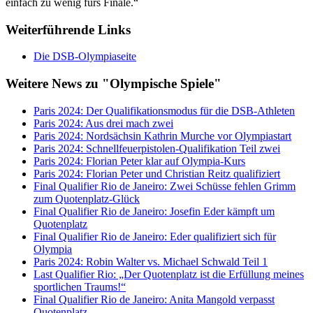
einfach zu wenig fürs Finale.“
Weiterführende Links
Die DSB-Olympiaseite
Weitere News zu "Olympische Spiele"
Paris 2024: Der Qualifikationsmodus für die DSB-Athleten
Paris 2024: Aus drei mach zwei
Paris 2024: Nordsächsin Kathrin Murche vor Olympiastart
Paris 2024: Schnellfeuerpistolen-Qualifikation Teil zwei
Paris 2024: Florian Peter klar auf Olympia-Kurs
Paris 2024: Florian Peter und Christian Reitz qualifiziert
Final Qualifier Rio de Janeiro: Zwei Schüsse fehlen Grimm
zum Quotenplatz-Glück
Final Qualifier Rio de Janeiro: Josefin Eder kämpft um
Quotenplatz
Final Qualifier Rio de Janeiro: Eder qualifiziert sich für
Olympia
Paris 2024: Robin Walter vs. Michael Schwald Teil 1
Last Qualifier Rio: „Der Quotenplatz ist die Erfüllung meines
sportlichen Traums!“
Final Qualifier Rio de Janeiro: Anita Mangold verpasst
Quotenplatz