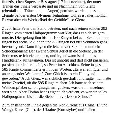
französischen Superstar Bessaguet (17 Innenzehner), der unter
Tränen das Finale verpasste und im Nachhinein von Glenz
(ebenfalls mit Tränen in den Augen) getröstet werden musste.
„Finale bei der ersten Olympia-Teilnahme, toll, es ist alles möglich.
Es war aber ein Wechselbad der Gefühle“, so Glenz.
Zuvor hatte Peter den Stand betreten, und nach seinen soliden 292
Ringen vom ersten Halbprogramm war klar, dass er sich steigern
musste. Dies gelang ihm bis mit 100 Ringen bei acht Sekunden, 99
ringen bei sechs Sekunden und 48 Ringen bei vier Sekunden ganz
hervorragend. Dann folgten die letzten vier Sekunden und ein
Schockmoment: Der zweite Schuss geriet in die Sieben: „In der
Serie musste ich viel arbeiten, und irgendwann ist dann das
Handgelenk aufgegangen. Das ist unnötig und darf nicht passieren,
passiert aber leider doch“, so Peter im Anschluss. Seine insgesamt
585 Ringe kommentierte er mit den Worten: „Es war ein guter und
anstrengender Wettkampf. Zum Glück ist es ein Happyend
geworden.“ Auch Glenz war sichtlich geschafft und sagte: „Ich hatte
meine Zweifel, ob die 585 Ringe reichen. Ich hatte nach seinem
Wettkampf aber schon gesagt, mal gucken, was die Innenzehner
wert sind. Aber Florian hat es eigentlich verdient, es war ein tolles
Halbprogramm bis auf die Sieben im vorletzten Schuss.“
Zum anstehenden Finale gegen die Konkurrenz aus China (Li und
Wang), Korea (Cho), der Ukraine (Korostylov) und Italien