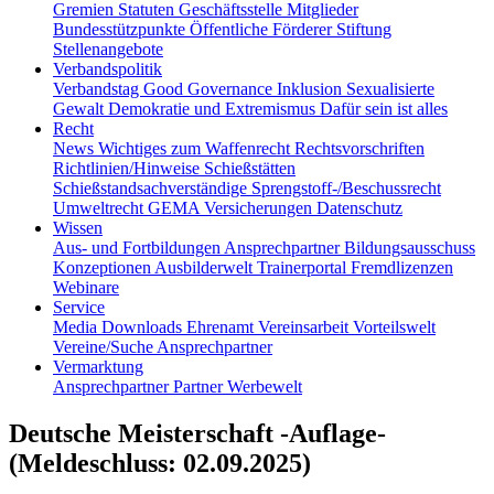
Gremien
Statuten
Geschäftsstelle
Mitglieder
Bundesstützpunkte
Öffentliche Förderer
Stiftung
Stellenangebote
Verbandspolitik
Verbandstag
Good Governance
Inklusion
Sexualisierte
Gewalt
Demokratie und Extremismus
Dafür sein ist alles
Recht
News
Wichtiges zum Waffenrecht
Rechtsvorschriften
Richtlinien/Hinweise
Schießstätten
Schießstandsachverständige
Sprengstoff-/Beschussrecht
Umweltrecht
GEMA
Versicherungen
Datenschutz
Wissen
Aus- und Fortbildungen
Ansprechpartner
Bildungsausschuss
Konzeptionen
Ausbilderwelt
Trainerportal
Fremdlizenzen
Webinare
Service
Media
Downloads
Ehrenamt
Vereinsarbeit
Vorteilswelt
Vereine/Suche
Ansprechpartner
Vermarktung
Ansprechpartner
Partner
Werbewelt
Deutsche Meisterschaft -Auflage-
(Meldeschluss: 02.09.2025)