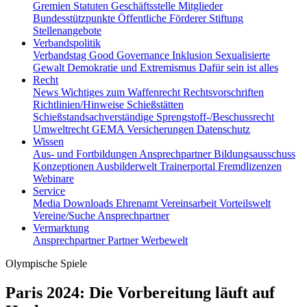
Gremien
Statuten
Geschäftsstelle
Mitglieder
Bundesstützpunkte
Öffentliche Förderer
Stiftung
Stellenangebote
Verbandspolitik
Verbandstag
Good Governance
Inklusion
Sexualisierte
Gewalt
Demokratie und Extremismus
Dafür sein ist alles
Recht
News
Wichtiges zum Waffenrecht
Rechtsvorschriften
Richtlinien/Hinweise
Schießstätten
Schießstandsachverständige
Sprengstoff-/Beschussrecht
Umweltrecht
GEMA
Versicherungen
Datenschutz
Wissen
Aus- und Fortbildungen
Ansprechpartner
Bildungsausschuss
Konzeptionen
Ausbilderwelt
Trainerportal
Fremdlizenzen
Webinare
Service
Media
Downloads
Ehrenamt
Vereinsarbeit
Vorteilswelt
Vereine/Suche
Ansprechpartner
Vermarktung
Ansprechpartner
Partner
Werbewelt
Olympische Spiele
Paris 2024: Die Vorbereitung läuft auf