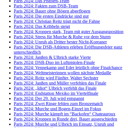
Paris 2024: Das Pistolen-Team
Paris 2024: Fakten zum DSB-Team
Paris 2024: Bauer ohne Bögen abgeflogen
Paris 2024: Die ersten Eindrücke sind gut
Paris 2024: Christian Reitz trägt nicht die Fahne
Paris 2024: Das Kribbeln steigt
Paris 2024: Kroppen stark, Team mit guter Ausgangsposition
Paris 2024: Stress für Murche & Ruhe vor dem Sturm
Paris 2024: Unruh als Dritter bester Nicht-Koreaner
Paris 2024: Die DSB-Athleten erleben Eröffnungsfeier ganz
unterschiedlich
Paris 2024: Janßen & Ulbrich starke Vierte
Paris 2024: DSB-Duo im Luftpistolen-Finale
Paris 2024: Vennekamp und Eder letztlich ohne Finalchance
Paris 2024: Weltmeisterinnen wollen nächste Medaille
Paris 2024: Reitz wird Fünfter, Walter Sechster
Paris 2024: Janßen und Müller verfehlen das Finale
Paris 2024: „Idiot“ Ulbrich verfehlt das Finale
Paris 2024: Endstation Mexiko im Viertelfinale
Paris 2024: Der 29. Juli wird entspannt
Paris 2024: Zwei Ringe fehlen zum Bronzematch
Paris 2024: Murche und Bogen-Einzel im Fokus
Paris 2024: Murche kämpft im “Backofen“ Chateauroux
Paris 2024: Kroppen in Runde drei, Bauer ausgeschieden
Paris 2024: Murche und Ulbrich im Einsatz, Unruh und