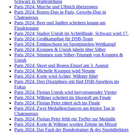
Schwarz in Wartestellung
Paris 2024: Murche und Ulbrich überzeugen
Paris 2024: Bogen-Duo in Paris, Gewehr-Duo in
Chateauroux
Paris 2024: Beer und Janßen scheitern knapp am
Finaleingang
Paris 2024: Starker Unruh im Achtelfinale, Schwarz wird 17.
Paris 2024: Großkampftag für DSB-Team
Paris 2024: Enttäuschung im Sportpistolen-Wettkampf
Paris 2024: Kroppen & Unruh jubeln über Silber
Paris 2024: Stimmen zum Silber-Triumph von Kroppen &
Unruh
Paris 2024: Skeet und Bogen-Einzel am 3. August
Paris 2024: Michelle Kroppen wird Neunte
Paris 2024: Korte wird Achter, Wißmer führt
Paris 2024: Drei Disziplinen mit fünf DSB-Sportlern im
Fokus
Paris 2024: Florian Unruh wird hervorragender Vierter
Paris 2024: Wißmer scheitert im Shootoff am Finale
Paris 2024: Florian Peter zittert sich ins Finale
Paris 2024: Zwei Medaillenchancen am letzten Tag in
Chateauroux
Paris 2024: Florian Peter fehlt ein Treffer zur Medaille
Paris 2024: Korte & Wißmer werden Zehnte im Mixed
Paris 2024: Das Fazit der Bundestrainer & des Sportdirektors