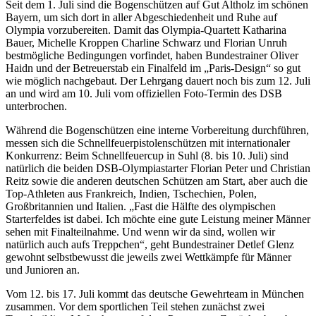
Seit dem 1. Juli sind die Bogenschützen auf Gut Altholz im schönen
Bayern, um sich dort in aller Abgeschiedenheit und Ruhe auf
Olympia vorzubereiten. Damit das Olympia-Quartett Katharina
Bauer, Michelle Kroppen Charline Schwarz und Florian Unruh
bestmögliche Bedingungen vorfindet, haben Bundestrainer Oliver
Haidn und der Betreuerstab ein Finalfeld im „Paris-Design“ so gut
wie möglich nachgebaut. Der Lehrgang dauert noch bis zum 12. Juli
an und wird am 10. Juli vom offiziellen Foto-Termin des DSB
unterbrochen.
Während die Bogenschützen eine interne Vorbereitung durchführen,
messen sich die Schnellfeuerpistolenschützen mit internationaler
Konkurrenz: Beim Schnellfeuercup in Suhl (8. bis 10. Juli) sind
natürlich die beiden DSB-Olympiastarter Florian Peter und Christian
Reitz sowie die anderen deutschen Schützen am Start, aber auch die
Top-Athleten aus Frankreich, Indien, Tschechien, Polen,
Großbritannien und Italien. „Fast die Hälfte des olympischen
Starterfeldes ist dabei. Ich möchte eine gute Leistung meiner Männer
sehen mit Finalteilnahme. Und wenn wir da sind, wollen wir
natürlich auch aufs Treppchen“, geht Bundestrainer Detlef Glenz
gewohnt selbstbewusst die jeweils zwei Wettkämpfe für Männer
und Junioren an.
Vom 12. bis 17. Juli kommt das deutsche Gewehrteam in München
zusammen. Vor dem sportlichen Teil stehen zunächst zwei