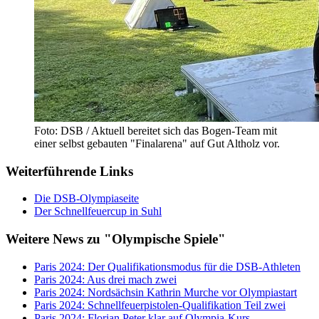
Foto: DSB / Aktuell bereitet sich das Bogen-Team mit
einer selbst gebauten "Finalarena" auf Gut Altholz vor.
Weiterführende Links
Die DSB-Olympiaseite
Der Schnellfeuercup in Suhl
Weitere News zu "Olympische Spiele"
Paris 2024: Der Qualifikationsmodus für die DSB-Athleten
Paris 2024: Aus drei mach zwei
Paris 2024: Nordsächsin Kathrin Murche vor Olympiastart
Paris 2024: Schnellfeuerpistolen-Qualifikation Teil zwei
Paris 2024: Florian Peter klar auf Olympia-Kurs