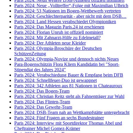
Paris 2024: Neun weitere DSB-Athleten offiziell nominiert
Paris 2024: Neue „Volltreffer“-Folge mit Maximilian Ulbrich
Paris 2024: 53 Nationen im Bogen-Wettbewerb vertreten
Paris 2024: Geschlechterparität - aber nicht mit dem DSB…
Paris 2024: Land Hessen verabschiedet Olympioniken
Paris 2024: Das Magazin Paris.24 ist erschienen
Paris 2024: Florian Unruh ist offiziell nominiert
Paris 2024: Mit Zahnarzt-Hilfe zu Edelmetall?
Paris 2024: Der Athleten neue Kleider
Paris 2024: Olympia-Broschüre der Deutschen
SchützenZeitung
Paris 2024: Olympia-Novize und dennoch nichts Neues
Para-Bogenschützin Flora Kliem Kandidatin bei "Sport-
Stipendiat des Jahres 2024"
Paris 2024: Verabschiedung Bauer & Empfang beim DFB
Paris 2024: Schnellfeuer-Duo ist gewappnet
Paris 2024: 342 Athleten aus 81 Nationen in Chateauroux
Paris 2024: Das Bogen-Team
Paris 2024: Christian Reitz steht als Fahnenträger zur Wahl
Paris 2024: Das Flinten-Team
Paris 2024: Das Gewehr-Team
Paris 2024: DSB-Team nah an Wettkampfstätte untergebracht
Paris 2024: Fünf Fragen an sechs Bundestrainer
Paris 2024: Interview mit Sportdirektor Thomas Abel und
Cheftrainer Michel Gomez-Krämer