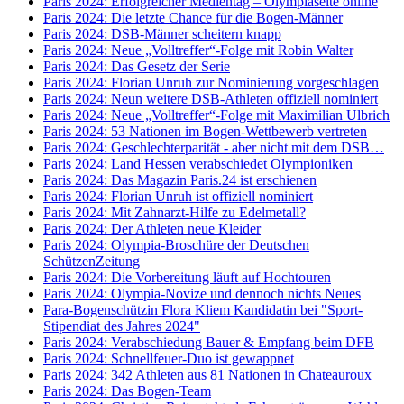
Paris 2024: Erfolgreicher Medientag – Olympiaseite online
Paris 2024: Die letzte Chance für die Bogen-Männer
Paris 2024: DSB-Männer scheitern knapp
Paris 2024: Neue „Volltreffer“-Folge mit Robin Walter
Paris 2024: Das Gesetz der Serie
Paris 2024: Florian Unruh zur Nominierung vorgeschlagen
Paris 2024: Neun weitere DSB-Athleten offiziell nominiert
Paris 2024: Neue „Volltreffer“-Folge mit Maximilian Ulbrich
Paris 2024: 53 Nationen im Bogen-Wettbewerb vertreten
Paris 2024: Geschlechterparität - aber nicht mit dem DSB…
Paris 2024: Land Hessen verabschiedet Olympioniken
Paris 2024: Das Magazin Paris.24 ist erschienen
Paris 2024: Florian Unruh ist offiziell nominiert
Paris 2024: Mit Zahnarzt-Hilfe zu Edelmetall?
Paris 2024: Der Athleten neue Kleider
Paris 2024: Olympia-Broschüre der Deutschen
SchützenZeitung
Paris 2024: Die Vorbereitung läuft auf Hochtouren
Paris 2024: Olympia-Novize und dennoch nichts Neues
Para-Bogenschützin Flora Kliem Kandidatin bei "Sport-
Stipendiat des Jahres 2024"
Paris 2024: Verabschiedung Bauer & Empfang beim DFB
Paris 2024: Schnellfeuer-Duo ist gewappnet
Paris 2024: 342 Athleten aus 81 Nationen in Chateauroux
Paris 2024: Das Bogen-Team