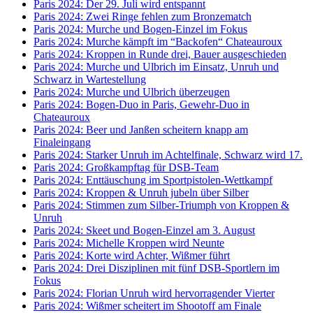
Paris 2024: Der 29. Juli wird entspannt
Paris 2024: Zwei Ringe fehlen zum Bronzematch
Paris 2024: Murche und Bogen-Einzel im Fokus
Paris 2024: Murche kämpft im “Backofen“ Chateauroux
Paris 2024: Kroppen in Runde drei, Bauer ausgeschieden
Paris 2024: Murche und Ulbrich im Einsatz, Unruh und
Schwarz in Wartestellung
Paris 2024: Murche und Ulbrich überzeugen
Paris 2024: Bogen-Duo in Paris, Gewehr-Duo in
Chateauroux
Paris 2024: Beer und Janßen scheitern knapp am
Finaleingang
Paris 2024: Starker Unruh im Achtelfinale, Schwarz wird 17.
Paris 2024: Großkampftag für DSB-Team
Paris 2024: Enttäuschung im Sportpistolen-Wettkampf
Paris 2024: Kroppen & Unruh jubeln über Silber
Paris 2024: Stimmen zum Silber-Triumph von Kroppen &
Unruh
Paris 2024: Skeet und Bogen-Einzel am 3. August
Paris 2024: Michelle Kroppen wird Neunte
Paris 2024: Korte wird Achter, Wißmer führt
Paris 2024: Drei Disziplinen mit fünf DSB-Sportlern im
Fokus
Paris 2024: Florian Unruh wird hervorragender Vierter
Paris 2024: Wißmer scheitert im Shootoff am Finale