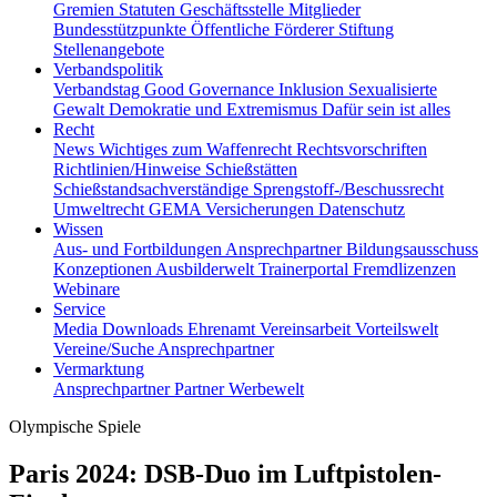
Gremien
Statuten
Geschäftsstelle
Mitglieder
Bundesstützpunkte
Öffentliche Förderer
Stiftung
Stellenangebote
Verbandspolitik
Verbandstag
Good Governance
Inklusion
Sexualisierte
Gewalt
Demokratie und Extremismus
Dafür sein ist alles
Recht
News
Wichtiges zum Waffenrecht
Rechtsvorschriften
Richtlinien/Hinweise
Schießstätten
Schießstandsachverständige
Sprengstoff-/Beschussrecht
Umweltrecht
GEMA
Versicherungen
Datenschutz
Wissen
Aus- und Fortbildungen
Ansprechpartner
Bildungsausschuss
Konzeptionen
Ausbilderwelt
Trainerportal
Fremdlizenzen
Webinare
Service
Media
Downloads
Ehrenamt
Vereinsarbeit
Vorteilswelt
Vereine/Suche
Ansprechpartner
Vermarktung
Ansprechpartner
Partner
Werbewelt
Olympische Spiele
Paris 2024: DSB-Duo im Luftpistolen-