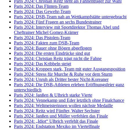
Paris 2024: Christian Reitz steht als Fahnenträger zur Wahl
Paris 2024: Das Flinten-Team
Paris 2024: Das Gewehr-Team
Paris 2024: DSB-Team nah an Wettkampfstätte untergebracht
Paris 2024: Fünf Fragen an sechs Bundestrainer
Paris 2024: Interview mit Sportdirektor Thomas Abel und
Cheftrainer Michel Gomez-Krämer
Paris 2024: Das Pistolen-Team
Paris 2024: Fakten zum DSB-Team
Paris 2024: Bauer ohne Bögen abgeflogen
Paris 2024: Die ersten Eindrücke sind gut
Paris 2024: Christian Reitz trägt nicht die Fahne
Paris 2024: Das Kribbeln steigt
Paris 2024: Kroppen stark, Team mit guter Ausgangsposition
Paris 2024: Stress für Murche & Ruhe vor dem Sturm
Paris 2024: Unruh als Dritter bester Nicht-Koreaner
Paris 2024: Die DSB-Athleten erleben Eröffnungsfeier ganz
unterschiedlich
Paris 2024: Janßen & Ulbrich starke Vierte
Paris 2024: Vennekamp und Eder letztlich ohne Finalchance
Paris 2024: Weltmeisterinnen wollen nächste Medaille
Paris 2024: Reitz wird Fünfter, Walter Sechster
Paris 2024: Janßen und Müller verfehlen das Finale
Paris 2024: „Idiot“ Ulbrich verfehlt das Finale
Paris 2024: Endstation Mexiko im Viertelfinale