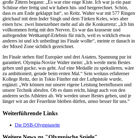
große Zittern begann: „Es war eine enge Kiste. Ich war ja ein paar
Schüsse eher fertig und wir haben hin- und hergerechnet. Schön,
dass es am Ende geklappt hat“, so Reitz. Walter war mit 577 Ringen
gleichauf mit dem Inder Singh und dem Türken Keles, wies aber
einen bzw. zwei Innenzehner mehr auf als die Konkurrenz: „Ich bin
vollkommen fertig mit den Nerven. Es war das krasseste und
aufregendste Wettkampf-Erlebnis für mich, weil es wirklich etwas
anderes ist und ich unbedingt ins Finale wollte“, meinte er danach in
der Mixed Zone sichtlich gezeichnet.
Im Finale stehen fünf Europäer und drei Asiaten, Spannung pur ist
garantiert. Olympia-Novize Walter meint: „Ich werde mein Bestes
geben und gucke, was geht. Auf eine Medaille zu spekulieren, wäre
zu ambitioniert, gerade beim ersten Mal.“ Sein weitaus erfahrener
Kollege Reitz, der in Tokio Fünfter mit der Luftpistole wurde,
ergänzt: „Wir können nur unsere eigene Leistung beeinflussen und
unsere Technik abrufen. Ob es dann reicht, hängt auch von den
anderen sechs Athleten ab. Wir werden unser Bestes geben, und je
länger wir an der Feuerlinie bleiben dürfen, umso besser für uns.“
Weiterführende Links
Die DSB-Olympiaseite
Weitere News zu "Olympische Spiele"