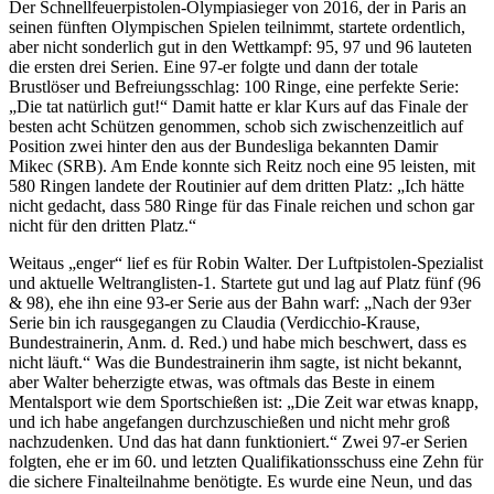
Der Schnellfeuerpistolen-Olympiasieger von 2016, der in Paris an
seinen fünften Olympischen Spielen teilnimmt, startete ordentlich,
aber nicht sonderlich gut in den Wettkampf: 95, 97 und 96 lauteten
die ersten drei Serien. Eine 97-er folgte und dann der totale
Brustlöser und Befreiungsschlag: 100 Ringe, eine perfekte Serie:
„Die tat natürlich gut!“ Damit hatte er klar Kurs auf das Finale der
besten acht Schützen genommen, schob sich zwischenzeitlich auf
Position zwei hinter den aus der Bundesliga bekannten Damir
Mikec (SRB). Am Ende konnte sich Reitz noch eine 95 leisten, mit
580 Ringen landete der Routinier auf dem dritten Platz: „Ich hätte
nicht gedacht, dass 580 Ringe für das Finale reichen und schon gar
nicht für den dritten Platz.“
Weitaus „enger“ lief es für Robin Walter. Der Luftpistolen-Spezialist
und aktuelle Weltranglisten-1. Startete gut und lag auf Platz fünf (96
& 98), ehe ihn eine 93-er Serie aus der Bahn warf: „Nach der 93er
Serie bin ich rausgegangen zu Claudia (Verdicchio-Krause,
Bundestrainerin, Anm. d. Red.) und habe mich beschwert, dass es
nicht läuft.“ Was die Bundestrainerin ihm sagte, ist nicht bekannt,
aber Walter beherzigte etwas, was oftmals das Beste in einem
Mentalsport wie dem Sportschießen ist: „Die Zeit war etwas knapp,
und ich habe angefangen durchzuschießen und nicht mehr groß
nachzudenken. Und das hat dann funktioniert.“ Zwei 97-er Serien
folgten, ehe er im 60. und letzten Qualifikationsschuss eine Zehn für
die sichere Finalteilnahme benötigte. Es wurde eine Neun, und das