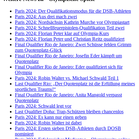
Paris 2024: Der Qualifikationsmodus für die DSB-Athleten
Paris 2024: Aus drei mach zwei
Paris 2024: Nordsächsin Kathrin Murche vor Olympiastart
Paris 2024: Schnellfeuerpistolen-Qualifikation Teil zwei
Paris 2024: Florian Peter klar auf Olympia-Kurs
Paris 2024: Florian Peter und Christian Reitz qualifiziert
Final Qualifier Rio de Janeiro: Zwei Schüsse fehlen Grimm
zum Quotenplatz-Glück
Final Qualifier Rio de Janeiro: Josefin Eder kämpft um
Quotenplatz
Final Qualifier Rio de Janeiro: Eder qualifiziert sich für
Olympia
Paris 2024: Robin Walter vs. Michael Schwald Teil 1
Last Qualifier Rio: „Der Quotenplatz ist die Erfüllung meines
sportlichen Traums!“
Final Qualifier Rio de Janeiro: Anita Mangold verpasst
Quotenplatz
Paris 2024: Schwald legt vor
Last Qualifier Doha: Trap-Schützen bleiben chancenlos
Paris 2024: Es kann nur einen geben
Paris 2024: Robin Walter ist dabei
Paris 2024: Ersten sieben DSB-Athleten durch DOSB
nominiert