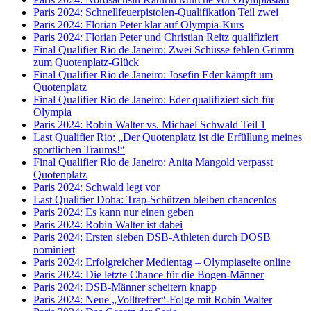
Paris 2024: Schnellfeuerpistolen-Qualifikation Teil zwei
Paris 2024: Florian Peter klar auf Olympia-Kurs
Paris 2024: Florian Peter und Christian Reitz qualifiziert
Final Qualifier Rio de Janeiro: Zwei Schüsse fehlen Grimm
zum Quotenplatz-Glück
Final Qualifier Rio de Janeiro: Josefin Eder kämpft um
Quotenplatz
Final Qualifier Rio de Janeiro: Eder qualifiziert sich für
Olympia
Paris 2024: Robin Walter vs. Michael Schwald Teil 1
Last Qualifier Rio: „Der Quotenplatz ist die Erfüllung meines
sportlichen Traums!“
Final Qualifier Rio de Janeiro: Anita Mangold verpasst
Quotenplatz
Paris 2024: Schwald legt vor
Last Qualifier Doha: Trap-Schützen bleiben chancenlos
Paris 2024: Es kann nur einen geben
Paris 2024: Robin Walter ist dabei
Paris 2024: Ersten sieben DSB-Athleten durch DOSB
nominiert
Paris 2024: Erfolgreicher Medientag – Olympiaseite online
Paris 2024: Die letzte Chance für die Bogen-Männer
Paris 2024: DSB-Männer scheitern knapp
Paris 2024: Neue „Volltreffer“-Folge mit Robin Walter