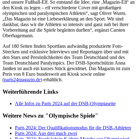
und unsere Fußball-Elf. So entstand die Idee, eine ‚Magazin-Elf‘ an
den Kiosk zu legen – elf verschiedene Cover mit großartigen
olympischen und paralympischen Athleten“, sagt Oliver Wurm.
„Das Magazin ist eine Liebeserklärung an den Sport. Wir sind
dankbar, dass wir die Athleten so intensiv und ganz nah bei ihrer
Vorbereitung auf die Spiele begleiten durften“, ergänzt Carsten
Oberhagemann.
Auf 180 Seiten finden Sportfans aufwändig produzierte Foto-
Strecken und exklusive Interviews und Reportagen über und mit
den Stars und Persönlichkeiten des Team Deutschland und des
Team Deutschland Paralympics. Der DSB-Sportschützin Anna
Janßen ist auch ein kurzes Stück gewidmet. Das Magazin ist zum
Preis von 8 Euro bundesweit am Kiosk sowie online
(
paris24magazin.de
) erhältlich.
Weiterführende Links
Alle Infos zu Paris 2024 auf der DSB-Olympiaseite
Weitere News zu "Olympische Spiele"
Paris 2024: Der Qualifikationsmodus für die DSB-Athleten
Paris 2024: Aus drei mach zwei
Paris 2024: Nordsächsin Kathrin Murche vor Olympiastart