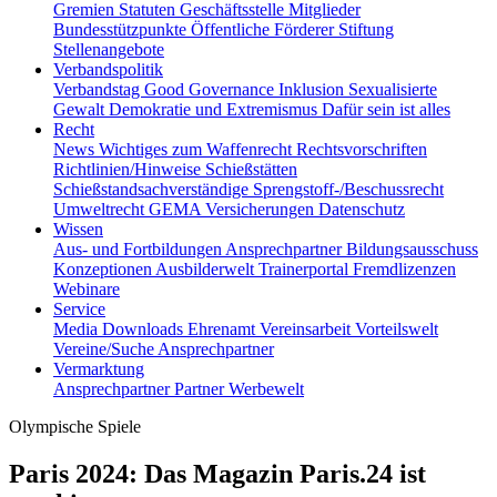
Gremien
Statuten
Geschäftsstelle
Mitglieder
Bundesstützpunkte
Öffentliche Förderer
Stiftung
Stellenangebote
Verbandspolitik
Verbandstag
Good Governance
Inklusion
Sexualisierte
Gewalt
Demokratie und Extremismus
Dafür sein ist alles
Recht
News
Wichtiges zum Waffenrecht
Rechtsvorschriften
Richtlinien/Hinweise
Schießstätten
Schießstandsachverständige
Sprengstoff-/Beschussrecht
Umweltrecht
GEMA
Versicherungen
Datenschutz
Wissen
Aus- und Fortbildungen
Ansprechpartner
Bildungsausschuss
Konzeptionen
Ausbilderwelt
Trainerportal
Fremdlizenzen
Webinare
Service
Media
Downloads
Ehrenamt
Vereinsarbeit
Vorteilswelt
Vereine/Suche
Ansprechpartner
Vermarktung
Ansprechpartner
Partner
Werbewelt
Olympische Spiele
Paris 2024: Das Magazin Paris.24 ist