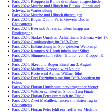
Paris 2024: Kroppen in Runde drei, Bauer ausgeschieden
Paris 2024: Murche und Ulbrich im Einsatz, Unruh und
Schwarz in Wartestellung
Paris 2024: Murche und Ulbrich überzeugen
Paris 2024: Bogen-Duo in Paris, Gewehr-Duo in
Chateauroux
Paris 2024: Beer und Janßen scheitern knapp am
Finaleingang
Paris 2024: Starker Unruh im Achtelfinale, Schwarz wird 17.
Paris 2024: Großkampftag für DSB-Team
Paris 2024: Enttäuschung im Sportpistolen-Wettkampf
Paris 2024: Kroppen & Unruh jubeln über Silber
Paris 2024: Stimmen zum Silber-Triumph von Kroppen &
Unruh
Paris 2024: Skeet und Bogen-Einzel am 3. August
Paris 2024: Michelle Kroppen wird Neunte
Paris 2024: Korte wird Achter, Wißmer führt
Paris 2024: Drei Disziplinen mit fünf DSB-Sportlern im
Fokus
Paris 2024: Florian Unruh wird hervorragender Vierter
Paris 2024: Wißmer scheitert im Shootoff am Finale
Paris 2024: Florian Peter zittert sich ins Finale
Paris 2024: Zwei Medaillenchancen am letzten Tag in
Chateauroux
Paris 2024: Florian Peter fehlt ein Treffer zur Medaille