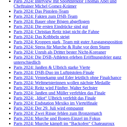
Paris 2024: Interview mit Sportdirektor Thomas Abel und
Cheftrainer Michel Gomez-Krämer
Paris 2024: Das Pistolen-Team
Paris 2024: Fakten zum DSB-Team
Paris 2024: Bauer ohne Bögen abgeflogen
Paris 2024: Die ersten Eindrücke sind gut
Paris 2024: Christian Reitz trägt nicht die Fahne
Paris 2024: Das Kribbeln steigt
Paris 2024: Kroppen stark, Team mit guter Ausgangsposition
Paris 2024: Stress für Murche & Ruhe vor dem Sturm
Paris 2024: Unruh als Dritter bester Nicht-Koreaner
Paris 2024: Die DSB-Athleten erleben Eröffnungsfeier ganz
unterschiedlich
Paris 2024: Janßen & Ulbrich starke Vierte
Paris 2024: DSB-Duo im Luftpistolen-Finale
Paris 2024: Vennekamp und Eder letztlich ohne Finalchance
Paris 2024: Weltmeisterinnen wollen nächste Medaille
Paris 2024: Reitz wird Fünfter, Walter Sechster
Paris 2024: Janßen und Müller verfehlen das Finale
Paris 2024: „Idiot“ Ulbrich verfehlt das Finale
Paris 2024: Endstation Mexiko im Viertelfinale
Paris 2024: Der 29. Juli wird entspannt
Paris 2024: Zwei Ringe fehlen zum Bronzematch
Paris 2024: Murche und Bogen-Einzel im Fokus
Paris 2024: Murche kämpft im “Backofen“ Chateauroux