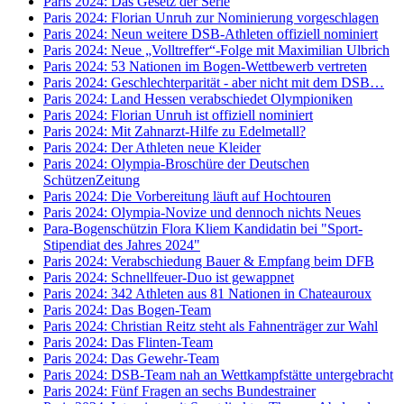
Paris 2024: Das Gesetz der Serie
Paris 2024: Florian Unruh zur Nominierung vorgeschlagen
Paris 2024: Neun weitere DSB-Athleten offiziell nominiert
Paris 2024: Neue „Volltreffer“-Folge mit Maximilian Ulbrich
Paris 2024: 53 Nationen im Bogen-Wettbewerb vertreten
Paris 2024: Geschlechterparität - aber nicht mit dem DSB…
Paris 2024: Land Hessen verabschiedet Olympioniken
Paris 2024: Florian Unruh ist offiziell nominiert
Paris 2024: Mit Zahnarzt-Hilfe zu Edelmetall?
Paris 2024: Der Athleten neue Kleider
Paris 2024: Olympia-Broschüre der Deutschen
SchützenZeitung
Paris 2024: Die Vorbereitung läuft auf Hochtouren
Paris 2024: Olympia-Novize und dennoch nichts Neues
Para-Bogenschützin Flora Kliem Kandidatin bei "Sport-
Stipendiat des Jahres 2024"
Paris 2024: Verabschiedung Bauer & Empfang beim DFB
Paris 2024: Schnellfeuer-Duo ist gewappnet
Paris 2024: 342 Athleten aus 81 Nationen in Chateauroux
Paris 2024: Das Bogen-Team
Paris 2024: Christian Reitz steht als Fahnenträger zur Wahl
Paris 2024: Das Flinten-Team
Paris 2024: Das Gewehr-Team
Paris 2024: DSB-Team nah an Wettkampfstätte untergebracht
Paris 2024: Fünf Fragen an sechs Bundestrainer