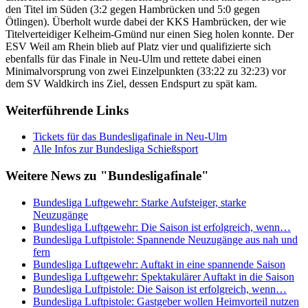
den Titel im Süden (3:2 gegen Hambrücken und 5:0 gegen
Ötlingen). Überholt wurde dabei der KKS Hambrücken, der wie
Titelverteidiger Kelheim-Gmünd nur einen Sieg holen konnte. Der
ESV Weil am Rhein blieb auf Platz vier und qualifizierte sich
ebenfalls für das Finale in Neu-Ulm und rettete dabei einen
Minimalvorsprung von zwei Einzelpunkten (33:22 zu 32:23) vor
dem SV Waldkirch ins Ziel, dessen Endspurt zu spät kam.
Weiterführende Links
Tickets für das Bundesligafinale in Neu-Ulm
Alle Infos zur Bundesliga Schießsport
Weitere News zu "Bundesligafinale"
Bundesliga Luftgewehr: Starke Aufsteiger, starke
Neuzugänge
Bundesliga Luftgewehr: Die Saison ist erfolgreich, wenn…
Bundesliga Luftpistole: Spannende Neuzugänge aus nah und
fern
Bundesliga Luftgewehr: Auftakt in eine spannende Saison
Bundesliga Luftgewehr: Spektakulärer Auftakt in die Saison
Bundesliga Luftpistole: Die Saison ist erfolgreich, wenn…
Bundesliga Luftpistole: Gastgeber wollen Heimvorteil nutzen