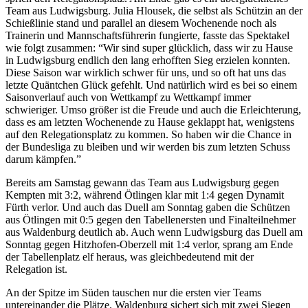
Team aus Ludwigsburg. Julia Hlousek, die selbst als Schützin an der
Schießlinie stand und parallel an diesem Wochenende noch als
Trainerin und Mannschaftsführerin fungierte, fasste das Spektakel
wie folgt zusammen: “Wir sind super glücklich, dass wir zu Hause
in Ludwigsburg endlich den lang erhofften Sieg erzielen konnten.
Diese Saison war wirklich schwer für uns, und so oft hat uns das
letzte Quäntchen Glück gefehlt. Und natürlich wird es bei so einem
Saisonverlauf auch von Wettkampf zu Wettkampf immer
schwieriger. Umso größer ist die Freude und auch die Erleichterung,
dass es am letzten Wochenende zu Hause geklappt hat, wenigstens
auf den Relegationsplatz zu kommen. So haben wir die Chance in
der Bundesliga zu bleiben und wir werden bis zum letzten Schuss
darum kämpfen.”
Bereits am Samstag gewann das Team aus Ludwigsburg gegen
Kempten mit 3:2, während Ötlingen klar mit 1:4 gegen Dynamit
Fürth verlor. Und auch das Duell am Sonntag gaben die Schützen
aus Ötlingen mit 0:5 gegen den Tabellenersten und Finalteilnehmer
aus Waldenburg deutlich ab. Auch wenn Ludwigsburg das Duell am
Sonntag gegen Hitzhofen-Oberzell mit 1:4 verlor, sprang am Ende
der Tabellenplatz elf heraus, was gleichbedeutend mit der
Relegation ist.
An der Spitze im Süden tauschen nur die ersten vier Teams
untereinander die Plätze. Waldenburg sichert sich mit zwei Siegen