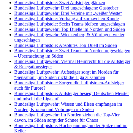
Bundesliga Luftpistole: Zwei Aufsteiger glänzen
Bundesliga Luftgewehr: Drei ungeschlagene Gastgeber
Bundesliga Luftgewehr: Drei Vereine mit „weißer Weste“
Bundesliga Luftpistole: Vorhang auf zur zweiten Runde
Bundesliga Luftpistole: Sechs Teams bleiben ungeschlagen
Bundesliga Luftgewehr: Top-Duelle im Norden und Süden
Bundesliga Luftgewehr: Wieckenberg & Vöhringen weiter
ungeschlagen
Bundesliga Luftpistole: Absolutes Top-Duell im Süden
Bundesliga Luftpistole: Zwei Teams im Norden ungeschlagen
– Überraschung im Süden
Bundesliga Luftgewehr: Viermal Heimrecht für die Aufsteiger
& Relegationssieger
Bundesliga Luftgewehr: Aufsteiger sorgt im Norden für
“Sensation”, im Süden rückt die Liga zusammen
Bundesliga Luftpistole: Sorgen die Luftpistolen-Aufsteiger
auch für Furore?
Bundesliga Luftpistole: Aufsteiger besiegt Deutschen Meister
und mischt die Liga auf
Bundesliga Luftgewehr: Wissen und Elsen empfangen im
Norden, Kronau und Vöhringen im Süden
Bundesliga Luftgewehr: Im Norden ziehen die Top-Vier
davon, im Süden sorgt der Schnee für Chaos
Bundesliga Luftpistole: Hochspannung an der Spitze und im
Keller