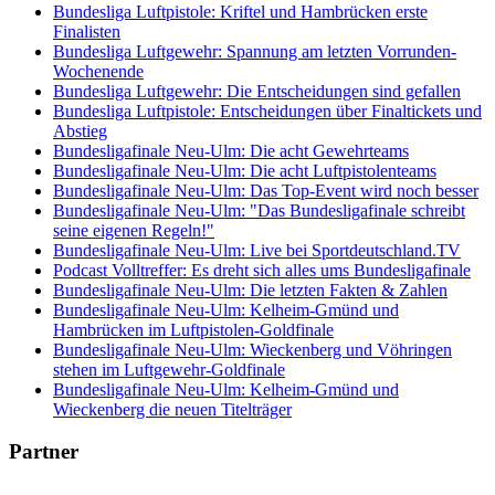
Bundesliga Luftpistole: Kriftel und Hambrücken erste
Finalisten
Bundesliga Luftgewehr: Spannung am letzten Vorrunden-
Wochenende
Bundesliga Luftgewehr: Die Entscheidungen sind gefallen
Bundesliga Luftpistole: Entscheidungen über Finaltickets und
Abstieg
Bundesligafinale Neu-Ulm: Die acht Gewehrteams
Bundesligafinale Neu-Ulm: Die acht Luftpistolenteams
Bundesligafinale Neu-Ulm: Das Top-Event wird noch besser
Bundesligafinale Neu-Ulm: "Das Bundesligafinale schreibt
seine eigenen Regeln!"
Bundesligafinale Neu-Ulm: Live bei Sportdeutschland.TV
Podcast Volltreffer: Es dreht sich alles ums Bundesligafinale
Bundesligafinale Neu-Ulm: Die letzten Fakten & Zahlen
Bundesligafinale Neu-Ulm: Kelheim-Gmünd und
Hambrücken im Luftpistolen-Goldfinale
Bundesligafinale Neu-Ulm: Wieckenberg und Vöhringen
stehen im Luftgewehr-Goldfinale
Bundesligafinale Neu-Ulm: Kelheim-Gmünd und
Wieckenberg die neuen Titelträger
Partner