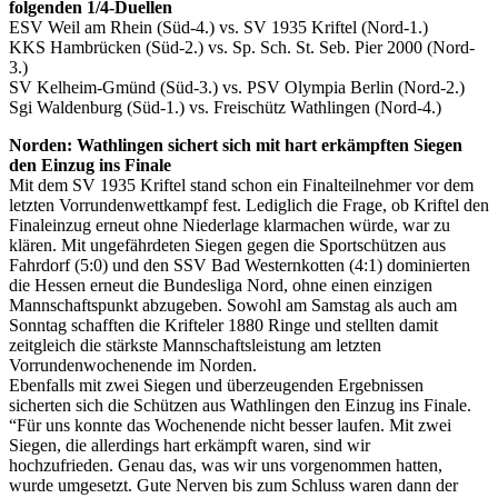
folgenden 1/4-Duellen
ESV Weil am Rhein (Süd-4.) vs. SV 1935 Kriftel (Nord-1.)
KKS Hambrücken (Süd-2.) vs. Sp. Sch. St. Seb. Pier 2000 (Nord-
3.)
SV Kelheim-Gmünd (Süd-3.) vs. PSV Olympia Berlin (Nord-2.)
Sgi Waldenburg (Süd-1.) vs. Freischütz Wathlingen (Nord-4.)
Norden: Wathlingen sichert sich mit hart erkämpften Siegen
den Einzug ins Finale
Mit dem SV 1935 Kriftel stand schon ein Finalteilnehmer vor dem
letzten Vorrundenwettkampf fest. Lediglich die Frage, ob Kriftel den
Finaleinzug erneut ohne Niederlage klarmachen würde, war zu
klären. Mit ungefährdeten Siegen gegen die Sportschützen aus
Fahrdorf (5:0) und den SSV Bad Westernkotten (4:1) dominierten
die Hessen erneut die Bundesliga Nord, ohne einen einzigen
Mannschaftspunkt abzugeben. Sowohl am Samstag als auch am
Sonntag schafften die Krifteler 1880 Ringe und stellten damit
zeitgleich die stärkste Mannschaftsleistung am letzten
Vorrundenwochenende im Norden.
Ebenfalls mit zwei Siegen und überzeugenden Ergebnissen
sicherten sich die Schützen aus Wathlingen den Einzug ins Finale.
“Für uns konnte das Wochenende nicht besser laufen. Mit zwei
Siegen, die allerdings hart erkämpft waren, sind wir
hochzufrieden. Genau das, was wir uns vorgenommen hatten,
wurde umgesetzt. Gute Nerven bis zum Schluss waren dann der