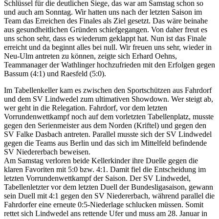
Schlüssel für die deutlichen Siege, das war am Samstag schon so
und auch am Sonntag. Wir hatten uns nach der letzten Saison im
Team das Erreichen des Finales als Ziel gesetzt. Das wäre beinahe
aus gesundheitlichen Gründen schiefgegangen. Von daher freut es
uns schon sehr, dass es wiederum geklappt hat. Nun ist das Finale
erreicht und da beginnt alles bei null. Wir freuen uns sehr, wieder in
Neu-Ulm antreten zu können, zeigte sich Erhard Oehns,
Teammanager der Wathlinger hochzufrieden mit den Erfolgen gegen
Bassum (4:1) und Raesfeld (5:0).
Im Tabellenkeller kam es zwischen den Sportschützen aus Fahrdorf
und dem SV Lindwedel zum ultimativen Showdown. Wer steigt ab,
wer geht in die Relegation. Fahrdorf, vor dem letzten
Vorrundenwettkampf noch auf dem vorletzten Tabellenplatz, musste
gegen den Serienmeister aus dem Norden (Kriftel) und gegen den
SV Falke Dasbach antreten. Parallel musste sich der SV Lindwedel
gegen die Teams aus Berlin und das sich im Mittelfeld befindende
SV Niedererbach beweisen.
Am Samstag verloren beide Kellerkinder ihre Duelle gegen die
klaren Favoriten mit 5:0 bzw. 4:1. Damit fiel die Entscheidung im
letzten Vorrundenwettkampf der Saison. Der SV Lindwedel,
Tabellenletzter vor dem letzten Duell der Bundesligasaison, gewann
sein Duell mit 4:1 gegen den SV Niedererbach, während parallel die
Fahrdorfer eine erneute 0:5-Niederlage schlucken müssen. Somit
rettet sich Lindwedel ans rettende Ufer und muss am 28. Januar in