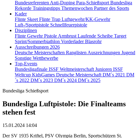
Bundesreferenten
Anti-Doping
Para-Schießsport
Bundesliga
Rekorde
Trainingstipps
Themenwochen
Partner des Sports
Kader
Flinte Skeet
Flinte Trap
Luftgewehr/KK-Gewehr
Luft-/Sportpistole
Schnellfeuerpistole
Disziplinen
Flinte
Gewehr
Pistole
Armbrust
Laufende Scheibe
Target
Sprint/Sommerbiathlon
Vorderlader
Blasrohr
Ausschreibungen 2026
Deutsche Meisterschaften
Ranglisten
Auszeichnungen
Jugend
Sonstige Wettbewerbe
Top-Events
Bundesligafinale
ISSF Weltmeisterschaft Junioren
ISSF
Weltcup
KidsGames
Deutsche Meisterschaft
DM´s 2021
DM
´s 2022
DM´s 2023
DM´s 2024
DM´s 2025
Bundesliga Schießsport
Bundesliga Luftpistole: Die Finalteams
stehen fest
15.01.2024 14:04
Der SV 1935 Kriftel, PSV Olympia Berlin, Sportschützen St.