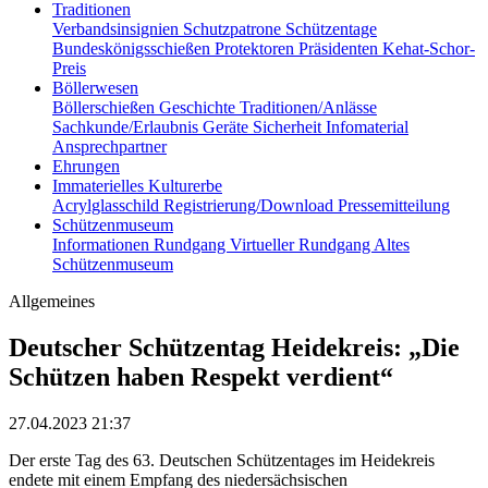
Traditionen
Verbandsinsignien
Schutzpatrone
Schützentage
Bundeskönigsschießen
Protektoren
Präsidenten
Kehat-Schor-
Preis
Böllerwesen
Böllerschießen
Geschichte
Traditionen/Anlässe
Sachkunde/Erlaubnis
Geräte
Sicherheit
Infomaterial
Ansprechpartner
Ehrungen
Immaterielles Kulturerbe
Acrylglasschild
Registrierung/Download
Pressemitteilung
Schützenmuseum
Informationen
Rundgang
Virtueller Rundgang
Altes
Schützenmuseum
Allgemeines
Deutscher Schützentag Heidekreis: „Die
Schützen haben Respekt verdient“
27.04.2023 21:37
Der erste Tag des 63. Deutschen Schützentages im Heidekreis
endete mit einem Empfang des niedersächsischen