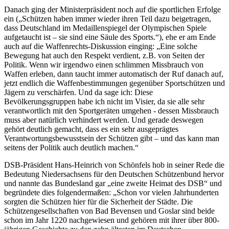
Danach ging der Ministerpräsident noch auf die sportlichen Erfolge
ein („Schützen haben immer wieder ihren Teil dazu beigetragen,
dass Deutschland im Medaillenspiegel der Olympischen Spiele
aufgetaucht ist – sie sind eine Säule des Sports.“), ehe er am Ende
auch auf die Waffenrechts-Diskussion einging: „Eine solche
Bewegung hat auch den Respekt verdient, z.B. von Seiten der
Politik. Wenn wir irgendwo einen schlimmen Missbrauch von
Waffen erleben, dann taucht immer automatisch der Ruf danach auf,
jetzt endlich die Waffenbestimmungen gegenüber Sportschützen und
Jägern zu verschärfen. Und da sage ich: Diese
Bevölkerungsgruppen habe ich nicht im Visier, da sie alle sehr
verantwortlich mit den Sportgeräten umgehen - dessen Missbrauch
muss aber natürlich verhindert werden. Und gerade deswegen
gehört deutlich gemacht, dass es ein sehr ausgeprägtes
Verantwortungsbewusstsein der Schützen gibt – und das kann man
seitens der Politik auch deutlich machen.“
DSB-Präsident Hans-Heinrich von Schönfels hob in seiner Rede die
Bedeutung Niedersachsens für den Deutschen Schützenbund hervor
und nannte das Bundesland gar „eine zweite Heimat des DSB“ und
begründete dies folgendermaßen: „Schon vor vielen Jahrhunderten
sorgten die Schützen hier für die Sicherheit der Städte. Die
Schützengesellschaften von Bad Bevensen und Goslar sind beide
schon im Jahr 1220 nachgewiesen und gehören mit ihrer über 800-