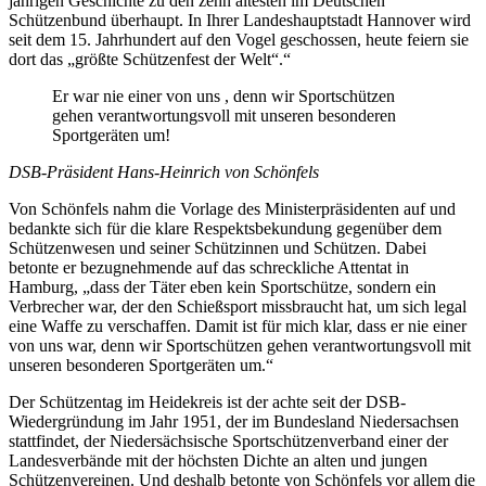
jährigen Geschichte zu den zehn ältesten im Deutschen
Schützenbund überhaupt. In Ihrer Landeshauptstadt Hannover wird
seit dem 15. Jahrhundert auf den Vogel geschossen, heute feiern sie
dort das „größte Schützenfest der Welt“.“
Er war nie einer von uns , denn wir Sportschützen
gehen verantwortungsvoll mit unseren besonderen
Sportgeräten um!
DSB-Präsident Hans-Heinrich von Schönfels
Von Schönfels nahm die Vorlage des Ministerpräsidenten auf und
bedankte sich für die klare Respektsbekundung gegenüber dem
Schützenwesen und seiner Schützinnen und Schützen. Dabei
betonte er bezugnehmende auf das schreckliche Attentat in
Hamburg, „dass der Täter eben kein Sportschütze, sondern ein
Verbrecher war, der den Schießsport missbraucht hat, um sich legal
eine Waffe zu verschaffen. Damit ist für mich klar, dass er nie einer
von uns war, denn wir Sportschützen gehen verantwortungsvoll mit
unseren besonderen Sportgeräten um.“
Der Schützentag im Heidekreis ist der achte seit der DSB-
Wiedergründung im Jahr 1951, der im Bundesland Niedersachsen
stattfindet, der Niedersächsische Sportschützenverband einer der
Landesverbände mit der höchsten Dichte an alten und jungen
Schützenvereinen. Und deshalb betonte von Schönfels vor allem die