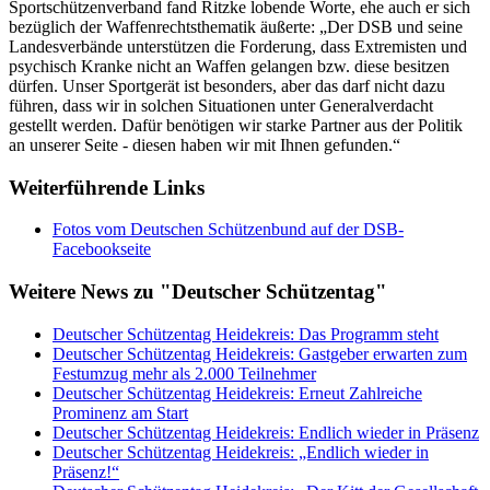
Sportschützenverband fand Ritzke lobende Worte, ehe auch er sich
bezüglich der Waffenrechtsthematik äußerte: „Der DSB und seine
Landesverbände unterstützen die Forderung, dass Extremisten und
psychisch Kranke nicht an Waffen gelangen bzw. diese besitzen
dürfen. Unser Sportgerät ist besonders, aber das darf nicht dazu
führen, dass wir in solchen Situationen unter Generalverdacht
gestellt werden. Dafür benötigen wir starke Partner aus der Politik
an unserer Seite - diesen haben wir mit Ihnen gefunden.“
Weiterführende Links
Fotos vom Deutschen Schützenbund auf der DSB-
Facebookseite
Weitere News zu "Deutscher Schützentag"
Deutscher Schützentag Heidekreis: Das Programm steht
Deutscher Schützentag Heidekreis: Gastgeber erwarten zum
Festumzug mehr als 2.000 Teilnehmer
Deutscher Schützentag Heidekreis: Erneut Zahlreiche
Prominenz am Start
Deutscher Schützentag Heidekreis: Endlich wieder in Präsenz
Deutscher Schützentag Heidekreis: „Endlich wieder in
Präsenz!“