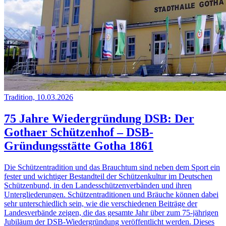
Tradition, 10.03.2026
75 Jahre Wiedergründung DSB: Der
Gothaer Schützenhof – DSB-
Gründungsstätte Gotha 1861
Die Schützentradition und das Brauchtum sind neben dem Sport ein
fester und wichtiger Bestandteil der Schützenkultur im Deutschen
Schützenbund, in den Landesschützenverbänden und ihren
Untergliederungen. Schützentraditionen und Bräuche können dabei
sehr unterschiedlich sein, wie die verschiedenen Beiträge der
Landesverbände zeigen, die das gesamte Jahr über zum 75-jährigen
Jubiläum der DSB-Wiedergründung veröffentlicht werden. Dieses