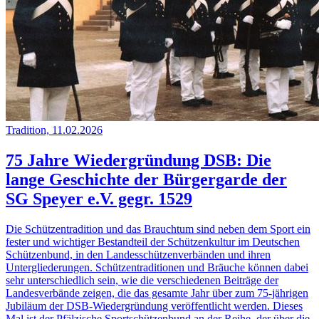
Tradition, 11.02.2026
75 Jahre Wiedergründung DSB: Die
lange Geschichte der Bürgergarde der
SG Speyer e.V. gegr. 1529
Die Schützentradition und das Brauchtum sind neben dem Sport ein
fester und wichtiger Bestandteil der Schützenkultur im Deutschen
Schützenbund, in den Landesschützenverbänden und ihren
Untergliederungen. Schützentraditionen und Bräuche können dabei
sehr unterschiedlich sein, wie die verschiedenen Beiträge der
Landesverbände zeigen, die das gesamte Jahr über zum 75-jährigen
Jubiläum der DSB-Wiedergründung veröffentlicht werden. Dieses
Mal ist der Pfälzische Sportschützenbund an der Reihe, der über die