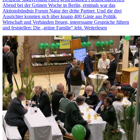
Abend bei der Grünen Woche in Berlin, erstmals war das
Aktionsbündnis Forum Natur der dritte Partner. Und die drei
Ausrichter konnten sich über knapp 400 Gäste aus Politik,
Wirtschaft und Verbänden freuen, interessante Gespräche führen
und feststellen: Die „grüne Familie“ lebt.
Weiterlesen