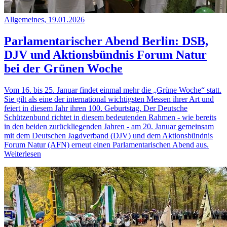
Allgemeines, 19.01.2026
Parlamentarischer Abend Berlin: DSB,
DJV und Aktionsbündnis Forum Natur
bei der Grünen Woche
Vom 16. bis 25. Januar findet einmal mehr die „Grüne Woche“ statt.
Sie gilt als eine der international wichtigsten Messen ihrer Art und
feiert in diesem Jahr ihren 100. Geburtstag. Der Deutsche
Schützenbund richtet in diesem bedeutenden Rahmen - wie bereits
in den beiden zurückliegenden Jahren - am 20. Januar gemeinsam
mit dem Deutschen Jagdverband (DJV) und dem Aktionsbündnis
Forum Natur (AFN) erneut einen Parlamentarischen Abend aus.
Weiterlesen