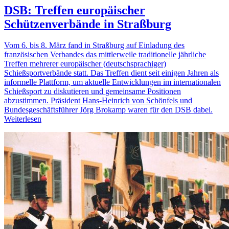
DSB: Treffen europäischer
Schützenverbände in Straßburg
Vom 6. bis 8. März fand in Straßburg auf Einladung des
französischen Verbandes das mittlerweile traditionelle jährliche
Treffen mehrerer europäischer (deutschsprachiger)
Schießsportverbände statt. Das Treffen dient seit einigen Jahren als
informelle Plattform, um aktuelle Entwicklungen im internationalen
Schießsport zu diskutieren und gemeinsame Positionen
abzustimmen. Präsident Hans-Heinrich von Schönfels und
Bundesgeschäftsführer Jörg Brokamp waren für den DSB dabei.
Weiterlesen