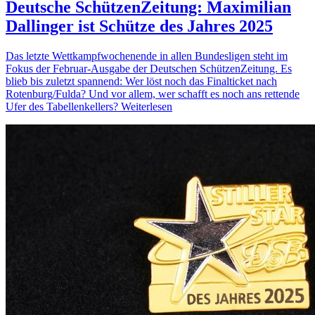
Deutsche SchützenZeitung: Maximilian
Dallinger ist Schütze des Jahres 2025
Das letzte Wettkampfwochenende in allen Bundesligen steht im
Fokus der Februar-Ausgabe der Deutschen SchützenZeitung. Es
blieb bis zuletzt spannend: Wer löst noch das Finalticket nach
Rotenburg/Fulda? Und vor allem, wer schafft es noch ans rettende
Ufer des Tabellenkellers?
Weiterlesen