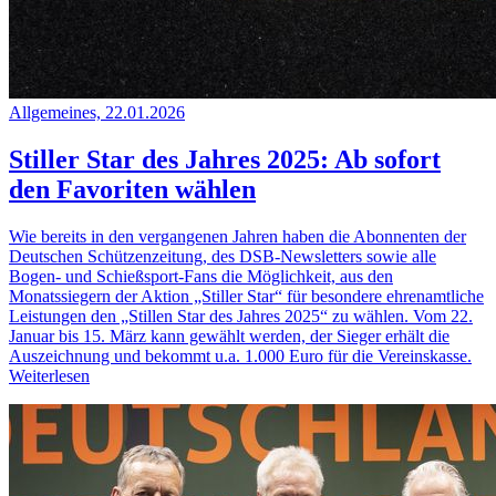
Allgemeines, 22.01.2026
Stiller Star des Jahres 2025: Ab sofort
den Favoriten wählen
Wie bereits in den vergangenen Jahren haben die Abonnenten der
Deutschen Schützenzeitung, des DSB-Newsletters sowie alle
Bogen- und Schießsport-Fans die Möglichkeit, aus den
Monatssiegern der Aktion „Stiller Star“ für besondere ehrenamtliche
Leistungen den „Stillen Star des Jahres 2025“ zu wählen. Vom 22.
Januar bis 15. März kann gewählt werden, der Sieger erhält die
Auszeichnung und bekommt u.a. 1.000 Euro für die Vereinskasse.
Weiterlesen