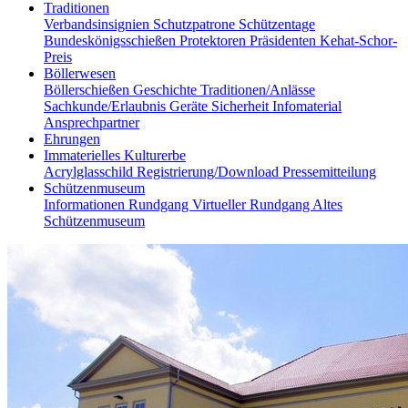
Traditionen
Verbandsinsignien
Schutzpatrone
Schützentage
Bundeskönigsschießen
Protektoren
Präsidenten
Kehat-Schor-
Preis
Böllerwesen
Böllerschießen
Geschichte
Traditionen/Anlässe
Sachkunde/Erlaubnis
Geräte
Sicherheit
Infomaterial
Ansprechpartner
Ehrungen
Immaterielles Kulturerbe
Acrylglasschild
Registrierung/Download
Pressemitteilung
Schützenmuseum
Informationen
Rundgang
Virtueller Rundgang
Altes
Schützenmuseum