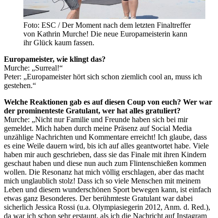
Foto: ESC / Der Moment nach dem letzten Finaltreffer
von Kathrin Murche! Die neue Europameisterin kann
ihr Glück kaum fassen.
Europameister, wie klingt das?
Murche: „Surreal!“
Peter: „Europameister hört sich schon ziemlich cool an, muss ich
gestehen.“
Welche Reaktionen gab es auf diesen Coup von euch? Wer war
der prominenteste Gratulant, wer hat alles gratuliert?
Murche: „Nicht nur Familie und Freunde haben sich bei mir
gemeldet. Mich haben durch meine Präsenz auf Social Media
unzählige Nachrichten und Kommentare erreicht! Ich glaube, dass
es eine Weile dauern wird, bis ich auf alles geantwortet habe. Viele
haben mir auch geschrieben, dass sie das Finale mit ihren Kindern
geschaut haben und diese nun auch zum Flintenschießen kommen
wollen. Die Resonanz hat mich völlig erschlagen, aber das macht
mich unglaublich stolz! Dass ich so viele Menschen mit meinem
Leben und diesem wunderschönen Sport bewegen kann, ist einfach
etwas ganz Besonderes. Der berühmteste Gratulant war dabei
sicherlich Jessica Rossi (u.a. Olympiasiegerin 2012, Anm. d. Red.),
da war ich schon sehr erstaunt, als ich die Nachricht auf Instagram