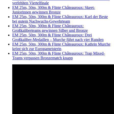
verfehlten Viertelfinale
EM 25m, 50m, 300m & Flinte Châteauroux: Skeet-
Juniorinnen gewinnen Bronze
EM 25m, 50m, 300m & Flinte Châteauroux: Karl der Beste
bei gutem Nachwuchs-Gewehrteam
EM 25m, 50m, 300m & Flinte Châteauroux:
Großkaliberteams gewinnen Silber und Bronze
EM 25m, 50m, 300m & Flinte Châteauroux: Drei
Großkaliber-Medaillen – Murche führt nach vier Runden
EM 25m, 50m, 300m & Flinte Châteauroux: Kathrin Murche
krönt sich zur Europameisterin
EM 25m, 50m, 300m & Flinte Châteauroux: Trap Mixed-
Teams verpassen Bronzematch knapp