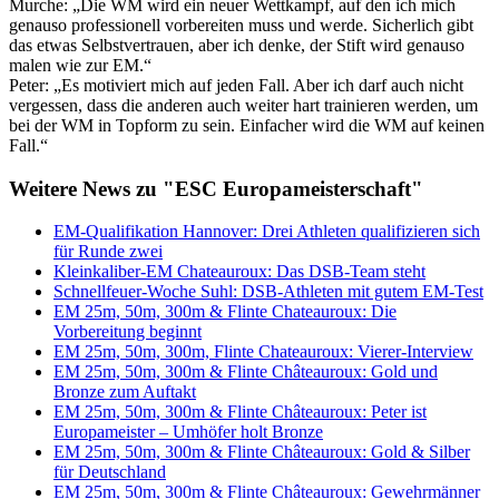
Murche: „Die WM wird ein neuer Wettkampf, auf den ich mich
genauso professionell vorbereiten muss und werde. Sicherlich gibt
das etwas Selbstvertrauen, aber ich denke, der Stift wird genauso
malen wie zur EM.“
Peter: „Es motiviert mich auf jeden Fall. Aber ich darf auch nicht
vergessen, dass die anderen auch weiter hart trainieren werden, um
bei der WM in Topform zu sein. Einfacher wird die WM auf keinen
Fall.“
Weitere News zu "ESC Europameisterschaft"
EM-Qualifikation Hannover: Drei Athleten qualifizieren sich
für Runde zwei
Kleinkaliber-EM Chateauroux: Das DSB-Team steht
Schnellfeuer-Woche Suhl: DSB-Athleten mit gutem EM-Test
EM 25m, 50m, 300m & Flinte Chateauroux: Die
Vorbereitung beginnt
EM 25m, 50m, 300m, Flinte Chateauroux: Vierer-Interview
EM 25m, 50m, 300m & Flinte Châteauroux: Gold und
Bronze zum Auftakt
EM 25m, 50m, 300m & Flinte Châteauroux: Peter ist
Europameister – Umhöfer holt Bronze
EM 25m, 50m, 300m & Flinte Châteauroux: Gold & Silber
für Deutschland
EM 25m, 50m, 300m & Flinte Châteauroux: Gewehrmänner