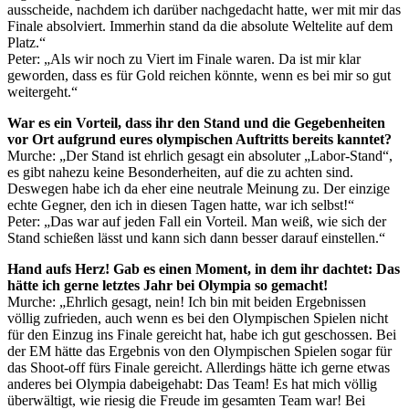
ausscheide, nachdem ich darüber nachgedacht hatte, wer mit mir das
Finale absolviert. Immerhin stand da die absolute Weltelite auf dem
Platz.“
Peter: „Als wir noch zu Viert im Finale waren. Da ist mir klar
geworden, dass es für Gold reichen könnte, wenn es bei mir so gut
weitergeht.“
War es ein Vorteil, dass ihr den Stand und die Gegebenheiten
vor Ort aufgrund eures olympischen Auftritts bereits kanntet?
Murche: „Der Stand ist ehrlich gesagt ein absoluter „Labor-Stand“,
es gibt nahezu keine Besonderheiten, auf die zu achten sind.
Deswegen habe ich da eher eine neutrale Meinung zu. Der einzige
echte Gegner, den ich in diesen Tagen hatte, war ich selbst!“
Peter: „Das war auf jeden Fall ein Vorteil. Man weiß, wie sich der
Stand schießen lässt und kann sich dann besser darauf einstellen.“
Hand aufs Herz! Gab es einen Moment, in dem ihr dachtet: Das
hätte ich gerne letztes Jahr bei Olympia so gemacht!
Murche: „Ehrlich gesagt, nein! Ich bin mit beiden Ergebnissen
völlig zufrieden, auch wenn es bei den Olympischen Spielen nicht
für den Einzug ins Finale gereicht hat, habe ich gut geschossen. Bei
der EM hätte das Ergebnis von den Olympischen Spielen sogar für
das Shoot-off fürs Finale gereicht. Allerdings hätte ich gerne etwas
anderes bei Olympia dabeigehabt: Das Team! Es hat mich völlig
überwältigt, wie riesig die Freude im gesamten Team war! Bei