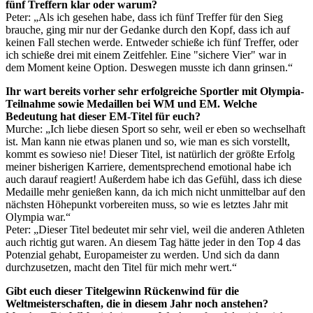
fünf Treffern klar oder warum?
Peter: „Als ich gesehen habe, dass ich fünf Treffer für den Sieg
brauche, ging mir nur der Gedanke durch den Kopf, dass ich auf
keinen Fall stechen werde. Entweder schieße ich fünf Treffer, oder
ich schieße drei mit einem Zeitfehler. Eine "sichere Vier" war in
dem Moment keine Option. Deswegen musste ich dann grinsen.“
Ihr wart bereits vorher sehr erfolgreiche Sportler mit Olympia-
Teilnahme sowie Medaillen bei WM und EM. Welche
Bedeutung hat dieser EM-Titel für euch?
Murche: „Ich liebe diesen Sport so sehr, weil er eben so wechselhaft
ist. Man kann nie etwas planen und so, wie man es sich vorstellt,
kommt es sowieso nie! Dieser Titel, ist natürlich der größte Erfolg
meiner bisherigen Karriere, dementsprechend emotional habe ich
auch darauf reagiert! Außerdem habe ich das Gefühl, dass ich diese
Medaille mehr genießen kann, da ich mich nicht unmittelbar auf den
nächsten Höhepunkt vorbereiten muss, so wie es letztes Jahr mit
Olympia war.“
Peter: „Dieser Titel bedeutet mir sehr viel, weil die anderen Athleten
auch richtig gut waren. An diesem Tag hätte jeder in den Top 4 das
Potenzial gehabt, Europameister zu werden. Und sich da dann
durchzusetzen, macht den Titel für mich mehr wert.“
Gibt euch dieser Titelgewinn Rückenwind für die
Weltmeisterschaften, die in diesem Jahr noch anstehen?