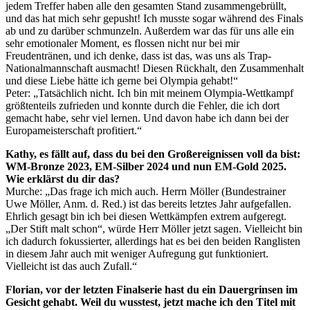
jedem Treffer haben alle den gesamten Stand zusammengebrüllt,
und das hat mich sehr gepusht! Ich musste sogar während des Finals
ab und zu darüber schmunzeln. Außerdem war das für uns alle ein
sehr emotionaler Moment, es flossen nicht nur bei mir
Freudentränen, und ich denke, dass ist das, was uns als Trap-
Nationalmannschaft ausmacht! Diesen Rückhalt, den Zusammenhalt
und diese Liebe hätte ich gerne bei Olympia gehabt!“
Peter: „Tatsächlich nicht. Ich bin mit meinem Olympia-Wettkampf
größtenteils zufrieden und konnte durch die Fehler, die ich dort
gemacht habe, sehr viel lernen. Und davon habe ich dann bei der
Europameisterschaft profitiert.“
Kathy, es fällt auf, dass du bei den Großereignissen voll da bist:
WM-Bronze 2023, EM-Silber 2024 und nun EM-Gold 2025.
Wie erklärst du dir das?
Murche: „Das frage ich mich auch. Herrn Möller (Bundestrainer
Uwe Möller, Anm. d. Red.) ist das bereits letztes Jahr aufgefallen.
Ehrlich gesagt bin ich bei diesen Wettkämpfen extrem aufgeregt.
„Der Stift malt schon“, würde Herr Möller jetzt sagen. Vielleicht bin
ich dadurch fokussierter, allerdings hat es bei den beiden Ranglisten
in diesem Jahr auch mit weniger Aufregung gut funktioniert.
Vielleicht ist das auch Zufall.“
Florian, vor der letzten Finalserie hast du ein Dauergrinsen im
Gesicht gehabt. Weil du wusstest, jetzt mache ich den Titel mit