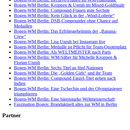
Bogen-WM Berlin: Kroppen & Unruh im Mixed-Goldfinale
Bogen-WM Berlin: Compound-Frauen gute Sechste
Bogen-WM Berlin: Kein Glück in der „Wind-Lotterie“
Bogen-WM Berlin: DSB-Compounder ohne Chance auf
Medaillen
Bogen-WM Berlin: Das Erfolgsgeheimnis der „Banana-
Crew“
Bogen-WM Berlin: Lisa Unruh bei Instagram live
Bogen-WM Berlin: Medaille ist Pflicht für Team-Quotenplatz
Bogen-WM Berlin: Als WELTMEISTER nach Paris
Bogen-WM Berlin: WM-Silber für Michelle Kroppen &
Florian Unruh
Bogen-WM Berlin: Sechs Titel an fünf Nationen
Bogen-WM Berlin: Die „Golden Girls“ und ihr Team
Bogen-WM Berlin: Compound Einzel-Titel gehen nach
Indien
Bogen-WM Berlin: Eine Tschechin und der Olympiasieger
triumphieren
Bogen-WM Berlin: Eine bärenstarke Weltmeisterschaft
Faszination Bogen: Brandaktuell alles zur WM in Berlin
Partner