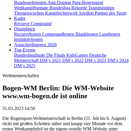
Bundesreferenten
Anti-Doping
Para-Bogensport
Wettkampfformate
Bundesliga
Rekorde
Trainingstipps
Themenwochen
Kampfrichterwelt
Apollon
Partner des Sport
Kader
Recurve
Compound
Disziplinen
Recurvebogen
Compoundbogen
Blankbogen
Langbogen
Instinktivbogen
Ausschreibungen 2026
Top-Events
Bundesligafinale
Die Finals
KidsGames
Deutsche
Meisterschaft
DM´s 2021
DM´s 2022
DM´s 2023
DM´s 2024
DM´s 2025
Weltmeisterschaften
Bogen-WM Berlin: Die WM-Website
www.wm-bogen.de ist online
31.03.2023 14:50
Die Bogensport-Weltmeisterschaft in Berlin (31. Juli bis 6. August)
rückt mit großen Schritten näher und knapp vier Monate vor dem
ersten Wettkampfpfeil ist die eigens erstelle WM-Website unter