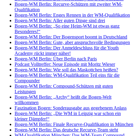
Bogen-WM Berlin: Recurve-Schützen mit zweiter WM-
Qualifikation
Bogen-WM Berlin: Enges Rennen in der WM-Qualifikation
Bogen-WM Berlin: Aller guten Dinge sind drei
Bogen-WM Berlin: „So eine Heim-WM ist etwas ganz
Besonderes!“
Bogen-WM Berlin: Der Bogensport boomt in Deutschland
Bogen-WM Berlin: Gute, aber anspruchsvolle Bedingungen
Bogen-WM Berlin: Der Anmeldeschluss für die Youth
Academy rückt immer näher!
Bogen-WM Berlin: Über Berlin nach Paris
Podcast Volltreffer: Neue Episode mit Moritz Wieser
Bogen-WM Berlin: Wie soll das Maskottchen heißen?
Bogen-WM Berlin: WM-Qualifikation Teil eins für die
Compounder
Bogen-WM Berlin: Compound-Schützen mit guten
Leistungen
Bogen-WM Berlin: „Archy“ heißt die Bogen-Welt
willkommen
Faszination Bogen: Sonderausgabe aus gegebenem Anlass
Bogen-WM Berlin: „Die WM in Leipzig war schon ein
kleiner Dämpfer!“
Bogen-WM Berlin: Finale Recurve-Qualifikation in München
Bogen-WM Berlin: Das deutsche Recurve-Team steht
WM-Qualifikation München: Das WM-Team Compound