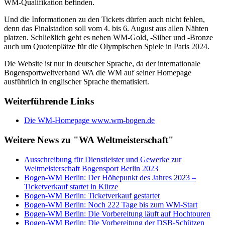
WM-Qualifikation befinden.
Und die Informationen zu den Tickets dürfen auch nicht fehlen,
denn das Finalstadion soll vom 4. bis 6. August aus allen Nähten
platzen. Schließlich geht es neben WM-Gold, -Silber und -Bronze
auch um Quotenplätze für die Olympischen Spiele in Paris 2024.
Die Website ist nur in deutscher Sprache, da der internationale
Bogensportweltverband WA die WM auf seiner Homepage
ausführlich in englischer Sprache thematisiert.
Weiterführende Links
Die WM-Homepage www.wm-bogen.de
Weitere News zu "WA Weltmeisterschaft"
Ausschreibung für Dienstleister und Gewerke zur
Weltmeisterschaft Bogensport Berlin 2023
Bogen-WM Berlin: Der Höhepunkt des Jahres 2023 –
Ticketverkauf startet in Kürze
Bogen-WM Berlin: Ticketverkauf gestartet
Bogen-WM Berlin: Noch 222 Tage bis zum WM-Start
Bogen-WM Berlin: Die Vorbereitung läuft auf Hochtouren
Bogen-WM Berlin: Die Vorbereitung der DSB-Schützen