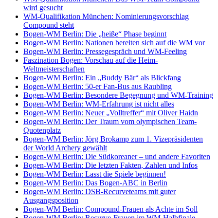
wird gesucht
WM-Qualifikation München: Nominierungsvorschlag
Compound steht
Bogen-WM Berlin: Die „heiße“ Phase beginnt
Bogen-WM Berlin: Nationen bereiten sich auf die WM vor
Bogen-WM Berlin: Pressegespräch und WM-Feeling
Faszination Bogen: Vorschau auf die Heim-
Weltmeisterschaften
Bogen-WM Berlin: Ein „Buddy Bär“ als Blickfang
Bogen-WM Berlin: 50-er Fan-Bus aus Raubling
Bogen-WM Berlin: Besondere Begegnung und WM-Training
Bogen-WM Berlin: WM-Erfahrung ist nicht alles
Bogen-WM Berlin: Neuer „Volltreffer“ mit Oliver Haidn
Bogen-WM Berlin: Der Traum vom olympischen Team-
Quotenplatz
Bogen-WM Berlin: Jörg Brokamp zum 1. Vizepräsidenten
der World Archery gewählt
Bogen-WM Berlin: Die Südkoreaner – und andere Favoriten
Bogen-WM Berlin: Die letzten Fakten, Zahlen und Infos
Bogen-WM Berlin: Lasst die Spiele beginnen!
Bogen-WM Berlin: Das Bogen-ABC in Berlin
Bogen-WM Berlin: DSB-Recurveteams mit guter
Ausgangsposition
Bogen-WM Berlin: Compound-Frauen als Achte im Soll
Bogen-WM Berlin: Recurve-Frauen im WM-Halbfinale