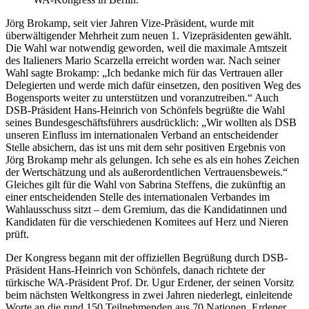
Jörg Brokamp, seit vier Jahren Vize-Präsident, wurde mit
überwältigender Mehrheit zum neuen 1. Vizepräsidenten gewählt.
Die Wahl war notwendig geworden, weil die maximale Amtszeit
des Italieners Mario Scarzella erreicht worden war. Nach seiner
Wahl sagte Brokamp: „Ich bedanke mich für das Vertrauen aller
Delegierten und werde mich dafür einsetzen, den positiven Weg des
Bogensports weiter zu unterstützen und voranzutreiben.“ Auch
DSB-Präsident Hans-Heinrich von Schönfels begrüßte die Wahl
seines Bundesgeschäftsführers ausdrücklich: „Wir wollten als DSB
unseren Einfluss im internationalen Verband an entscheidender
Stelle absichern, das ist uns mit dem sehr positiven Ergebnis von
Jörg Brokamp mehr als gelungen. Ich sehe es als ein hohes Zeichen
der Wertschätzung und als außerordentlichen Vertrauensbeweis.“
Gleiches gilt für die Wahl von Sabrina Steffens, die zukünftig an
einer entscheidenden Stelle des internationalen Verbandes im
Wahlausschuss sitzt – dem Gremium, das die Kandidatinnen und
Kandidaten für die verschiedenen Komitees auf Herz und Nieren
prüft.
Der Kongress begann mit der offiziellen Begrüßung durch DSB-
Präsident Hans-Heinrich von Schönfels, danach richtete der
türkische WA-Präsident Prof. Dr. Ugur Erdener, der seinen Vorsitz
beim nächsten Weltkongress in zwei Jahren niederlegt, einleitende
Worte an die rund 150 Teilnehmenden aus 70 Nationen. Erdener