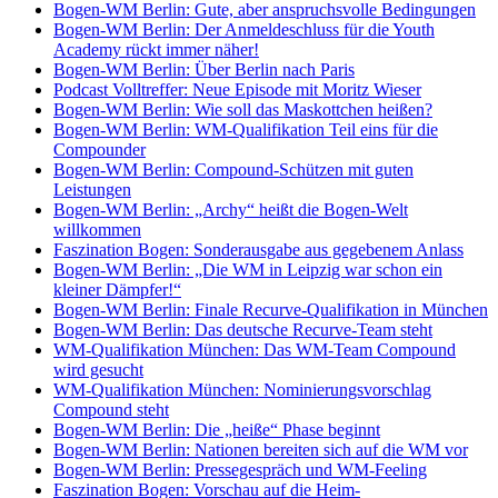
Bogen-WM Berlin: Gute, aber anspruchsvolle Bedingungen
Bogen-WM Berlin: Der Anmeldeschluss für die Youth
Academy rückt immer näher!
Bogen-WM Berlin: Über Berlin nach Paris
Podcast Volltreffer: Neue Episode mit Moritz Wieser
Bogen-WM Berlin: Wie soll das Maskottchen heißen?
Bogen-WM Berlin: WM-Qualifikation Teil eins für die
Compounder
Bogen-WM Berlin: Compound-Schützen mit guten
Leistungen
Bogen-WM Berlin: „Archy“ heißt die Bogen-Welt
willkommen
Faszination Bogen: Sonderausgabe aus gegebenem Anlass
Bogen-WM Berlin: „Die WM in Leipzig war schon ein
kleiner Dämpfer!“
Bogen-WM Berlin: Finale Recurve-Qualifikation in München
Bogen-WM Berlin: Das deutsche Recurve-Team steht
WM-Qualifikation München: Das WM-Team Compound
wird gesucht
WM-Qualifikation München: Nominierungsvorschlag
Compound steht
Bogen-WM Berlin: Die „heiße“ Phase beginnt
Bogen-WM Berlin: Nationen bereiten sich auf die WM vor
Bogen-WM Berlin: Pressegespräch und WM-Feeling
Faszination Bogen: Vorschau auf die Heim-