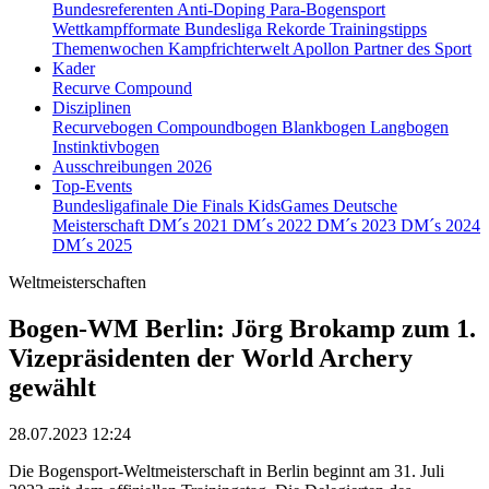
Bundesreferenten
Anti-Doping
Para-Bogensport
Wettkampfformate
Bundesliga
Rekorde
Trainingstipps
Themenwochen
Kampfrichterwelt
Apollon
Partner des Sport
Kader
Recurve
Compound
Disziplinen
Recurvebogen
Compoundbogen
Blankbogen
Langbogen
Instinktivbogen
Ausschreibungen 2026
Top-Events
Bundesligafinale
Die Finals
KidsGames
Deutsche
Meisterschaft
DM´s 2021
DM´s 2022
DM´s 2023
DM´s 2024
DM´s 2025
Weltmeisterschaften
Bogen-WM Berlin: Jörg Brokamp zum 1.
Vizepräsidenten der World Archery
gewählt
28.07.2023 12:24
Die Bogensport-Weltmeisterschaft in Berlin beginnt am 31. Juli