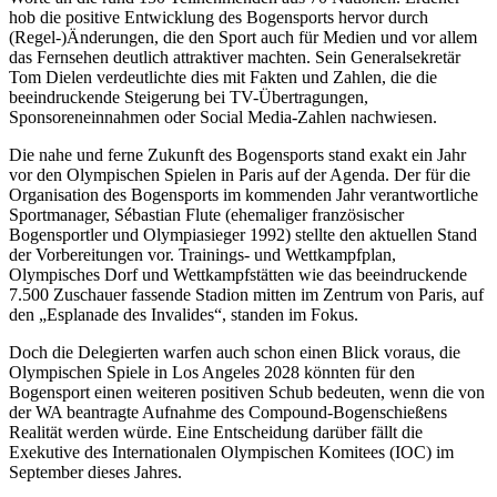
hob die positive Entwicklung des Bogensports hervor durch
(Regel-)Änderungen, die den Sport auch für Medien und vor allem
das Fernsehen deutlich attraktiver machten. Sein Generalsekretär
Tom Dielen verdeutlichte dies mit Fakten und Zahlen, die die
beeindruckende Steigerung bei TV-Übertragungen,
Sponsoreneinnahmen oder Social Media-Zahlen nachwiesen.
Die nahe und ferne Zukunft des Bogensports stand exakt ein Jahr
vor den Olympischen Spielen in Paris auf der Agenda. Der für die
Organisation des Bogensports im kommenden Jahr verantwortliche
Sportmanager, Sébastian Flute (ehemaliger französischer
Bogensportler und Olympiasieger 1992) stellte den aktuellen Stand
der Vorbereitungen vor. Trainings- und Wettkampfplan,
Olympisches Dorf und Wettkampfstätten wie das beeindruckende
7.500 Zuschauer fassende Stadion mitten im Zentrum von Paris, auf
den „Esplanade des Invalides“, standen im Fokus.
Doch die Delegierten warfen auch schon einen Blick voraus, die
Olympischen Spiele in Los Angeles 2028 könnten für den
Bogensport einen weiteren positiven Schub bedeuten, wenn die von
der WA beantragte Aufnahme des Compound-Bogenschießens
Realität werden würde. Eine Entscheidung darüber fällt die
Exekutive des Internationalen Olympischen Komitees (IOC) im
September dieses Jahres.