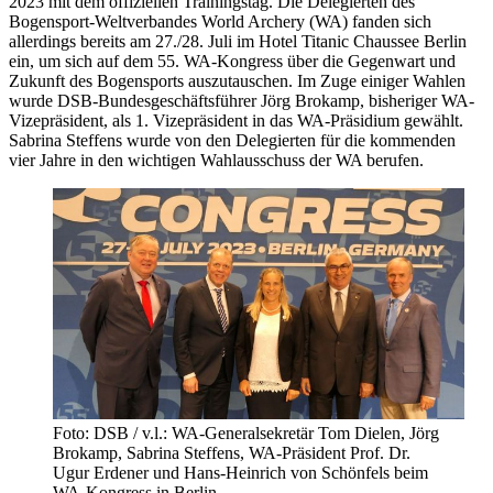
2023 mit dem offiziellen Trainingstag. Die Delegierten des
Bogensport-Weltverbandes World Archery (WA) fanden sich
allerdings bereits am 27./28. Juli im Hotel Titanic Chaussee Berlin
ein, um sich auf dem 55. WA-Kongress über die Gegenwart und
Zukunft des Bogensports auszutauschen. Im Zuge einiger Wahlen
wurde DSB-Bundesgeschäftsführer Jörg Brokamp, bisheriger WA-
Vizepräsident, als 1. Vizepräsident in das WA-Präsidium gewählt.
Sabrina Steffens wurde von den Delegierten für die kommenden
vier Jahre in den wichtigen Wahlausschuss der WA berufen.
Foto: DSB / v.l.: WA-Generalsekretär Tom Dielen, Jörg
Brokamp, Sabrina Steffens, WA-Präsident Prof. Dr.
Ugur Erdener und Hans-Heinrich von Schönfels beim
WA-Kongress in Berlin.