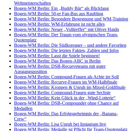
Weltmeisterschaften
Bogen-WM Berlin: Ein „Buddy Bär“ als Blickfang
Bogen-WM Berlin: 50-er Fan-Bus aus Raubling
Bogen-WM Berlin: Besondere Begegnung und WM-Training
Bogen-WM Berlin: WM-Erfahrung ist nicht alles
Bogen-WM Berlin: Neuer „Volltreffer“ mit Oliver Haidn
Bogen-WM Berlin: Der Traum vom olympischen Team-
Quotenplatz
Bogen-WM Berlin: Die Südkoreaner – und andere Favoriten
Bogen-WM Berlin: Die letzten Fakten, Zahlen und Infos
Bogen-WM Berlin: Lasst die Spiele beginnen!
Bogen-WM Berlin: Das Bogen-ABC in Berlin
Bogen-WM Berlin: DSB-Recurveteams mit guter
Ausgangsposition
Bogen-WM Berlin: Compound-Frauen als Achte im Soll
Bogen-WM Berlin: Recurve-Frauen im WM-Halbfinale
Bogen-WM Berlin: Kroppen & Unruh im Mixed-Goldfinale
Bogen-WM Berlin: Compound-Frauen gute Sechste
Bogen-WM Berlin: Kein Glück in der „Wind-Lotterie“
Bogen-WM Berlin: DSB-Compounder ohne Chance auf
Medaillen
Bogen-WM Berlin: Das Erfolgsgeheimnis der „Banana-
Crew“
Bogen-WM Berlin: Lisa Unruh bei Instagram live
Bogen-WM Berlin: Medaille ist Pflicht für Team-Quotenplatz