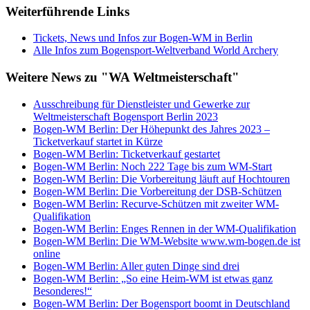
Weiterführende Links
Tickets, News und Infos zur Bogen-WM in Berlin
Alle Infos zum Bogensport-Weltverband World Archery
Weitere News zu "WA Weltmeisterschaft"
Ausschreibung für Dienstleister und Gewerke zur
Weltmeisterschaft Bogensport Berlin 2023
Bogen-WM Berlin: Der Höhepunkt des Jahres 2023 –
Ticketverkauf startet in Kürze
Bogen-WM Berlin: Ticketverkauf gestartet
Bogen-WM Berlin: Noch 222 Tage bis zum WM-Start
Bogen-WM Berlin: Die Vorbereitung läuft auf Hochtouren
Bogen-WM Berlin: Die Vorbereitung der DSB-Schützen
Bogen-WM Berlin: Recurve-Schützen mit zweiter WM-
Qualifikation
Bogen-WM Berlin: Enges Rennen in der WM-Qualifikation
Bogen-WM Berlin: Die WM-Website www.wm-bogen.de ist
online
Bogen-WM Berlin: Aller guten Dinge sind drei
Bogen-WM Berlin: „So eine Heim-WM ist etwas ganz
Besonderes!“
Bogen-WM Berlin: Der Bogensport boomt in Deutschland