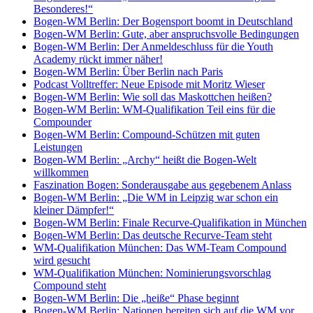
Besonderes!“
Bogen-WM Berlin: Der Bogensport boomt in Deutschland
Bogen-WM Berlin: Gute, aber anspruchsvolle Bedingungen
Bogen-WM Berlin: Der Anmeldeschluss für die Youth
Academy rückt immer näher!
Bogen-WM Berlin: Über Berlin nach Paris
Podcast Volltreffer: Neue Episode mit Moritz Wieser
Bogen-WM Berlin: Wie soll das Maskottchen heißen?
Bogen-WM Berlin: WM-Qualifikation Teil eins für die
Compounder
Bogen-WM Berlin: Compound-Schützen mit guten
Leistungen
Bogen-WM Berlin: „Archy“ heißt die Bogen-Welt
willkommen
Faszination Bogen: Sonderausgabe aus gegebenem Anlass
Bogen-WM Berlin: „Die WM in Leipzig war schon ein
kleiner Dämpfer!“
Bogen-WM Berlin: Finale Recurve-Qualifikation in München
Bogen-WM Berlin: Das deutsche Recurve-Team steht
WM-Qualifikation München: Das WM-Team Compound
wird gesucht
WM-Qualifikation München: Nominierungsvorschlag
Compound steht
Bogen-WM Berlin: Die „heiße“ Phase beginnt
Bogen-WM Berlin: Nationen bereiten sich auf die WM vor