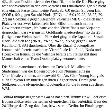
42., die von Position sieben der Qualifikation in die Ko-Phase ging
war hochverdient: In den drei Matches im Finalstadion gab sie nicht
eine einzige Passe geschweige Punkt ab: 6:0 gegen Sihyeon Lim
(KOR), 6:0 gegen Satsuki Noda (JPN) und 6:0 (29-28, 28-27, 29-
27) im Goldfinale gegen Alejandra Valencia (MEX), die sich nach
Platz vier vor zwei Jahren sehr über Silber und auch mit der
Gewinnerin freute: „Ich hatte vor den Viertelfinals mit Alejandra
gesprochen, dass wir uns im Goldfinale wiedersehen“, so die 25-
jährige neue Weltmeisterin. Platz drei ging an die Japanerin Satsuki
Noda, die sich 6:2 (28-26, 29-27, 26-27, 27-24) gegen Casey
Kaufhold (USA) durchsetzte. Über die Einzel-Quotenplätze
konnten sich bereits nach dem Viertelfinale Kaufhold, Noda und
Horackova freuen, da die Valencia bereits am Freitag mit ihrer
Mannschaft einen Team-Quotenplatz gewonnen hatte.
Die Südkoreanerinnen erlebten ein Debakel. Mit allen drei
Starterinnen war die Bogensport-Nation Nummer eins im
Viertelfinale vertreten, aber sowohl San An, Chae Young Kang als
auch Sihyeon Lim unterlagen ihren Gegnerinnen. Damit geht
Südkorea ohne olympischen Quotenplatz für die Frauen aus dieser
WM.
Tokio-Olympiasieger Mete Gazoz hat einen Traum: Er will der erste
Bogenschütze sein, der seinen olympischen Titel verteidigt. Dass der
24-Jährige das Zeug dazu hat, bewies er in Berlin. Im Finale gegen