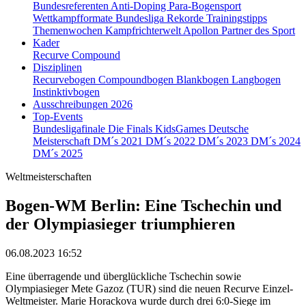
Bundesreferenten
Anti-Doping
Para-Bogensport
Wettkampfformate
Bundesliga
Rekorde
Trainingstipps
Themenwochen
Kampfrichterwelt
Apollon
Partner des Sport
Kader
Recurve
Compound
Disziplinen
Recurvebogen
Compoundbogen
Blankbogen
Langbogen
Instinktivbogen
Ausschreibungen 2026
Top-Events
Bundesligafinale
Die Finals
KidsGames
Deutsche
Meisterschaft
DM´s 2021
DM´s 2022
DM´s 2023
DM´s 2024
DM´s 2025
Weltmeisterschaften
Bogen-WM Berlin: Eine Tschechin und
der Olympiasieger triumphieren
06.08.2023 16:52
Eine überragende und überglückliche Tschechin sowie
Olympiasieger Mete Gazoz (TUR) sind die neuen Recurve Einzel-
Weltmeister. Marie Horackova wurde durch drei 6:0-Siege im