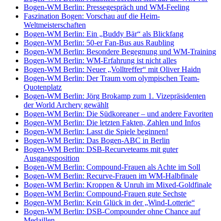
Bogen-WM Berlin: Pressegespräch und WM-Feeling
Faszination Bogen: Vorschau auf die Heim-
Weltmeisterschaften
Bogen-WM Berlin: Ein „Buddy Bär“ als Blickfang
Bogen-WM Berlin: 50-er Fan-Bus aus Raubling
Bogen-WM Berlin: Besondere Begegnung und WM-Training
Bogen-WM Berlin: WM-Erfahrung ist nicht alles
Bogen-WM Berlin: Neuer „Volltreffer“ mit Oliver Haidn
Bogen-WM Berlin: Der Traum vom olympischen Team-
Quotenplatz
Bogen-WM Berlin: Jörg Brokamp zum 1. Vizepräsidenten
der World Archery gewählt
Bogen-WM Berlin: Die Südkoreaner – und andere Favoriten
Bogen-WM Berlin: Die letzten Fakten, Zahlen und Infos
Bogen-WM Berlin: Lasst die Spiele beginnen!
Bogen-WM Berlin: Das Bogen-ABC in Berlin
Bogen-WM Berlin: DSB-Recurveteams mit guter
Ausgangsposition
Bogen-WM Berlin: Compound-Frauen als Achte im Soll
Bogen-WM Berlin: Recurve-Frauen im WM-Halbfinale
Bogen-WM Berlin: Kroppen & Unruh im Mixed-Goldfinale
Bogen-WM Berlin: Compound-Frauen gute Sechste
Bogen-WM Berlin: Kein Glück in der „Wind-Lotterie“
Bogen-WM Berlin: DSB-Compounder ohne Chance auf
Medaillen