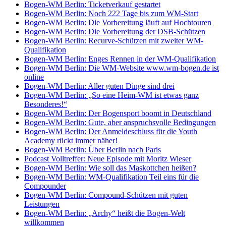
Bogen-WM Berlin: Ticketverkauf gestartet
Bogen-WM Berlin: Noch 222 Tage bis zum WM-Start
Bogen-WM Berlin: Die Vorbereitung läuft auf Hochtouren
Bogen-WM Berlin: Die Vorbereitung der DSB-Schützen
Bogen-WM Berlin: Recurve-Schützen mit zweiter WM-
Qualifikation
Bogen-WM Berlin: Enges Rennen in der WM-Qualifikation
Bogen-WM Berlin: Die WM-Website www.wm-bogen.de ist
online
Bogen-WM Berlin: Aller guten Dinge sind drei
Bogen-WM Berlin: „So eine Heim-WM ist etwas ganz
Besonderes!“
Bogen-WM Berlin: Der Bogensport boomt in Deutschland
Bogen-WM Berlin: Gute, aber anspruchsvolle Bedingungen
Bogen-WM Berlin: Der Anmeldeschluss für die Youth
Academy rückt immer näher!
Bogen-WM Berlin: Über Berlin nach Paris
Podcast Volltreffer: Neue Episode mit Moritz Wieser
Bogen-WM Berlin: Wie soll das Maskottchen heißen?
Bogen-WM Berlin: WM-Qualifikation Teil eins für die
Compounder
Bogen-WM Berlin: Compound-Schützen mit guten
Leistungen
Bogen-WM Berlin: „Archy“ heißt die Bogen-Welt
willkommen