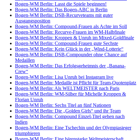
Bogen-WM Berlin: Lasst die Spiele beginnen!
Bogen-WM Berlin: Das Bogen-ABC in Berlin
Bogen-WM Berlin: DSB-Recurveteams mit guter
Ausgangsposition
Bogen-WM Berlin: Compound-Frauen als Achte im Soll
Bogen-WM Berlin: Recurve-Frauen im WM-Halbfinale
Bogen-WM Berlin: Kroppen & Unruh im Mixed-Goldfinale
Bogen-WM Berlin: Compound-Frauen gute Sechste
Bogen-WM Berlin: Kein Glück in der „Wind-Lotterie“
Bogen-WM Berlin: DSB-Compounder ohne Chance auf
Medaillen
Bogen-WM Berlin: Das Erfolgsgeheimnis der „Banana-
Crew“
Bogen-WM Berlin: Lisa Unruh bei Instagram live
Bogen-WM Berlin: Medaille ist Pflicht für Team-Quotenplatz
Bogen-WM Berlin: Als WELTMEISTER nach Paris
Bogen-WM Berlin: WM-Silber für Michelle Kroppen &
Florian Unruh
Bogen-WM Berlin: Sechs Titel an fünf Nationen
Bogen-WM Berlin: Die „Golden Girls“ und ihr Team
Bogen-WM Berlin: Compound Einzel-Titel gehen nach
Indien
Bogen-WM Berlin: Eine Tschechin und der Olympiasieger
triumphieren
Bogen-WM Berlin: Eine bärenstarke Weltmeisterschaft