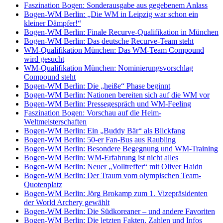
Faszination Bogen: Sonderausgabe aus gegebenem Anlass
Bogen-WM Berlin: „Die WM in Leipzig war schon ein
kleiner Dämpfer!“
Bogen-WM Berlin: Finale Recurve-Qualifikation in München
Bogen-WM Berlin: Das deutsche Recurve-Team steht
WM-Qualifikation München: Das WM-Team Compound
wird gesucht
WM-Qualifikation München: Nominierungsvorschlag
Compound steht
Bogen-WM Berlin: Die „heiße“ Phase beginnt
Bogen-WM Berlin: Nationen bereiten sich auf die WM vor
Bogen-WM Berlin: Pressegespräch und WM-Feeling
Faszination Bogen: Vorschau auf die Heim-
Weltmeisterschaften
Bogen-WM Berlin: Ein „Buddy Bär“ als Blickfang
Bogen-WM Berlin: 50-er Fan-Bus aus Raubling
Bogen-WM Berlin: Besondere Begegnung und WM-Training
Bogen-WM Berlin: WM-Erfahrung ist nicht alles
Bogen-WM Berlin: Neuer „Volltreffer“ mit Oliver Haidn
Bogen-WM Berlin: Der Traum vom olympischen Team-
Quotenplatz
Bogen-WM Berlin: Jörg Brokamp zum 1. Vizepräsidenten
der World Archery gewählt
Bogen-WM Berlin: Die Südkoreaner – und andere Favoriten
Bogen-WM Berlin: Die letzten Fakten, Zahlen und Infos