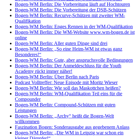
Bogen-WM Berlin: Die Vorbereitung läuft auf Hochtouren
Bogen-WM Berlin: Die Vorbereitung der DSB-Schützen
Bogen-WM Berlin: Recurve-Schützen mit zweiter WM-
Qualifikation
Bogen-WM Berlin: Enges Rennen in der WM-Qualifikation
Bogen-WM Berlin: Die WM-Website www.wm-bogen.de ist
online
Bogen-WM Berlin: Aller guten Dinge sind drei
Bogen-WM Berlin: „So eine Heim-WM ist etwas ganz
Besonderes!“
Bogen-WM Berlin: Gute, aber anspruchsvolle Bedingungen
Bogen-WM Berlin: Der Anmeldeschluss für die Youth
Academy rückt immer näher!
Bogen-WM Berlin: Über Berlin nach Paris
Podcast Volltreffer: Neue Episode mit Moritz Wieser
Bogen-WM Berlin: Wie soll das Maskottchen heißen?
Bogen-WM Berlin: WM-Qualifikation Teil eins für die
Compounder
Bogen-WM Berlin: Compound-Schützen mit guten
Leistungen
Bogen-WM Berlin: „Archy“ heißt die Bogen-Welt
willkommen
Faszination Bogen: Sonderausgabe aus gegebenem Anlass
Bogen-WM Berlin: „Die WM in Leipzig war schon ein
kleiner Dämpfer!“