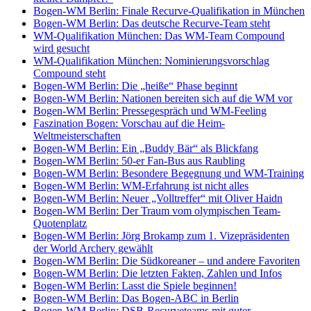
Bogen-WM Berlin: Finale Recurve-Qualifikation in München
Bogen-WM Berlin: Das deutsche Recurve-Team steht
WM-Qualifikation München: Das WM-Team Compound
wird gesucht
WM-Qualifikation München: Nominierungsvorschlag
Compound steht
Bogen-WM Berlin: Die „heiße“ Phase beginnt
Bogen-WM Berlin: Nationen bereiten sich auf die WM vor
Bogen-WM Berlin: Pressegespräch und WM-Feeling
Faszination Bogen: Vorschau auf die Heim-
Weltmeisterschaften
Bogen-WM Berlin: Ein „Buddy Bär“ als Blickfang
Bogen-WM Berlin: 50-er Fan-Bus aus Raubling
Bogen-WM Berlin: Besondere Begegnung und WM-Training
Bogen-WM Berlin: WM-Erfahrung ist nicht alles
Bogen-WM Berlin: Neuer „Volltreffer“ mit Oliver Haidn
Bogen-WM Berlin: Der Traum vom olympischen Team-
Quotenplatz
Bogen-WM Berlin: Jörg Brokamp zum 1. Vizepräsidenten
der World Archery gewählt
Bogen-WM Berlin: Die Südkoreaner – und andere Favoriten
Bogen-WM Berlin: Die letzten Fakten, Zahlen und Infos
Bogen-WM Berlin: Lasst die Spiele beginnen!
Bogen-WM Berlin: Das Bogen-ABC in Berlin
Bogen-WM Berlin: DSB-Recurveteams mit guter