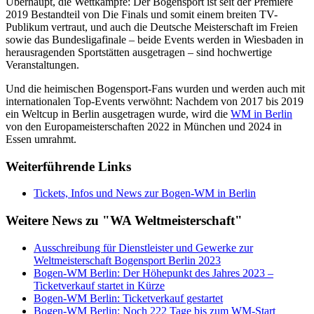
Überhaupt, die Wettkämpfe: Der Bogensport ist seit der Premiere
2019 Bestandteil von Die Finals und somit einem breiten TV-
Publikum vertraut, und auch die Deutsche Meisterschaft im Freien
sowie das Bundesligafinale – beide Events werden in Wiesbaden in
herausragenden Sportstätten ausgetragen – sind hochwertige
Veranstaltungen.
Und die heimischen Bogensport-Fans wurden und werden auch mit
internationalen Top-Events verwöhnt: Nachdem von 2017 bis 2019
ein Weltcup in Berlin ausgetragen wurde, wird die
WM in Berlin
von den Europameisterschaften 2022 in München und 2024 in
Essen umrahmt.
Weiterführende Links
Tickets, Infos und News zur Bogen-WM in Berlin
Weitere News zu "WA Weltmeisterschaft"
Ausschreibung für Dienstleister und Gewerke zur
Weltmeisterschaft Bogensport Berlin 2023
Bogen-WM Berlin: Der Höhepunkt des Jahres 2023 –
Ticketverkauf startet in Kürze
Bogen-WM Berlin: Ticketverkauf gestartet
Bogen-WM Berlin: Noch 222 Tage bis zum WM-Start