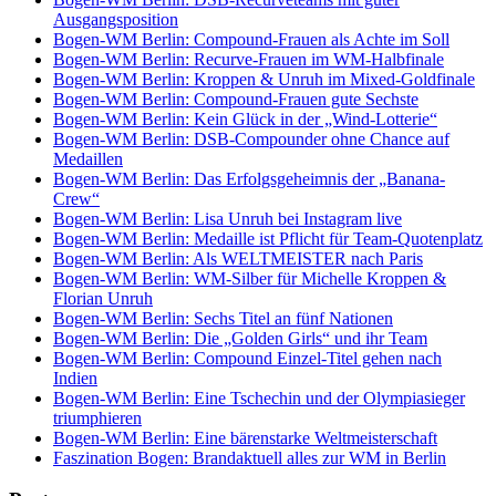
Ausgangsposition
Bogen-WM Berlin: Compound-Frauen als Achte im Soll
Bogen-WM Berlin: Recurve-Frauen im WM-Halbfinale
Bogen-WM Berlin: Kroppen & Unruh im Mixed-Goldfinale
Bogen-WM Berlin: Compound-Frauen gute Sechste
Bogen-WM Berlin: Kein Glück in der „Wind-Lotterie“
Bogen-WM Berlin: DSB-Compounder ohne Chance auf
Medaillen
Bogen-WM Berlin: Das Erfolgsgeheimnis der „Banana-
Crew“
Bogen-WM Berlin: Lisa Unruh bei Instagram live
Bogen-WM Berlin: Medaille ist Pflicht für Team-Quotenplatz
Bogen-WM Berlin: Als WELTMEISTER nach Paris
Bogen-WM Berlin: WM-Silber für Michelle Kroppen &
Florian Unruh
Bogen-WM Berlin: Sechs Titel an fünf Nationen
Bogen-WM Berlin: Die „Golden Girls“ und ihr Team
Bogen-WM Berlin: Compound Einzel-Titel gehen nach
Indien
Bogen-WM Berlin: Eine Tschechin und der Olympiasieger
triumphieren
Bogen-WM Berlin: Eine bärenstarke Weltmeisterschaft
Faszination Bogen: Brandaktuell alles zur WM in Berlin