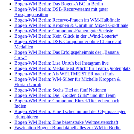
Bogen-WM Berlin: Das Bogen-ABC in Berlin
Bogen-WM Berlin: DSB-Recurveteams mit guter
Ausgangsposition
Bogen-WM Berlin: Recurve-Frauen im WM-Halbfinale
Bogen-WM Berlin: Kroppen & Unruh im Mixed-Goldfinale
Bogen-WM Berlin: Compound-Frauen gute Sechste
Bogen-WM Berlin: Kein Glück in der „Wind-Lotterie“
Bogen-WM Berlin: DSB-Compounder ohne Chance auf
Medaillen
Bogen-WM Berlin: Das Erfolgsgeheimnis der „Banana-
Crew“
Bogen-WM Berlin: Lisa Unruh bei Instagram live
Bogen-WM Berlin: Medaille ist Pflicht für Team-Quotenplatz
Bogen-WM Berlin: Als WELTMEISTER nach Paris
Bogen-WM Berlin: WM-Silber für Michelle Kroppen &
Florian Unruh
Bogen-WM Berlin: Sechs Titel an fünf Nationen
Bogen-WM Berlin: Die „Golden Girls“ und ihr Team
Bogen-WM Berlin: Compound Einzel-Titel gehen nach
Indien
Bogen-WM Berlin: Eine Tschechin und der Olympiasieger
triumphieren
Bogen-WM Berlin: Eine bärenstarke Weltmeisterschaft
Faszination Bogen: Brandaktuell alles zur WM in Berlin