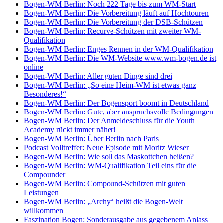
Bogen-WM Berlin: Noch 222 Tage bis zum WM-Start
Bogen-WM Berlin: Die Vorbereitung läuft auf Hochtouren
Bogen-WM Berlin: Die Vorbereitung der DSB-Schützen
Bogen-WM Berlin: Recurve-Schützen mit zweiter WM-
Qualifikation
Bogen-WM Berlin: Enges Rennen in der WM-Qualifikation
Bogen-WM Berlin: Die WM-Website www.wm-bogen.de ist
online
Bogen-WM Berlin: Aller guten Dinge sind drei
Bogen-WM Berlin: „So eine Heim-WM ist etwas ganz
Besonderes!“
Bogen-WM Berlin: Der Bogensport boomt in Deutschland
Bogen-WM Berlin: Gute, aber anspruchsvolle Bedingungen
Bogen-WM Berlin: Der Anmeldeschluss für die Youth
Academy rückt immer näher!
Bogen-WM Berlin: Über Berlin nach Paris
Podcast Volltreffer: Neue Episode mit Moritz Wieser
Bogen-WM Berlin: Wie soll das Maskottchen heißen?
Bogen-WM Berlin: WM-Qualifikation Teil eins für die
Compounder
Bogen-WM Berlin: Compound-Schützen mit guten
Leistungen
Bogen-WM Berlin: „Archy“ heißt die Bogen-Welt
willkommen
Faszination Bogen: Sonderausgabe aus gegebenem Anlass