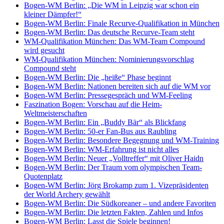
Bogen-WM Berlin: „Die WM in Leipzig war schon ein
kleiner Dämpfer!“
Bogen-WM Berlin: Finale Recurve-Qualifikation in München
Bogen-WM Berlin: Das deutsche Recurve-Team steht
WM-Qualifikation München: Das WM-Team Compound
wird gesucht
WM-Qualifikation München: Nominierungsvorschlag
Compound steht
Bogen-WM Berlin: Die „heiße“ Phase beginnt
Bogen-WM Berlin: Nationen bereiten sich auf die WM vor
Bogen-WM Berlin: Pressegespräch und WM-Feeling
Faszination Bogen: Vorschau auf die Heim-
Weltmeisterschaften
Bogen-WM Berlin: Ein „Buddy Bär“ als Blickfang
Bogen-WM Berlin: 50-er Fan-Bus aus Raubling
Bogen-WM Berlin: Besondere Begegnung und WM-Training
Bogen-WM Berlin: WM-Erfahrung ist nicht alles
Bogen-WM Berlin: Neuer „Volltreffer“ mit Oliver Haidn
Bogen-WM Berlin: Der Traum vom olympischen Team-
Quotenplatz
Bogen-WM Berlin: Jörg Brokamp zum 1. Vizepräsidenten
der World Archery gewählt
Bogen-WM Berlin: Die Südkoreaner – und andere Favoriten
Bogen-WM Berlin: Die letzten Fakten, Zahlen und Infos
Bogen-WM Berlin: Lasst die Spiele beginnen!