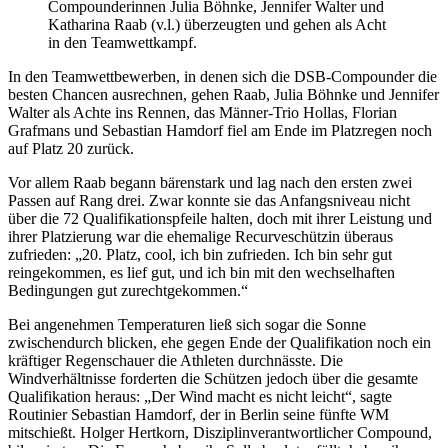
Compounderinnen Julia Böhnke, Jennifer Walter und
Katharina Raab (v.l.) überzeugten und gehen als Acht
in den Teamwettkampf.
In den Teamwettbewerben, in denen sich die DSB-Compounder die
besten Chancen ausrechnen, gehen Raab, Julia Böhnke und Jennifer
Walter als Achte ins Rennen, das Männer-Trio Hollas, Florian
Grafmans und Sebastian Hamdorf fiel am Ende im Platzregen noch
auf Platz 20 zurück.
Vor allem Raab begann bärenstark und lag nach den ersten zwei
Passen auf Rang drei. Zwar konnte sie das Anfangsniveau nicht
über die 72 Qualifikationspfeile halten, doch mit ihrer Leistung und
ihrer Platzierung war die ehemalige Recurveschützin überaus
zufrieden: „20. Platz, cool, ich bin zufrieden. Ich bin sehr gut
reingekommen, es lief gut, und ich bin mit den wechselhaften
Bedingungen gut zurechtgekommen.“
Bei angenehmen Temperaturen ließ sich sogar die Sonne
zwischendurch blicken, ehe gegen Ende der Qualifikation noch ein
kräftiger Regenschauer die Athleten durchnässte. Die
Windverhältnisse forderten die Schützen jedoch über die gesamte
Qualifikation heraus: „Der Wind macht es nicht leicht“, sagte
Routinier Sebastian Hamdorf, der in Berlin seine fünfte WM
mitschießt. Holger Hertkorn, Disziplinverantwortlicher Compound,