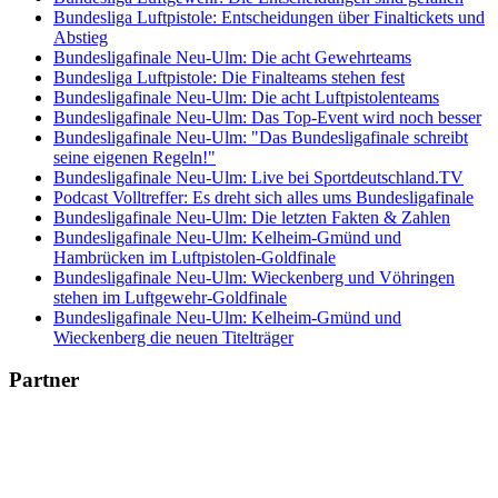
Bundesliga Luftpistole: Entscheidungen über Finaltickets und
Abstieg
Bundesligafinale Neu-Ulm: Die acht Gewehrteams
Bundesliga Luftpistole: Die Finalteams stehen fest
Bundesligafinale Neu-Ulm: Die acht Luftpistolenteams
Bundesligafinale Neu-Ulm: Das Top-Event wird noch besser
Bundesligafinale Neu-Ulm: "Das Bundesligafinale schreibt
seine eigenen Regeln!"
Bundesligafinale Neu-Ulm: Live bei Sportdeutschland.TV
Podcast Volltreffer: Es dreht sich alles ums Bundesligafinale
Bundesligafinale Neu-Ulm: Die letzten Fakten & Zahlen
Bundesligafinale Neu-Ulm: Kelheim-Gmünd und
Hambrücken im Luftpistolen-Goldfinale
Bundesligafinale Neu-Ulm: Wieckenberg und Vöhringen
stehen im Luftgewehr-Goldfinale
Bundesligafinale Neu-Ulm: Kelheim-Gmünd und
Wieckenberg die neuen Titelträger
Partner