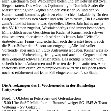
allen Zuschauern tolle Wettkämpfe bieten und am liebsten mit zwei
Siegen starten. Das wäre das Optimum“, gibt Dominik Stader die
Marschrichtung vor. Gegner sind der Wissener SV und der SV
Kamen, somit kommt es gleich zu einem echten Lokalderby für den
Gastgeber, auf das sich Stader und sein Team freut: „Ein Lokalderby
zum Auftakt ist immer etwas Spezielles. Dieses Jahr hat es uns ja
den SV Kamen zugelost, Westfalenderbys sind immer besonderes.
Mit reichlich neuen Gesichtern im Kader ist Kamen auch schwer
einzuschätzen, aber sicherlich stärker als letztes Jahr.“ Wie alle
gastgebenden Teams (und sicherlich auch die Gäste) fiebern auch
die Buer-Bülser dem Saisonstart entgegen: „Alle sind voller
Vorfreude, aber auch ein Stück Aufregung ist dabei. Keiner weiß so
recht, ob die Vorbereitung richtig war, und auch die Gegner sind zu
dem Zeitpunkt schwer einzuschätzen. Das richtige Kribbeln wird
sicherlich beim Ankommen und Betreten der Halle auftreten. Aber
spätestens zum ersten Wettkampf-Schuss wird dies bei jeden (auch
noch so erfahrenen) auf jeden Fall eingetreten sein“, so Stader.
Die Ansetzungen des 1. Wochenendes in der Bundesliga
Luftgewehr
Nord: 7. Oktober in Petersberg und Gelsenkirchen
15.00 Uhr: SuSC Müllenborn – Braunschweiger SG 1545 & Team
Wetterau – SV Gölzau I