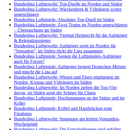
Bundesliga Luftgewehr: Top-Duelle im Norden und Süden
Bundesliga Luftgewehr: Wieckenberg & Vöhringen weiter
ungeschlagen
Bundesliga Luftpistole: Absolutes Top-Duell im Süden
Bundesliga Luftpistole: Zwei Teams im Norden ungeschlagen
– Überraschung im Süden
Bundesliga Luftgewehr: Viermal Heimrecht für die Aufsteiger
& Relegationssieger
Bundesliga Luftgewehr: Aufsteiger sorgt im Norden für
“Sensation”, im Süden rückt die Liga zusammen
Bundesliga Luftpistole: Sorgen die Luftpistolen-Aufsteiger
auch für Furore?
Bundesliga Luftpistole: Aufsteiger besiegt Deutschen Meister
und mischt die Liga auf
Bundesliga Luftgewehr: Wissen und Elsen empfangen im
Norden, Kronau und Vöhringen im Süden
Bundesliga Luftgewehr: Im Norden ziehen die Top-Vier
davon, im Süden sorgt der Schnee für Chaos
Bundesliga Luftpistole: Hochspannung an der Spitze und im
Keller
Bundesliga Luftpistole: Kriftel und Hambrücken erste
Finalisten
Bundesliga Luftgewehr: Spannung am letzten Vorrunden-
Wochenende
Bundesliga Luftgewehr: Die Entscheidungen sind gefallen