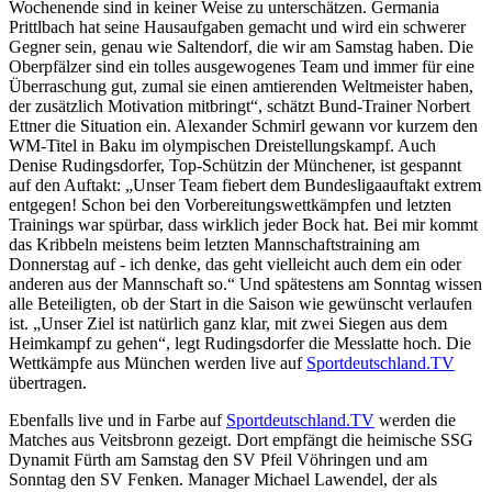
Wochenende sind in keiner Weise zu unterschätzen. Germania
Prittlbach hat seine Hausaufgaben gemacht und wird ein schwerer
Gegner sein, genau wie Saltendorf, die wir am Samstag haben. Die
Oberpfälzer sind ein tolles ausgewogenes Team und immer für eine
Überraschung gut, zumal sie einen amtierenden Weltmeister haben,
der zusätzlich Motivation mitbringt“, schätzt Bund-Trainer Norbert
Ettner die Situation ein. Alexander Schmirl gewann vor kurzem den
WM-Titel in Baku im olympischen Dreistellungskampf. Auch
Denise Rudingsdorfer, Top-Schützin der Münchener, ist gespannt
auf den Auftakt: „Unser Team fiebert dem Bundesligaauftakt extrem
entgegen! Schon bei den Vorbereitungswettkämpfen und letzten
Trainings war spürbar, dass wirklich jeder Bock hat. Bei mir kommt
das Kribbeln meistens beim letzten Mannschaftstraining am
Donnerstag auf - ich denke, das geht vielleicht auch dem ein oder
anderen aus der Mannschaft so.“ Und spätestens am Sonntag wissen
alle Beteiligten, ob der Start in die Saison wie gewünscht verlaufen
ist. „Unser Ziel ist natürlich ganz klar, mit zwei Siegen aus dem
Heimkampf zu gehen“, legt Rudingsdorfer die Messlatte hoch. Die
Wettkämpfe aus München werden live auf
Sportdeutschland.TV
übertragen.
Ebenfalls live und in Farbe auf
Sportdeutschland.TV
werden die
Matches aus Veitsbronn gezeigt. Dort empfängt die heimische SSG
Dynamit Fürth am Samstag den SV Pfeil Vöhringen und am
Sonntag den SV Fenken. Manager Michael Lawendel, der als