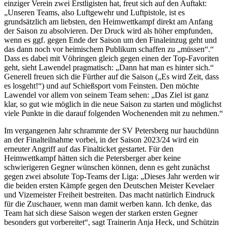
einziger Verein zwei Erstligisten hat, freut sich auf den Auftakt:
„Unseren Teams, also Luftgewehr und Luftpistole, ist es
grundsätzlich am liebsten, den Heimwettkampf direkt am Anfang
der Saison zu absolvieren. Der Druck wird als höher empfunden,
wenn es ggf. gegen Ende der Saison um den Finaleinzug geht und
das dann noch vor heimischem Publikum schaffen zu „müssen“.“
Dass es dabei mit Vöhringen gleich gegen einen der Top-Favoriten
geht, sieht Lawendel pragmatisch: „Dann hat man es hinter sich.“
Generell freuen sich die Fürther auf die Saison („Es wird Zeit, dass
es losgeht!“) und auf Schießsport vom Feinsten. Den möchte
Lawendel vor allem von seinem Team sehen: „Das Ziel ist ganz
klar, so gut wie möglich in die neue Saison zu starten und möglichst
viele Punkte in die darauf folgenden Wochenenden mit zu nehmen.“
Im vergangenen Jahr schrammte der SV Petersberg nur hauchdünn
an der Finalteilnahme vorbei, in der Saison 2023/24 wird ein
erneuter Angriff auf das Finalticket gestartet. Für den
Heimwettkampf hätten sich die Petersberger aber keine
schwierigeren Gegner wünschen können, denn es geht zunächst
gegen zwei absolute Top-Teams der Liga: „Dieses Jahr werden wir
die beiden ersten Kämpfe gegen den Deutschen Meister Kevelaer
und Vizemeister Freiheit bestreiten. Das macht natürlich Eindruck
für die Zuschauer, wenn man damit werben kann. Ich denke, das
Team hat sich diese Saison wegen der starken ersten Gegner
besonders gut vorbereitet“, sagt Trainerin Anja Heck, und Schützin