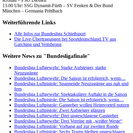
Kronau – FSG Diessen
13.00 Uhr: SSG Dynamit-Fürth – SV Fenken & Der Bund
München – Germania Prittlbach
Weiterführende Links
Alle Infos zur Bundesliga Schießsport
Die Live-Übertragungen bei Sportdeutschland.TV aus
Garching und Veitsbronn
Weitere News zu "Bundesligafinale"
Bundesliga Luftgewehr: Starke Aufsteiger, starke
Neuzugänge
Bundesliga Luftgewehr: Die Saison ist erfolgreich, wenn…
Bundesliga Luftpistole: Spannende Neuzugänge aus nah und
fern
Bundesliga Luftgewehr: Spektakulärer Auftakt in die Saison
Bundesliga Luftpistole: Die Saison ist erfolgreich, wenn…
Bundesliga Luftpistole: Gastgeber wollen Heimvorteil nutzen
Bundesliga Luftpistole: Zwei Aufsteiger glänzen
Bundesliga Luftgewehr: Drei ungeschlagene Gastgeber
Bundesliga Luftgewehr: Drei Vereine mit „weißer Weste“
Bundesliga Luftpistole: Vorhang auf zur zweiten Runde
Bundesliga Luftpistole: Sechs Teams bleiben ungeschlagen