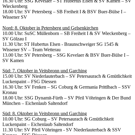
16.30 Uhr: SSG Kevelaer – ST Hubertus Elsen & SV Kamen – SV
Wieckenberg
18.00 Uhr: SV Petersberg – SB Freiheit I & BSV Buer-Bülse I –
Wissener SV
Nord: 8. Oktober in Petersberg und Gelsenkirchen
10.00 Uhr: SuSC Müllenborn – SB Freiheit I & SV Wieckenberg –
SV Gölzau I
11.30 Uhr: ST Hubertus Elsen - Braunschweiger SG 1545 &
Wissener SV – Team Wetterau
13.00 Uhr: SV Petersberg – SSG Kevelaer & BSV Buer-Bülse I –
SV Kamen
Süd: 7. Oktober in Veitsbronn und Garching
15.00 Uhr: SV Niederlauterbach – SV Petersaurach & Gmütlichkeit
Luckenpaint – FSG Diessen
16.30 Uhr: SV Fenken – SG Coburg & Germania Prittlbach – SSV
Kronau
18.00 Uhr: SSG Dynamit-Fürth – SV Pfeil Vöhringen & Der Bund
München – Eichenlaub Saltendorf
Süd: 8. Oktober in Veitsbronn und Garching
10.00 Uhr: SG Coburg – SV Petersaurach & Gmütlichkeit
Luckenpaint – Eichenlaub Saltendorf
11.30 Uhr: SV Pfeil Vöhringen - SV Niederlauterbach & SSV