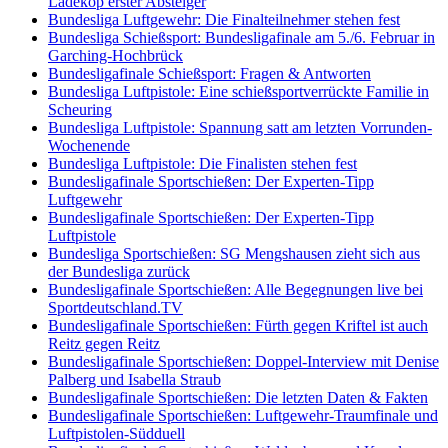
Ladekop erster Absteiger
Bundesliga Luftgewehr: Die Finalteilnehmer stehen fest
Bundesliga Schießsport: Bundesligafinale am 5./6. Februar in
Garching-Hochbrück
Bundesligafinale Schießsport: Fragen & Antworten
Bundesliga Luftpistole: Eine schießsportverrückte Familie in
Scheuring
Bundesliga Luftpistole: Spannung satt am letzten Vorrunden-
Wochenende
Bundesliga Luftpistole: Die Finalisten stehen fest
Bundesligafinale Sportschießen: Der Experten-Tipp
Luftgewehr
Bundesligafinale Sportschießen: Der Experten-Tipp
Luftpistole
Bundesliga Sportschießen: SG Mengshausen zieht sich aus
der Bundesliga zurück
Bundesligafinale Sportschießen: Alle Begegnungen live bei
Sportdeutschland.TV
Bundesligafinale Sportschießen: Fürth gegen Kriftel ist auch
Reitz gegen Reitz
Bundesligafinale Sportschießen: Doppel-Interview mit Denise
Palberg und Isabella Straub
Bundesligafinale Sportschießen: Die letzten Daten & Fakten
Bundesligafinale Sportschießen: Luftgewehr-Traumfinale und
Luftpistolen-Südduell