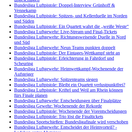
Bundesliga Luftpistole: Doppel-Interview Grünhoff &
Vennekamp
Bundesliga Luftpistole: Spitzen- und Kellerduelle im Norden
und Süden
Bundesliga Luftpistole: Ein Quartett wahrt die „weiße Weste“
Bundesliga Luftgewehr: Live-Stream und Final-Tickets
Bundesliga Luftgewehr: Richtungsweisende Duelle in Nord
und Süd
Bundesliga Luftgewehr: Neun Teams punkten doppelt
Bundesliga Luftpistole: Der Eintages-Wettkampf steht an
Bundesliga Luftpistole: Erleichterung in Fahrdorf und
Scheuring
Bundesliga Luftgewehr: Heimwettkampf-Wochenende der
Aufsteiger
Bundesliga Luftgewehr: Spitzenteams siegen
Bundesliga Luftpistole: Bleibt ein Quartett verlustpunktfrei?
Bundesliga Luftpistole: Kriftel und Weil am Rhein können
fürs Finale planen
Bundesliga Luftgewehr: Entscheidungen über Finalplätze
Bundesliga Gewehr: Wochenende der Rekorde
Bundesliga Luftpistole: Wochenende der Vorentscheidungen
Bundesliga Luftpistole: Trio löst die Finaltickets
Bundesliga Sportschießen: Bundesligafinale wird verschoben
Bundesliga Luftgewehr: Entscheidet der Heimvorteil? -