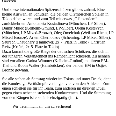
Oberzell
Und diese internationalen Spitzenschützen gibt es zuhauf. Eine
kleine Auswahl an Schützen, die bei den Olympischen Spielen in
Tokio dabei waren und zum Teil mit etwas „Glänzendem“
zurückkehrten: Antonaneta Kostadinova (München, LP-Silber),
Damir Mikec (Kelheim-Gmünd, LP-Silber), Olena Kostevych
(München, LP Mixed-Bronze), Oleg Omelchuk (Weil am Rhein, LP
Mixed-Bronze), Artem Chernousov (Scheuring, LP Mixed-Silber),
Saurabh Chaudhary (Hannover, 2x 7. Platz in Tokio), Christian
Reitz (Kriftel, 2x 5. Platz in Tokio).
Dazu kommt die große Riege der deutschen Schützen, die sich in
der jüngeren Vergangenheit ins Rampenlicht schossen. Zu nennen
sind vor allem Carina Wimmer (Kelheim-Gmünd) mit ihrem EM-
Titel und Robin Walter (Hambrücken), der bei der EM in Osijek
Bronze gewann.
Sie alle stehen ab Samstag wieder im Fokus und unter Druck, denn
die Bundesliga-Wettkämpfe verlangen viel von den Athleten. Zum
einen schießen sie für ihr Team, zum anderen im direkten Duell
gegen einen nebenan stehenden Konkurrenten. Und die Stimmung
von den Rängen ist ebenfalls einzigartig (laut).
Wir treten nicht an, um zu verlieren!