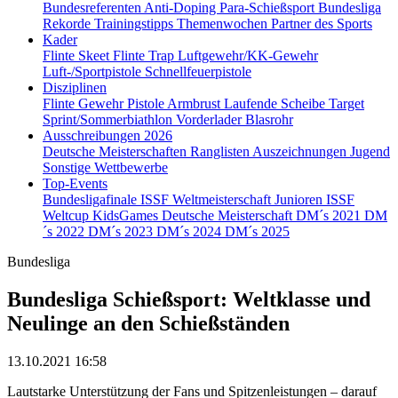
Bundesreferenten
Anti-Doping
Para-Schießsport
Bundesliga
Rekorde
Trainingstipps
Themenwochen
Partner des Sports
Kader
Flinte Skeet
Flinte Trap
Luftgewehr/KK-Gewehr
Luft-/Sportpistole
Schnellfeuerpistole
Disziplinen
Flinte
Gewehr
Pistole
Armbrust
Laufende Scheibe
Target
Sprint/Sommerbiathlon
Vorderlader
Blasrohr
Ausschreibungen 2026
Deutsche Meisterschaften
Ranglisten
Auszeichnungen
Jugend
Sonstige Wettbewerbe
Top-Events
Bundesligafinale
ISSF Weltmeisterschaft Junioren
ISSF
Weltcup
KidsGames
Deutsche Meisterschaft
DM´s 2021
DM
´s 2022
DM´s 2023
DM´s 2024
DM´s 2025
Bundesliga
Bundesliga Schießsport: Weltklasse und
Neulinge an den Schießständen
13.10.2021 16:58
Lautstarke Unterstützung der Fans und Spitzenleistungen – darauf