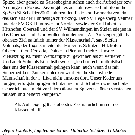
Spitze, aber gerade zu Saisonbeginn stehen auch die Aufsteiger bzw.
Neulinge im Fokus. Davon gibt es ausnahmsweise fünf, denn die
Sp.Sch.St.Seb. Pier2000 nahmen den Platz von Bremerhaven ein,
das sich aus der Bundesliga zurückzog. Der SV Hegelsberg-Vellmar
und der SV GK Hannover im Norden sowie der SV Hubertus
Hitzhofen-Oberzell und der SV Willmandingen im Süden stiegen in
das Oberhaus auf. Und wollen drinbleiben. „Als Aufsteiger gilt als
oberstes Ziel natürlich immer der Klassenerhalt“, sagt Stefan
Volnhals, der Ligateamleiter der Hubertus-Schützen Hitzhofen-
Oberzell. Gon Czekala, Trainer in Pier, will mehr: „Unsere
Zielsetzung ist, mehr Wettkämpfe zu gewinnen als zu verlieren.“
Und auch Volnhals ist selbstbewusst: „Ich bin recht optimistisch,
dass uns der Klassenerhalt gelingen kann, auch wenn das mit
Sicherheit kein Zuckerschlecken wird. Schließlich ist jede
Mannschaft in der 1. Liga nicht umsonst dort. Unser Kader aus
jungen, erfolgshungrigen Schützinnen und Schützen wird sich aber
sicherlich auch nicht vor internationalen Spitzenschützen verstecken
müssen und beherzt kämpfen.“
Als Aufsteiger gilt als oberstes Ziel natürlich immer der
Klassenerhalt!
Stefan Volnhals, Ligateamleiter der Hubertus-Schützen Hitzhofen-