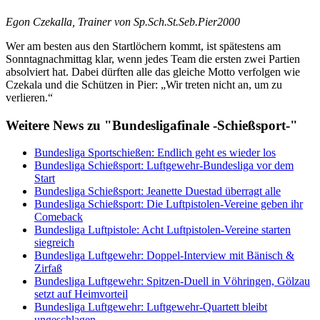
Egon Czekalla, Trainer von Sp.Sch.St.Seb.Pier2000
Wer am besten aus den Startlöchern kommt, ist spätestens am
Sonntagnachmittag klar, wenn jedes Team die ersten zwei Partien
absolviert hat. Dabei dürften alle das gleiche Motto verfolgen wie
Czekala und die Schützen in Pier: „Wir treten nicht an, um zu
verlieren.“
Weitere News zu "Bundesligafinale -Schießsport-"
Bundesliga Sportschießen: Endlich geht es wieder los
Bundesliga Schießsport: Luftgewehr-Bundesliga vor dem
Start
Bundesliga Schießsport: Jeanette Duestad überragt alle
Bundesliga Schießsport: Die Luftpistolen-Vereine geben ihr
Comeback
Bundesliga Luftpistole: Acht Luftpistolen-Vereine starten
siegreich
Bundesliga Luftgewehr: Doppel-Interview mit Bänisch &
Zirfaß
Bundesliga Luftgewehr: Spitzen-Duell in Vöhringen, Gölzau
setzt auf Heimvorteil
Bundesliga Luftgewehr: Luftgewehr-Quartett bleibt
ungeschlagen