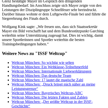
Glenz bestätigte Mayer im Gespräch den dringenden
Handlungsbedarf. Im Anschluss zeigte sich Mayer zeigte von den
Leistungen der Disziplingruppe Schnellfeuer sehr beeindruckt.
Darüber hinaus wohnte er dem Luftgewehr-Finale bei und führte die
Siegerehrung des Finals durch.
Wolfgang Kink sagte: „Wir freuen uns, dass sich Staatssekretär
Mayer ein Bild verschafft hat und dem Bundesstützpunkt Garching
weiterhin seine Unterstützung zugesagt hat. Dies ist wichtig, damit
unsere Sportlerinnen und Sportler weiterhin die besten
Trainingsbedingungen haben.“
Weitere News zu "ISSF Weltcup"
Weltcup München: So wichtig wie selten
Weltcup München: Ein Weltklasse-Teilnehmerfeld
Weltcup München: Internationale Liebeserklärungen
Weltcup München: Das deutsche Team
Weltcup München: 17 lautet die magische Zahl
Weltcup München: „Druck bringt mich näher an meine
Leistungsgrenze“
Weltcup München: Bayerisches Weltcup-ABC
Weltcup München: Die letzten Fakten und Zahlen
Weltcup München: „Der größte Weltcup in der ISSF-
Geschichte“