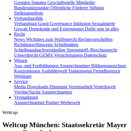
Gremien
Statuten
Geschäftsstelle
Mitglieder
Bundesstützpunkte
Öffentliche Förderer
Stiftung
Stellenangebote
Verbandspolitik
Verbandstag
Good Governance
Inklusion
Sexualisierte
Gewalt
Demokratie und Extremismus
Dafür sein ist alles
Recht
News
Wichtiges zum Waffenrecht
Rechtsvorschriften
Richtlinien/Hinweise
Schießstätten
Schießstandsachverständige
Sprengstoff-/Beschussrecht
Umweltrecht
GEMA
Versicherungen
Datenschutz
Wissen
Aus- und Fortbildungen
Ansprechpartner
Bildungsausschuss
Konzeptionen
Ausbilderwelt
Trainerportal
Fremdlizenzen
Webinare
Service
Media
Downloads
Ehrenamt
Vereinsarbeit
Vorteilswelt
Vereine/Suche
Ansprechpartner
Vermarktung
Ansprechpartner
Partner
Werbewelt
Weltcup
Weltcup München: Staatssekretär Mayer