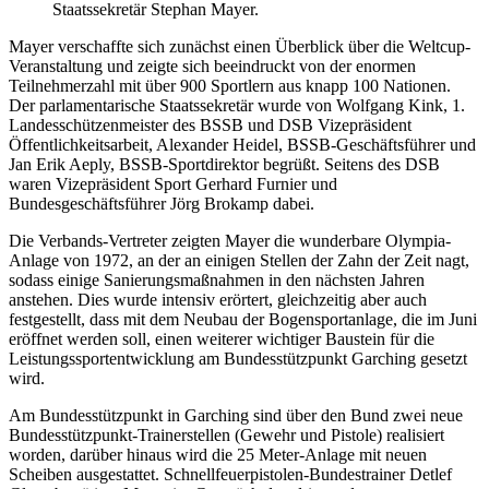
Staatssekretär Stephan Mayer.
Mayer verschaffte sich zunächst einen Überblick über die Weltcup-
Veranstaltung und zeigte sich beeindruckt von der enormen
Teilnehmerzahl mit über 900 Sportlern aus knapp 100 Nationen.
Der parlamentarische Staatssekretär wurde von Wolfgang Kink, 1.
Landesschützenmeister des BSSB und DSB Vizepräsident
Öffentlichkeitsarbeit, Alexander Heidel, BSSB-Geschäftsführer und
Jan Erik Aeply, BSSB-Sportdirektor begrüßt. Seitens des DSB
waren Vizepräsident Sport Gerhard Furnier und
Bundesgeschäftsführer Jörg Brokamp dabei.
Die Verbands-Vertreter zeigten Mayer die wunderbare Olympia-
Anlage von 1972, an der an einigen Stellen der Zahn der Zeit nagt,
sodass einige Sanierungsmaßnahmen in den nächsten Jahren
anstehen. Dies wurde intensiv erörtert, gleichzeitig aber auch
festgestellt, dass mit dem Neubau der Bogensportanlage, die im Juni
eröffnet werden soll, einen weiterer wichtiger Baustein für die
Leistungssportentwicklung am Bundesstützpunkt Garching gesetzt
wird.
Am Bundesstützpunkt in Garching sind über den Bund zwei neue
Bundesstützpunkt-Trainerstellen (Gewehr und Pistole) realisiert
worden, darüber hinaus wird die 25 Meter-Anlage mit neuen
Scheiben ausgestattet. Schnellfeuerpistolen-Bundestrainer Detlef