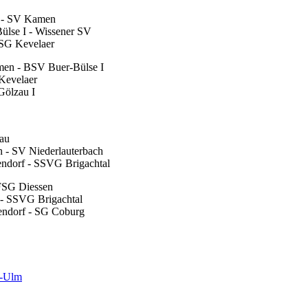
I - SV Kamen
ülse I - Wissener SV
SSG Kevelaer
men - BSV Buer-Bülse I
Kevelaer
Gölzau I
au
 - SV Niederlauterbach
endorf - SSVG Brigachtal
FSG Diessen
 - SSVG Brigachtal
tendorf - SG Coburg
u-Ulm