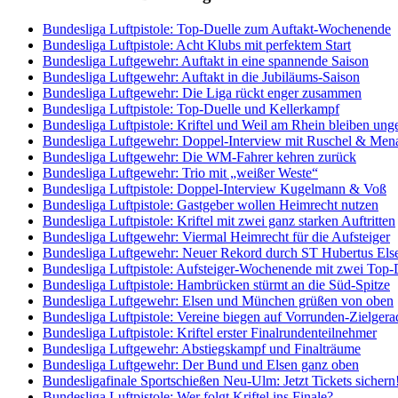
Bundesliga Luftpistole: Top-Duelle zum Auftakt-Wochenende
Bundesliga Luftpistole: Acht Klubs mit perfektem Start
Bundesliga Luftgewehr: Auftakt in eine spannende Saison
Bundesliga Luftgewehr: Auftakt in die Jubiläums-Saison
Bundesliga Luftgewehr: Die Liga rückt enger zusammen
Bundesliga Luftpistole: Top-Duelle und Kellerkampf
Bundesliga Luftpistole: Kriftel und Weil am Rhein bleiben ung
Bundesliga Luftgewehr: Doppel-Interview mit Ruschel & Men
Bundesliga Luftgewehr: Die WM-Fahrer kehren zurück
Bundesliga Luftgewehr: Trio mit „weißer Weste“
Bundesliga Luftpistole: Doppel-Interview Kugelmann & Voß
Bundesliga Luftpistole: Gastgeber wollen Heimrecht nutzen
Bundesliga Luftpistole: Kriftel mit zwei ganz starken Auftritten
Bundesliga Luftgewehr: Viermal Heimrecht für die Aufsteiger
Bundesliga Luftgewehr: Neuer Rekord durch ST Hubertus Els
Bundesliga Luftpistole: Aufsteiger-Wochenende mit zwei Top-
Bundesliga Luftpistole: Hambrücken stürmt an die Süd-Spitze
Bundesliga Luftgewehr: Elsen und München grüßen von oben
Bundesliga Luftpistole: Vereine biegen auf Vorrunden-Zielgera
Bundesliga Luftpistole: Kriftel erster Finalrundenteilnehmer
Bundesliga Luftgewehr: Abstiegskampf und Finalträume
Bundesliga Luftgewehr: Der Bund und Elsen ganz oben
Bundesligafinale Sportschießen Neu-Ulm: Jetzt Tickets sichern
Bundesliga Luftpistole: Wer folgt Kriftel ins Finale?