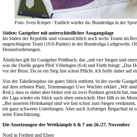
Foto: Sven Körper / Endlich wieder da: Bundesliga in der Sport
Süden: Gastgeber mit unterschiedlicher Ausgangslage
Im Süden der Republik sind voraussichtlich noch sechs Teams im Renn
ungeschlagene Team (10:0-Punkte) in der Bundesliga Luftgewehr. Ob 
Herausforderungen.
Ähnliches gilt für Gastgeber Prittlbach, das „mit vier Siegen und ein
was die Duelle gegen Pfeil Vöhringen (6:4) und Fürth bringt: „Das 
vor der Brust. Da ist ein Sieg fast schon Pflicht. Ich hoffe daher a
Von der Tabellenspitze ein gutes Stück entfernt, ist der zweite Gast
auf dem zehnten Platz, Teammanager Uwe Wachter erklärt: „Wir sind 
Red.), dass es dabei aber bisher erst zu zwei Punkten gereicht hat,
der Liga wieder ein Stück nach oben entwickelt. Hier fällt es im M
„Bei unserem Heimkampf sind wir fast schon zum Siegen verdammt, um
ein ganz schweres Unterfangen. Aber auch Aufsteiger Brigachtal ist 
seine Einschätzung.
Die Ansetzungen der Wettkämpfe 6 & 7 am 26./27. November
Nord in Freiheit und Elsen