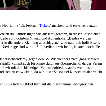
n Neu-Ulm (4./5. Februar,
Tickets
) machen. Und erste Tendenzen
tzten drei Bundesligafinals allesamt gewann, in dieser Saison aber
I Duelle auf höchstem Niveau und Augenhöhe: „Beides werden
er in die andere Richtung ausschlagen.“ Und natürlich hofft Elsens
iederlage sind wir im Soll, verlieren wir beide, ist auch noch alles
im Niedersachsenderby gegen den SV Wieckenberg zwei ganz schwere
ze grüßt, kommt auch für Pinno durchaus überraschend, da der Verein
d wir mit dem bisherigen Verlauf zufrieden, auch, weil unsere
 sich zu entwickeln, da wir unser Saisonziel Klassenerhalt erreicht
 PSS Inden/Altdorf trifft auf die bisher einmal erfolgreichen