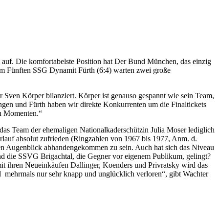
o auf. Die komfortabelste Position hat Der Bund München, das einzig
dem Fünften SSG Dynamit Fürth (6:4) warten zwei große
ger Sven Körper bilanziert. Körper ist genauso gespannt wie sein Team,
gen und Fürth haben wir direkte Konkurrenten um die Finaltickets
den Momenten.“
t das Team der ehemaligen Nationalkaderschützin Julia Moser lediglich
lauf absolut zufrieden (Ringzahlen von 1967 bis 1977, Anm. d.
enden Augenblick abhandengekommen zu sein. Auch hat sich das Niveau
und die SSVG Brigachtal, die Gegner vor eigenem Publikum, gelingt?
t ihren Neueinkäufen Dallinger, Koenders und Privratsky wird das
nd mehrmals nur sehr knapp und unglücklich verloren“, gibt Wachter