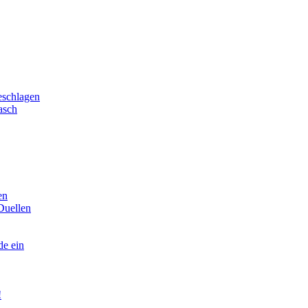
eschlagen
asch
en
Duellen
de ein
!