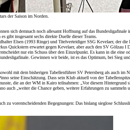
gstars der Saison im Norden.
önnen sich demnach noch allesamt Hoffnung auf das Bundesligafinale i
es gibt insgesamt sechs direkte Duelle dieser Teams.
lter Elsen (1993 Ringe) und Titelverteidiger SSG Kevelaer, der die le
Markus Quickstern erwartet gegen Kevelaer, aber auch den SV Gölzau 
tscheidet nur ein Schuss über den Einzelpunkt. Es kann in die eine od
Bundesligafinale. Gewinnen wir beide, ist es das Optimum, bei Sieg und N
“
en sowohl mit dem bisherigen Tabellenführer SV Petersberg als auch 
inno seine Einschätzung. Dass sein Klub aktuell von der Tabellenspit
usste, die an der WM in Kairo teilnahmen: „Vor diesem Hintergrund sin
no auch „weiter die Chance geben, weitere Erfahrungen zu sammeln und
h zu vorentscheidenden Begegnungen: Das bislang sieglose Schlusslicht