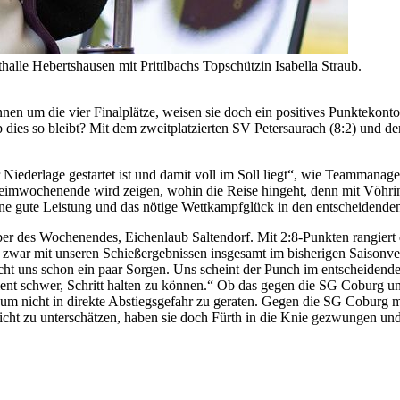
halle Hebertshausen mit Prittlbachs Topschützin Isabella Straub.
en um die vier Finalplätze, weisen sie doch ein positives Punktekont
dies so bleibt? Mit dem zweitplatzierten SV Petersaurach (8:2) und 
er Niederlage gestartet ist und damit voll im Soll liegt“, wie Teammana
Heimwochenende wird zeigen, wohin die Reise hingeht, denn mit Vöhrin
uf eine gute Leistung und das nötige Wettkampfglück in den entscheiden
geber des Wochenendes, Eichenlaub Saltendorf. Mit 2:8-Punkten rangier
zwar mit unseren Schießergebnissen insgesamt im bisherigen Saisonver
 macht uns schon ein paar Sorgen. Uns scheint der Punch im entscheid
oment schwer, Schritt halten zu können.“ Ob das gegen die SG Coburg 
 nicht in direkte Abstiegsgefahr zu geraten. Gegen die SG Coburg mi
nicht zu unterschätzen, haben sie doch Fürth in die Knie gezwungen u