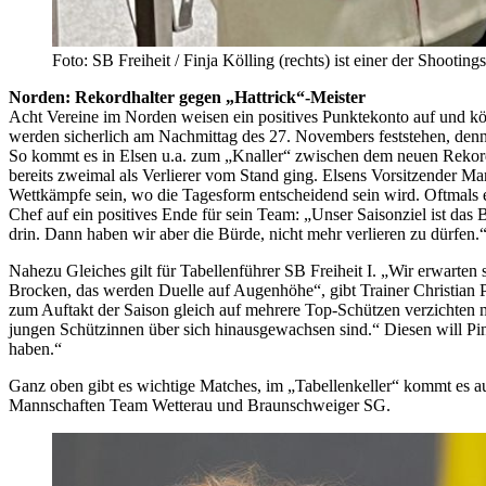
Foto: SB Freiheit / Finja Kölling (rechts) ist einer der Shootin
Norden: Rekordhalter gegen „Hattrick“-Meister
Acht Vereine im Norden weisen ein positives Punktekonto auf und k
werden sicherlich am Nachmittag des 27. Novembers feststehen, denn 
So kommt es in Elsen u.a. zum „Knaller“ zwischen dem neuen Rekordha
bereits zweimal als Verlierer vom Stand ging. Elsens Vorsitzender 
Wettkämpfe sein, wo die Tagesform entscheidend sein wird. Oftmals en
Chef auf ein positives Ende für sein Team: „Unser Saisonziel ist das 
drin. Dann haben wir aber die Bürde, nicht mehr verlieren zu dürfen.
Nahezu Gleiches gilt für Tabellenführer SB Freiheit I. „Wir erwart
Brocken, das werden Duelle auf Augenhöhe“, gibt Trainer Christian P
zum Auftakt der Saison gleich auf mehrere Top-Schützen verzichten m
jungen Schützinnen über sich hinausgewachsen sind.“ Diesen will Pin
haben.“
Ganz oben gibt es wichtige Matches, im „Tabellenkeller“ kommt es auc
Mannschaften Team Wetterau und Braunschweiger SG.