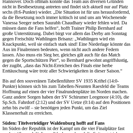
Hannover. Doch oftmals konnte das Team aus diversen Gründen
nicht in Bestbesetzung antreten und findet sich aktuell nur auf Platz
sechs (8:6-Punkte) wieder. „Die Situation ist für uns herausfordernd,
da die Besetzung noch immer kritisch ist und uns am Wochenende
Vanessa Seeger neben Saurabh Chaudhary wieder fehlen wird. Da
müssen dann die Fans helfen“, hofft Trainer Philip Bernhard auf
große Unterstützung. Dabei birgt vor allem das Derby am Sonntag
gegen Freischütz Wathlingen Brisanz: „Wathlingen wird ein
Knackpunkt, weil sie einfach stark sind! Eine Niederlage könnte das
Aus im Finalrennen bedeuten, wenn nicht auch andere Federn
lassen. Also muss ein Sieg her, gleiches gilt auch für das Match
gegen die Sportschützen Pier“, so Bernhard gewohnt angriffslustig,
der zugibt, „dass das Nicht-Erreichen des Finals eine herbe
Enttäuschung wäre trotz aller Schwierigkeiten in dieser Saison.“
Bis auf den souveränen Tabellenführer SV 1935 Kriftel (14:0-
Punkte) können sich bis zum Tabellen-Neunten Raesfeld die Teams
Hoffnung auf einen der vier Finalrundenplätze im Norden machen.
Ganz andere Sorgen haben der SV Schirumer Leegmoor (4:10), die
Sp.Sch. Fahrdorf (2:12) und der SV Uetze (0:14) auf den Positionen
zehn bis zwölf – sie benötigen jeden Punkt, um das Ziel
Klassenerhalt zu erreichen.
Süden: Titelverteidiger Waldenburg hofft auf Fans
Im Süden der Republik ist der Kampf um die vier Finalplätze fast