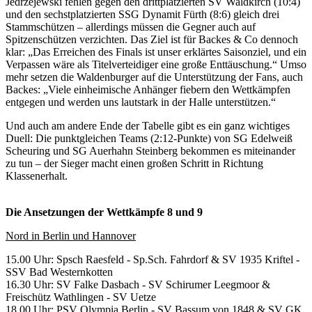
Jedrzejewski fehlen gegen den drittplatzierten SV Waldkirch (10:4)
und den sechstplatzierten SSG Dynamit Fürth (8:6) gleich drei
Stammschützen – allerdings müssen die Gegner auch auf
Spitzenschützen verzichten. Das Ziel ist für Backes & Co dennoch
klar: „Das Erreichen des Finals ist unser erklärtes Saisonziel, und ein
Verpassen wäre als Titelverteidiger eine große Enttäuschung.“ Umso
mehr setzen die Waldenburger auf die Unterstützung der Fans, auch
Backes: „Viele einheimische Anhänger fiebern den Wettkämpfen
entgegen und werden uns lautstark in der Halle unterstützen.“
Und auch am andere Ende der Tabelle gibt es ein ganz wichtiges
Duell: Die punktgleichen Teams (2:12-Punkte) von SG Edelweiß
Scheuring und SG Auerhahn Steinberg bekommen es miteinander
zu tun – der Sieger macht einen großen Schritt in Richtung
Klassenerhalt.
Die Ansetzungen der Wettkämpfe 8 und 9
Nord in Berlin und Hannover
15.00 Uhr: Spsch Raesfeld - Sp.Sch. Fahrdorf & SV 1935 Kriftel -
SSV Bad Westernkotten
16.30 Uhr: SV Falke Dasbach - SV Schirumer Leegmoor &
Freischütz Wathlingen - SV Uetze
18.00 Uhr: PSV Olympia Berlin - SV Bassum von 1848 & SV GK