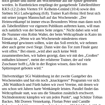
noch größer und dürfte am Wochenende auf die Spitze getrieben
werden. In Hambrücken empfängt der gastgebende Tabellenführer
KKS (12:2) den Vierten SV Kelheim-Gmünd (10:4) sowie den
Siebten SGi Ludwigsburg (6:8). Trainer Karl-Heinz Heil freut sich
mit seiner jungen Mannschaft auf das Wochenende: „Der
Heimwettkampf ist immer etwas Besonderes Wenn man dann noch
als Tabellenführer vor eigenem Publikum auftreten kann, will man
sich natürlich von der besten Seite zeigen.“ Nicht dabei sein wird
die Nummer eins Robin Walter, der beim Weltcupfinale in Kairo im
Einsatz ist. „Wenn wir am Wochenende mindestens einen
Wettkampf gewinnen sollten, wäre das Soll erreicht, wir nehmen
aber auch gerne zwei Siege. Dann wäre das Tor zum Finale ganz
weit offen.“ Bei einem „wird aber auch keine Welt
zusammenbrechen, wir haben gezeigt, dass wir mit den „Großen“
mithalten können“, meint der erfahrene Trainer, der auf viele
Zuschauer hofft („Alle in der Region wissen, dass bei uns
Spitzensport geboten wird.“
Titelverteidiger SGi Waldenburg ist der zweite Gastgeber des
Wochenendes und hat ein noch „knackigeres“ Programm vor sich:
„Mit Waldkirch und Fürth haben wir zwei Vereine, mit denen wir
uns schon seit Jahren harte Wettkämpfe leisten. Parallel findet das
Weltcupfinale statt, was uns die Situation zusätzlich erschwert.
Nichtsdestotrotz kämpfen wir um jeden Punkt“, sagt Schütze Tobias
Backes. Mit Doreen Vennekamp, Florian Peter und Camille