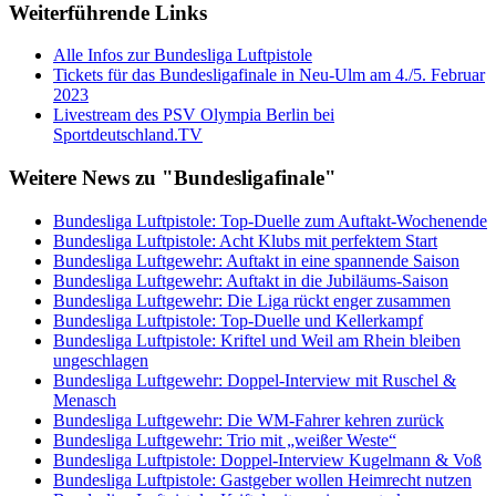
Weiterführende Links
Alle Infos zur Bundesliga Luftpistole
Tickets für das Bundesligafinale in Neu-Ulm am 4./5. Februar
2023
Livestream des PSV Olympia Berlin bei
Sportdeutschland.TV
Weitere News zu "Bundesligafinale"
Bundesliga Luftpistole: Top-Duelle zum Auftakt-Wochenende
Bundesliga Luftpistole: Acht Klubs mit perfektem Start
Bundesliga Luftgewehr: Auftakt in eine spannende Saison
Bundesliga Luftgewehr: Auftakt in die Jubiläums-Saison
Bundesliga Luftgewehr: Die Liga rückt enger zusammen
Bundesliga Luftpistole: Top-Duelle und Kellerkampf
Bundesliga Luftpistole: Kriftel und Weil am Rhein bleiben
ungeschlagen
Bundesliga Luftgewehr: Doppel-Interview mit Ruschel &
Menasch
Bundesliga Luftgewehr: Die WM-Fahrer kehren zurück
Bundesliga Luftgewehr: Trio mit „weißer Weste“
Bundesliga Luftpistole: Doppel-Interview Kugelmann & Voß
Bundesliga Luftpistole: Gastgeber wollen Heimrecht nutzen