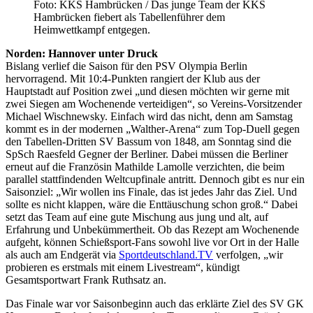
Foto: KKS Hambrücken / Das junge Team der KKS
Hambrücken fiebert als Tabellenführer dem
Heimwettkampf entgegen.
Norden: Hannover unter Druck
Bislang verlief die Saison für den PSV Olympia Berlin
hervorragend. Mit 10:4-Punkten rangiert der Klub aus der
Hauptstadt auf Position zwei „und diesen möchten wir gerne mit
zwei Siegen am Wochenende verteidigen“, so Vereins-Vorsitzender
Michael Wischnewsky. Einfach wird das nicht, denn am Samstag
kommt es in der modernen „Walther-Arena“ zum Top-Duell gegen
den Tabellen-Dritten SV Bassum von 1848, am Sonntag sind die
SpSch Raesfeld Gegner der Berliner. Dabei müssen die Berliner
erneut auf die Französin Mathilde Lamolle verzichten, die beim
parallel stattfindenden Weltcupfinale antritt. Dennoch gibt es nur ein
Saisonziel: „Wir wollen ins Finale, das ist jedes Jahr das Ziel. Und
sollte es nicht klappen, wäre die Enttäuschung schon groß.“ Dabei
setzt das Team auf eine gute Mischung aus jung und alt, auf
Erfahrung und Unbekümmertheit. Ob das Rezept am Wochenende
aufgeht, können Schießsport-Fans sowohl live vor Ort in der Halle
als auch am Endgerät via
Sportdeutschland.TV
verfolgen, „wir
probieren es erstmals mit einem Livestream“, kündigt
Gesamtsportwart Frank Ruthsatz an.
Das Finale war vor Saisonbeginn auch das erklärte Ziel des SV GK