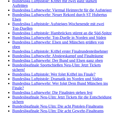
Bundesliga Luftpistole: Kriftel mit zwei ganz starken
Auftritten
Bundesliga Luftgewehr: Viermal Heimrecht für die Aufsteiger
Bundesliga Luftgewehr: Neuer Rekord durch ST Hubertus
Elsen
Bundesliga Luftpistole: Aufsteiger-Wochenende mit zwei
Top-Duellen
Bundesliga Luftpistole: Hambrücken stürmt an die Süd-Spitze
Bundesliga Luftgewehr: Top-Duelle in Norden und Süden
Bundesliga Luftgewehr: Elsen und München grüßen von
oben
Bundesliga Luftpistole: Kriftel erster Finalrundenteilnehmer
Bundesliga Luftgewehr: Abstiegskampf und Finalträume
Bundesliga Luftgewehr: Der Bund und Elsen ganz oben
Bundesligafinale Sportschießen Neu-Ulm: Jetzt Tickets
sichern!
Bundesliga Luftpistole: Wer folgt Kriftel ins Finale?
Bundesliga Luftpistole: Dramatik im Norden und Süden
Bundesliga Luftgewehr: Wer folgt Dem Bund München ins
Finale?
Bundesliga Luftgewehr: Die Finalisten stehen fest
Bundesligafinale Neu-Ulm: Jetzt Tickets für die Entscheidung
sichern
Bundesligafinale Neu-Ulm: Die acht Pistolen-Finalteams
Bundesligafinale Neu-Ulm: Die acht Gewehr-Finalteams