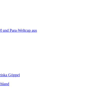
 und Para-Weltcup aus
ziska Göppel
chland