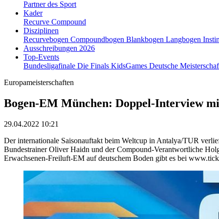
Partner des Sport
Kader
Recurve
Compound
Disziplinen
Recurvebogen
Compoundbogen
Blankbogen
Langbogen
Insti
Ausschreibungen 2026
Top-Events
Bundesligafinale
Die Finals
KidsGames
Deutsche Meisterscha
Europameisterschaften
Bogen-EM München: Doppel-Interview mi
29.04.2022 10:21
Der internationale Saisonauftakt beim Weltcup in Antalya/TUR verlie
Bundestrainer Oliver Haidn und der Compound-Verantwortliche Holger
Erwachsenen-Freiluft-EM auf deutschem Boden gibt es bei www.tick