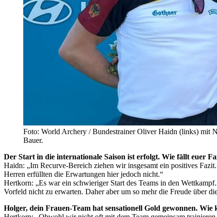
Foto: World Archery / Bundestrainer Oliver Haidn (links) mi
Bauer.
Der Start in die internationale Saison ist erfolgt. Wie fällt euer 
Haidn: „Im Recurve-Bereich ziehen wir insgesamt ein positives Fazit
Herren erfüllten die Erwartungen hier jedoch nicht.“
Hertkorn: „Es war ein schwieriger Start des Teams in den Wettkampf
Vorfeld nicht zu erwarten. Daher aber um so mehr die Freude über die
Holger, dein Frauen-Team hat sensationell Gold gewonnen. Wie
Hertkorn: „Obwohl wir nicht oft mit dem Team gemeinsam trainieren kö