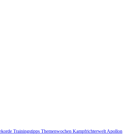
ekorde
Trainingstipps
Themenwochen
Kampfrichterwelt
Apollon