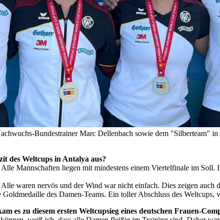
t Nachwuchs-Bundestrainer Marc Dellenbach sowie dem "Silberteam" in
Fazit des Weltcups in Antalya aus?
. Alle Mannschaften liegen mit mindestens einem Viertelfinale im Sol
. Alle waren nervös und der Wind war nicht einfach. Dies zeigen auch
 Goldmedaille des Damen-Teams. Ein toller Abschluss des Weltcups, viel
 kam es zu diesem ersten Weltcupsieg eines deutschen Frauen-Co
nnen, weiß ich, dass alle Damen fleißig im Training sind. Daher waren