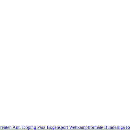
erenten
Anti-Doping
Para-Bogensport
Wettkampfformate
Bundesliga
R