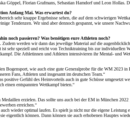
ziska Göppel, Florian Grafmans, Sebastian Hamdorf und Leon Hollas.
kation Anfang Mai. Was erwartest du?
enbereich sehr knappe Ergebnisse sehen, die auf dem schwierigen Wett
 einige Tendenzen. Wir sind aber dennoch gespannt, wie unsere Nachwu
hin noch passieren? Was benötigen eure Athleten noch?
n. Zudem werden wir dann das jeweilige Material auf die augenblickli
st sehr speziell und reicht von Techniktraining bis zur individuellen 
tkampf. Die Athletinnen und Athleten intensivieren ihr Mental- und Wet
 den Bogensport, wie auch eine gute Generalprobe für die WM 2023 in
seren Fans, Athleten und insgesamt im deutschen Team.“
s positive Gefühl des Heimvorteils auch in gute Schüsse umgesetzt we
sch einen entspannten Wettkampf bieten.“
Medaillen erzielen. Das sollte uns auch bei der EM in München 2022 ge
bewerben erreichen.“
auch wieder optimal laufen. Es spielt ja nicht nur die eigene Leistung 
 sie eigentlich können. Dann können sie auch erhobenen Hauptes wiede