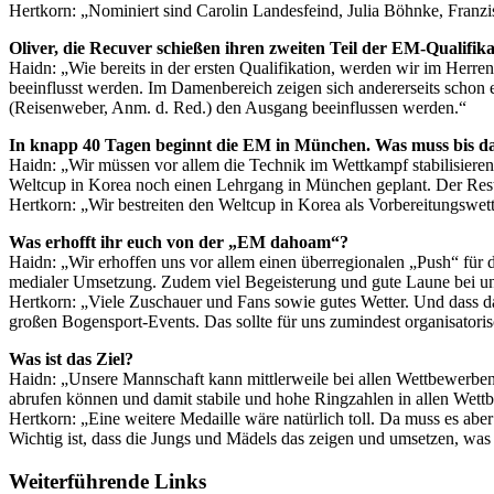
Hertkorn: „Nominiert sind Carolin Landesfeind, Julia Böhnke, Fran
Oliver, die Recuver schießen ihren zweiten Teil der EM-Qualifi
Haidn: „Wie bereits in der ersten Qualifikation, werden wir im Herr
beeinflusst werden. Im Damenbereich zeigen sich andererseits schon
(Reisenweber, Anm. d. Red.) den Ausgang beeinflussen werden.“
In knapp 40 Tagen beginnt die EM in München. Was muss bis da
Haidn: „Wir müssen vor allem die Technik im Wettkampf stabilisiere
Weltcup in Korea noch einen Lehrgang in München geplant. Der Rest i
Hertkorn: „Wir bestreiten den Weltcup in Korea als Vorbereitungswet
Was erhofft ihr euch von der „EM dahoam“?
Haidn: „Wir erhoffen uns vor allem einen überregionalen „Push“ für
medialer Umsetzung. Zudem viel Begeisterung und gute Laune bei un
Hertkorn: „Viele Zuschauer und Fans sowie gutes Wetter. Und dass da
großen Bogensport-Events. Das sollte für uns zumindest organisatori
Was ist das Ziel?
Haidn: „Unsere Mannschaft kann mittlerweile bei allen Wettbewerben 
abrufen können und damit stabile und hohe Ringzahlen in allen Wett
Hertkorn: „Eine weitere Medaille wäre natürlich toll. Da muss es aber 
Wichtig ist, dass die Jungs und Mädels das zeigen und umsetzen, was
Weiterführende Links