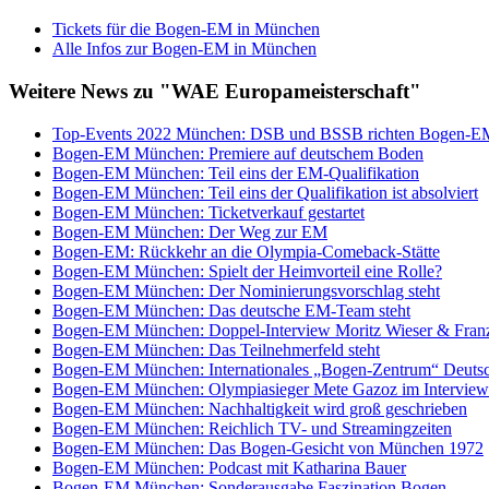
Tickets für die Bogen-EM in München
Alle Infos zur Bogen-EM in München
Weitere News zu "WAE Europameisterschaft"
Top-Events 2022 München: DSB und BSSB richten Bogen-EM
Bogen-EM München: Premiere auf deutschem Boden
Bogen-EM München: Teil eins der EM-Qualifikation
Bogen-EM München: Teil eins der Qualifikation ist absolviert
Bogen-EM München: Ticketverkauf gestartet
Bogen-EM München: Der Weg zur EM
Bogen-EM: Rückkehr an die Olympia-Comeback-Stätte
Bogen-EM München: Spielt der Heimvorteil eine Rolle?
Bogen-EM München: Der Nominierungsvorschlag steht
Bogen-EM München: Das deutsche EM-Team steht
Bogen-EM München: Doppel-Interview Moritz Wieser & Fran
Bogen-EM München: Das Teilnehmerfeld steht
Bogen-EM München: Internationales „Bogen-Zentrum“ Deuts
Bogen-EM München: Olympiasieger Mete Gazoz im Interview
Bogen-EM München: Nachhaltigkeit wird groß geschrieben
Bogen-EM München: Reichlich TV- und Streamingzeiten
Bogen-EM München: Das Bogen-Gesicht von München 1972
Bogen-EM München: Podcast mit Katharina Bauer
Bogen-EM München: Sonderausgabe Faszination Bogen