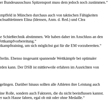
 Der Bundesausschuss Spitzensport muss dem jedoch noch zustimmen.“
kampffeld in München durchaus auch von taktischen Fähigkeiten
chsathletinnen Elina (Idensen, Anm. d. Red.) und Clea
che Schießtechnik abstimmen. Wir haben daher im Anschluss an den
Wettkampfvorbereitung.“
tkampftraining, um sich möglichst gut für die EM vorzubereiten.“
 Berlin. Ebenso insgesamt spannende Wettkämpfe bei optimaler
rden kann. Der DSB ist mittlerweile erfahren im Ausrichten von
lingen. Darüber hinaus sollten alle Athleten ihre Leistung auch
eine Rolle, sondern auch Faktoren, die du nicht beeinflussen kannst.
r nach Hause fahren, egal ob mit oder ohne Medaille.“