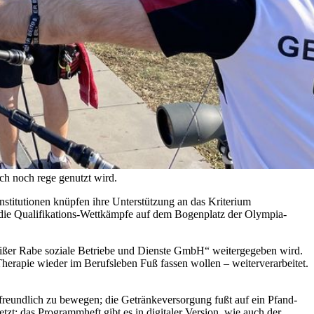
ch noch rege genutzt wird.
stitutionen knüpfen ihre Unterstützung an das Kriterium
die Qualifikations-Wettkämpfe auf dem Bogenplatz der Olympia-
eißer Rabe soziale Betriebe und Dienste GmbH“ weitergegeben wird.
erapie wieder im Berufsleben Fuß fassen wollen – weiterverarbeitet.
reundlich zu bewegen; die Getränkeversorgung fußt auf ein Pfand-
t; das Programmheft gibt es in digitaler Version, wie auch der