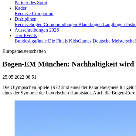
Partner des Sport
Kader
Recurve
Compound
Disziplinen
Recurvebogen
Compoundbogen
Blankbogen
Langbogen
Insti
Ausschreibungen 2026
Top-Events
Bundesligafinale
Die Finals
KidsGames
Deutsche Meisterscha
Europameisterschaften
Bogen-EM München: Nachhaltigkeit wird 
25.05.2022 08:51
Die Olympischen Spiele 1972 sind eines der Paradebeispiele für gelu
eines der Symbole der bayerischen Hauptstadt. Auch die Bogen-Europam