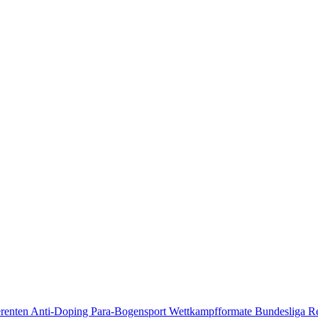
erenten
Anti-Doping
Para-Bogensport
Wettkampfformate
Bundesliga
R