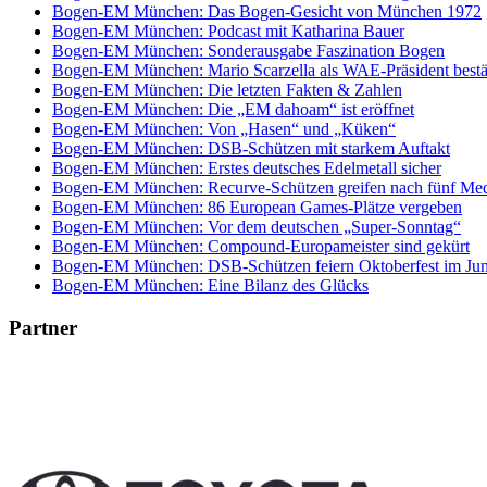
Bogen-EM München: Das Bogen-Gesicht von München 1972
Bogen-EM München: Podcast mit Katharina Bauer
Bogen-EM München: Sonderausgabe Faszination Bogen
Bogen-EM München: Mario Scarzella als WAE-Präsident bestä
Bogen-EM München: Die letzten Fakten & Zahlen
Bogen-EM München: Die „EM dahoam“ ist eröffnet
Bogen-EM München: Von „Hasen“ und „Küken“
Bogen-EM München: DSB-Schützen mit starkem Auftakt
Bogen-EM München: Erstes deutsches Edelmetall sicher
Bogen-EM München: Recurve-Schützen greifen nach fünf Med
Bogen-EM München: 86 European Games-Plätze vergeben
Bogen-EM München: Vor dem deutschen „Super-Sonntag“
Bogen-EM München: Compound-Europameister sind gekürt
Bogen-EM München: DSB-Schützen feiern Oktoberfest im Jun
Bogen-EM München: Eine Bilanz des Glücks
Partner