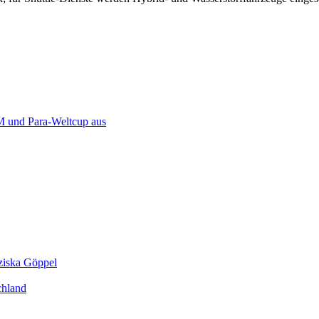
 und Para-Weltcup aus
ziska Göppel
chland