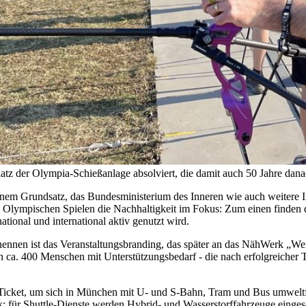
z der Olympia-Schießanlage absolviert, die damit auch 50 Jahre dana
nem Grundsatz, das Bundesministerium des Inneren wie auch weitere In
 Olympischen Spielen die Nachhaltigkeit im Fokus: Zum einen finden 
ational und international aktiv genutzt wird.
nennen ist das Veranstaltungsbranding, das später an das NähWerk „W
ca. 400 Menschen mit Unterstützungsbedarf - die nach erfolgreicher Th
Ticket, um sich in München mit U- und S-Bahn, Tram und Bus umweltf
für Shuttle-Dienste werden Hybrid- und Wasserstorffahrzeuge eingesetz