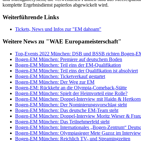
komplette Ergebnisdienst papierlos abgewickelt wird.
Weiterführende Links
Tickets, News und Infos zur "EM dahoam"
Weitere News zu "WAE Europameisterschaft"
Top-Events 2022 München: DSB und BSSB richten Bogen-EM
Bogen-EM München: Premiere auf deutschem Boden
Bogen-EM München: Teil eins der EM-Qualifikation
Bogen-EM München: Teil eins der Qualifikation ist absolviert
Bogen-EM München: Ticketverkauf gestartet
Bogen-EM München: Der Weg zur EM
Bogen-EM: Rückkehr an die Olympia-Comeback-Stätte
Bogen-EM München: Spielt der Heimvorteil eine Rolle?
Bogen-EM München: Doppel-Interview mit Haidn & Hertkorn
Bogen-EM München: Der Nominierungsvorschlag steht
Bogen-EM München: Das deutsche EM-Team steht
Bogen-EM München: Doppel-Interview Moritz Wieser & Fran
Bogen-EM München: Das Teilnehmerfeld steht
Bogen-EM München: Internationales „Bogen-Zentrum“ Deuts
Bogen-EM München: Olympiasieger Mete Gazoz im Interview
Bogen-EM München: Reichlich TV- und Streamingzeiten