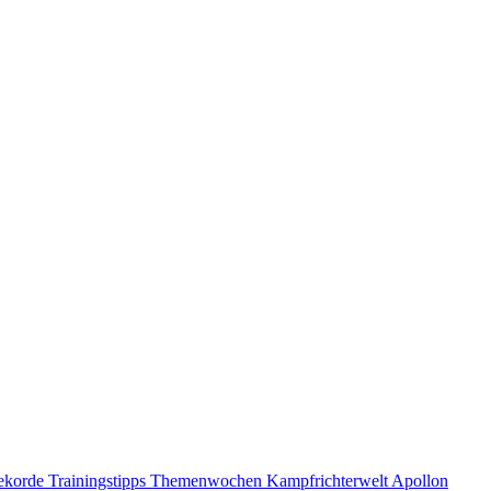
ekorde
Trainingstipps
Themenwochen
Kampfrichterwelt
Apollon