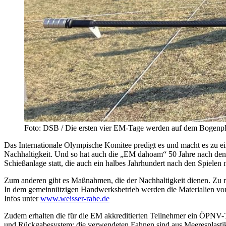
Foto: DSB / Die ersten vier EM-Tage werden auf dem Bogenplat
Das Internationale Olympische Komitee predigt es und macht es zu ei
Nachhaltigkeit. Und so hat auch die „EM dahoam“ 50 Jahre nach den
Schießanlage statt, die auch ein halbes Jahrhundert nach den Spielen n
Zum anderen gibt es Maßnahmen, die der Nachhaltigkeit dienen. Zu 
In dem gemeinnützigen Handwerksbetrieb werden die Materialien von 
Infos unter
www.weisser-rabe.de
Zudem erhalten die für die EM akkreditierten Teilnehmer ein ÖPNV-
und Rückgabesystem; die verwendeten Fahnen sind aus Meeresplastik; 