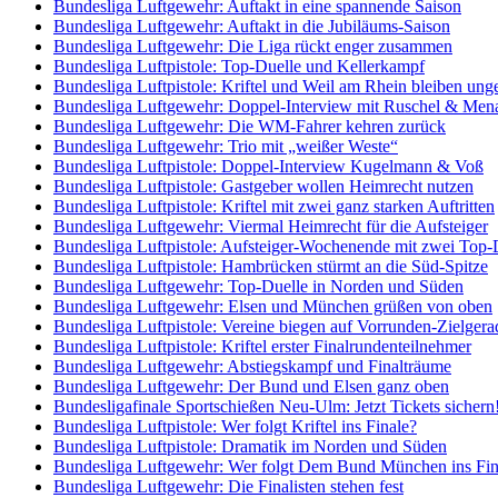
Bundesliga Luftgewehr: Auftakt in eine spannende Saison
Bundesliga Luftgewehr: Auftakt in die Jubiläums-Saison
Bundesliga Luftgewehr: Die Liga rückt enger zusammen
Bundesliga Luftpistole: Top-Duelle und Kellerkampf
Bundesliga Luftpistole: Kriftel und Weil am Rhein bleiben ung
Bundesliga Luftgewehr: Doppel-Interview mit Ruschel & Men
Bundesliga Luftgewehr: Die WM-Fahrer kehren zurück
Bundesliga Luftgewehr: Trio mit „weißer Weste“
Bundesliga Luftpistole: Doppel-Interview Kugelmann & Voß
Bundesliga Luftpistole: Gastgeber wollen Heimrecht nutzen
Bundesliga Luftpistole: Kriftel mit zwei ganz starken Auftritten
Bundesliga Luftgewehr: Viermal Heimrecht für die Aufsteiger
Bundesliga Luftpistole: Aufsteiger-Wochenende mit zwei Top-
Bundesliga Luftpistole: Hambrücken stürmt an die Süd-Spitze
Bundesliga Luftgewehr: Top-Duelle in Norden und Süden
Bundesliga Luftgewehr: Elsen und München grüßen von oben
Bundesliga Luftpistole: Vereine biegen auf Vorrunden-Zielgera
Bundesliga Luftpistole: Kriftel erster Finalrundenteilnehmer
Bundesliga Luftgewehr: Abstiegskampf und Finalträume
Bundesliga Luftgewehr: Der Bund und Elsen ganz oben
Bundesligafinale Sportschießen Neu-Ulm: Jetzt Tickets sichern
Bundesliga Luftpistole: Wer folgt Kriftel ins Finale?
Bundesliga Luftpistole: Dramatik im Norden und Süden
Bundesliga Luftgewehr: Wer folgt Dem Bund München ins Fin
Bundesliga Luftgewehr: Die Finalisten stehen fest