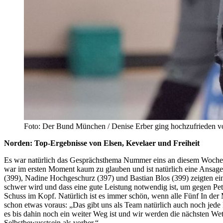
Foto: Der Bund München / Denise Erber ging hochzufrieden v
Norden: Top-Ergebnisse von Elsen, Kevelaer und Freiheit
Es war natürlich das Gesprächsthema Nummer eins an diesem Wochene
war im ersten Moment kaum zu glauben und ist natürlich eine Ansage
(399), Nadine Hochgeschurz (397) und Bastian Blos (399) zeigten ein
schwer wird und dass eine gute Leistung notwendig ist, um gegen Pe
Schuss im Kopf. Natürlich ist es immer schön, wenn alle Fünf In der 
schon etwas voraus: „Das gibt uns als Team natürlich auch noch jede
es bis dahin noch ein weiter Weg ist und wir werden die nächsten Wet
Selbstbewusstsein als vorher.“