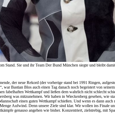
om Stand. Sie und ihr Team Der Bund München siegte und bleibt dami
nde, der neue Rekord (der vorherige stand bei 1991 Ringen, aufgestel
“, war Bastian Blos auch einen Tag danach noch begeistert von seinem 
en fabelhaften Wettkampf und ließen dem wahrlich nicht schlecht schi
tersberg was mitzunehmen. Wir haben in Wieckenberg gesehen, wie stark
Mannschaft einen guten Wettkampf schießen. Und wenn es dann auch noch 
 Menge Aufwind. Denn unsere Ziele sind klar. Wir wollen ins Finale un
tkämpfe genauso angehen wie bisher. Konzentriert, zielstrebig, mit Spa