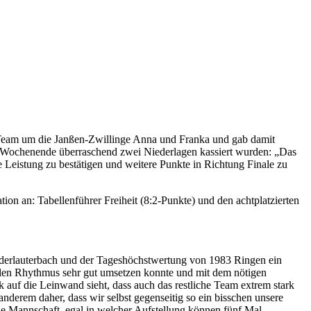
s Team um die Janßen-Zwillinge Anna und Franka und gab damit
-Wochenende überraschend zwei Niederlagen kassiert wurden: „Das
re Leistung zu bestätigen und weitere Punkte in Richtung Finale zu
tion an: Tabellenführer Freiheit (8:2-Punkte) und den achtplatzierten
derlauterbach und der Tageshöchstwertung von 1983 Ringen ein
llen Rhythmus sehr gut umsetzen konnte und mit dem nötigen
auf die Leinwand sieht, dass auch das restliche Team extrem stark
anderem daher, dass wir selbst gegenseitig so ein bisschen unsere
ne Mannschaft, egal in welcher Aufstellung können fünf Mal