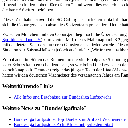
Ringzahlen in den hohen 90ern fallen.“ Und wenn dies weiterhin so kons
die harte Arbeit zu belohnen.“
Dieses Ziel haben sowohl die SG Coburg als auch Germania Prittlbac
sich die Coburger als ein absolutes Spitzenteam präsentiert. Heute hat
Zwischen München und den Coburgern liegt noch die Überraschungsm
Sportdeutschland.TV
) zum vierten Mal, dieses Mal knapp mit 3:2 ge
mit den letzten Schuss zu unseren Gunsten entschieden wurde. Dies wa
Situation zur Saison-Halbzeit jedoch auch nicht: „Wir freuen uns übe
Zumal auch im Süden das Rennen um die vier Finalplätze Spannung p
jeder Schuss kann entscheidend sein, so wie beim Duell zwischen d
jedoch knapp ab. Dennoch zeigte das jüngste Team der Liga (Alterssc
hatten wir den deutschen Vizemeister des vergangenen Jahres am Rand
Weiterführende Links
Alle Infos und Ergebnisse zur Bundesliga Luftgewehr
Weitere News zu "Bundesligafinale"
Bundesliga Luftpistole: Top-Duelle zum Auftakt-Wochenende
Bundesliga Luftpistole: Acht Klubs mit perfektem Start