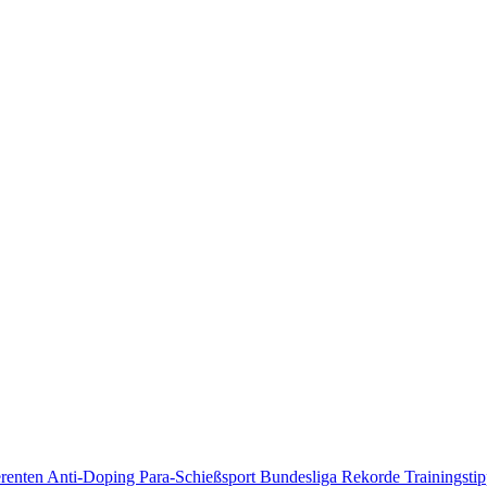
erenten
Anti-Doping
Para-Schießsport
Bundesliga
Rekorde
Trainingsti