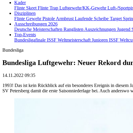
Kader
Flinte Skeet
Flinte Trap
Luftgewehr/KK-Gewehr
Luft-/Sportpi
Disziplinen
Flinte
Gewehr
Pistole
Armbrust
Laufende Scheibe
Target Spri
Ausschreibungen 2026
Deutsche Meisterschaften
Ranglisten
Auszeichnungen
Jugend
Top-Events
Bundesligafinale
ISSF Weltmeisterschaft Junioren
ISSF Weltc
Bundesliga
Bundesliga Luftgewehr: Neuer Rekord du
14.11.2022 09:35
1993! Das ist kein Rückblick auf ein besonderes Ereignis in diesem 
SV Petersberg damit die erste Saisonniederlage bei. Auch anderswo 