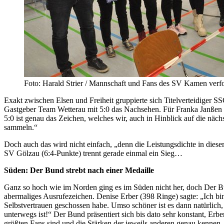
Foto: Harald Strier / Mannschaft und Fans des SV Kamen verf
Exakt zwischen Elsen und Freiheit gruppierte sich Titelverteidiger
Gastgeber Team Wetterau mit 5:0 das Nachsehen. Für Franka Janßen
5:0 ist genau das Zeichen, welches wir, auch in Hinblick auf die näch
sammeln.“
Doch auch das wird nicht einfach, „denn die Leistungsdichte in dieser 
SV Gölzau (6:4-Punkte) trennt gerade einmal ein Sieg…
Süden: Der Bund strebt nach einer Medaille
Ganz so hoch wie im Norden ging es im Süden nicht her, doch Der 
abermaliges Ausrufezeichen. Denise Erber (398 Ringe) sagte: „Ich b
Selbstvertrauen geschossen habe. Umso schöner ist es dann natürlich
unterwegs ist!“ Der Bund präsentiert sich bis dato sehr konstant, Erb
größten Fans sind und die Stärken der jeweils anderen genau kennen 