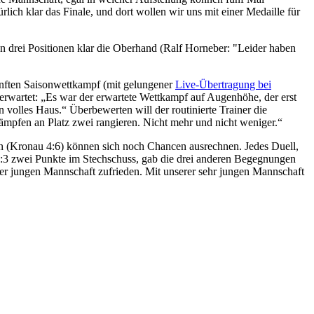
rlich klar das Finale, und dort wollen wir uns mit einer Medaille für
n drei Positionen klar die Oberhand (Ralf Horneber: "Leider haben
nften Saisonwettkampf (mit gelungener
Live-Übertragung bei
erwartet: „Es war der erwartete Wettkampf auf Augenhöhe, der erst
 volles Haus.“ Überbewerten will der routinierte Trainer die
kämpfen an Platz zwei rangieren. Nicht mehr und nicht weniger.“
n (Kronau 4:6) können sich noch Chancen ausrechnen. Jedes Duell,
:3 zwei Punkte im Stechschuss, gab die drei anderen Begegnungen
ner jungen Mannschaft zufrieden. Mit unserer sehr jungen Mannschaft