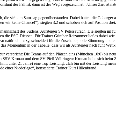
tant der Fall ist, dann ist der Weg vorgezeichnet: „Unser Ziel ist natü
h, die sich am Samstag gegenüberstanden. Dabei hatten die Coburger a
ten wir keine Chance!"), siegten 3:2 und schoben sich auf Position drei.
annschaft des Südens, Aufsteiger SV Petersaurach. Die siegten im fü
gen die FSG Diessen. Für Trainer Günther Reizammer lief es dabei wie 
r natürlich maßgeschneidert für die Zuschauer, tolle Stimmung und ein
r das Momentum in der Tabelle, dass wir als Aufsteiger nach fünf Wett
ur verspricht: Die Teams auf den Plätzen eins (München 10:0) bis neu
em SSV Kronau und dem SV Pfeil Vöhringen: Kronau holte sich beim 2
hnitt unter 21 Jahre) eine Top-Leistung: „Ich bin mit der Leistung mei
e einer Niederlage“, konstatierte Trainer Kurt Hillenbrand.