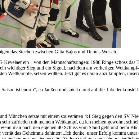
olgen das Stechen zwischen Gitta Bajos und Dennis Welsch.
 SSG Kevelaer ein – von den Mannschaftsringen: 1988 Ringe schoss da
 ein wichtiger Sieg und ein Signal, nachdem am vorherigen Wettkampf
sten Wettkämpfe, setzen wollten. Jetzt gilt es daran anzuknüpfen, unse
Saison ist enorm“, so Janßen und spielt damit auf die Tabellenkonstella
Bund München setzte mit einem souveränen 4:1-Sieg gegen den SV Nie
in sehr zufrieden mit meinem Wettkampf, da ich meinen gewohnt schne
, wenn man nach den eigenen 40 Schuss vom Stand geht und beim Blick 
er verrät das Geheimnis dahinter: „Ich denke, unser Erfolg kommt unter 
- so pushen wir uns gegenseitig. Zudem sind wir eine sehr ausgegliche