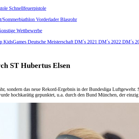
stole
Schnellfeuerpistole
nt/Sommerbiathlon
Vorderlader
Blasrohr
Sonstige Wettbewerbe
up
KidsGames
Deutsche Meisterschaft
DM´s 2021
DM´s 2022
DM´s 2
rch ST Hubertus Elsen
Jahr, sondern das neue Rekord-Ergebnis in der Bundesliga Luftgewehr.
wurde hochkarätig gepunktet, u.a. durch den Bund München, der einzig 