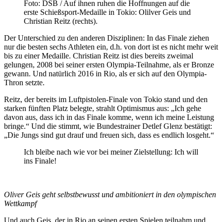
Foto: DSB / Auf ihnen ruhen die Hoffnungen auf die
erste Schießsport-Medaille in Tokio: Olilver Geis und
Christian Reitz (rechts).
Der Unterschied zu den anderen Disziplinen: In das Finale ziehen
nur die besten sechs Athleten ein, d.h. von dort ist es nicht mehr weit
bis zu einer Medaille. Christian Reitz ist dies bereits zweimal
gelungen, 2008 bei seiner ersten Olympia-Teilnahme, als er Bronze
gewann. Und natürlich 2016 in Rio, als er sich auf den Olympia-
Thron setzte.
Reitz, der bereits im Luftpistolen-Finale von Tokio stand und den
starken fünften Platz belegte, strahlt Optimismus aus: „Ich gehe
davon aus, dass ich in das Finale komme, wenn ich meine Leistung
bringe.“ Und die stimmt, wie Bundestrainer Detlef Glenz bestätigt:
„Die Jungs sind gut drauf und freuen sich, dass es endlich losgeht.“
Ich bleibe nach wie vor bei meiner Zielstellung: Ich will
ins Finale!
Oliver Geis geht selbstbewusst und ambitioniert in den olympischen
Wettkampf
Und auch Geis, der in Rio an seinen ersten Spielen teilnahm und