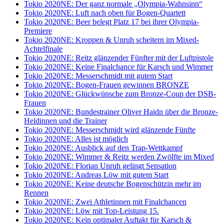
Tokio 2020NE: Der ganz normale „Olympia-Wahnsinn“
Tokio 2020NE: Luft nach oben für Bogen-Quartett
Tokio 2020NE: Beer belegt Platz 17 bei ihrer Olympia-
Premiere
Tokio 2020NE: Kroppen & Unruh scheitern im Mixed-
Achtelfinale
Tokio 2020NE: Reitz glänzender Fünfter mit der Luftpistole
Tokio 2020NE: Keine Finalchance für Karsch und Wimmer
Tokio 2020NE: Messerschmidt mit gutem Start
Tokio 2020NE: Bogen-Frauen gewinnen BRONZE
Tokio 2020NE: Glückwünsche zum Bronze-Coup der DSB-
Frauen
Tokio 2020NE: Bundestrainer Oliver Haidn über die Bronze-
Heldinnen und die Trainer
Tokio 2020NE: Messerschmidt wird glänzende Fünfte
Tokio 2020NE: Alles ist möglich
Tokio 2020NE: Ausblick auf den Trap-Wettkampf
Tokio 2020NE: Wimmer & Reitz werden Zwölfte im Mixed
Tokio 2020NE: Florian Unruh gelingt Sensation
Tokio 2020NE: Andreas Löw mit gutem Start
Tokio 2020NE: Keine deutsche Bogenschützin mehr im
Rennen
Tokio 2020NE: Zwei Athletinnen mit Finalchancen
Tokio 2020NE: Löw mit Top-Leistung 15.
Tokio 2020NE: Kein optimaler Auftakt für Karsch &