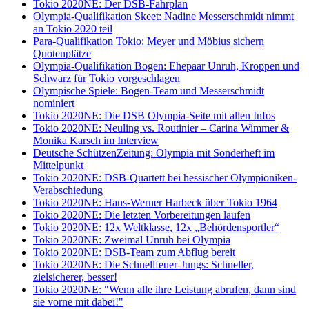
Tokio 2020NE: Der DSB-Fahrplan
Olympia-Qualifikation Skeet: Nadine Messerschmidt nimmt
an Tokio 2020 teil
Para-Qualifikation Tokio: Meyer und Möbius sichern
Quotenplätze
Olympia-Qualifikation Bogen: Ehepaar Unruh, Kroppen und
Schwarz für Tokio vorgeschlagen
Olympische Spiele: Bogen-Team und Messerschmidt
nominiert
Tokio 2020NE: Die DSB Olympia-Seite mit allen Infos
Tokio 2020NE: Neuling vs. Routinier – Carina Wimmer &
Monika Karsch im Interview
Deutsche SchützenZeitung: Olympia mit Sonderheft im
Mittelpunkt
Tokio 2020NE: DSB-Quartett bei hessischer Olympioniken-
Verabschiedung
Tokio 2020NE: Hans-Werner Harbeck über Tokio 1964
Tokio 2020NE: Die letzten Vorbereitungen laufen
Tokio 2020NE: 12x Weltklasse, 12x „Behördensportler“
Tokio 2020NE: Zweimal Unruh bei Olympia
Tokio 2020NE: DSB-Team zum Abflug bereit
Tokio 2020NE: Die Schnellfeuer-Jungs: Schneller,
zielsicherer, besser!
Tokio 2020NE: "Wenn alle ihre Leistung abrufen, dann sind
sie vorne mit dabei!"