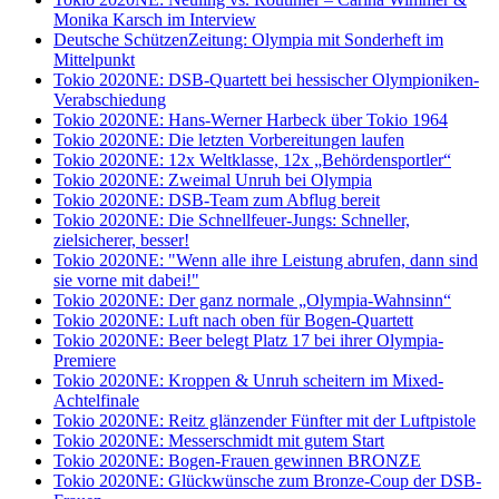
Monika Karsch im Interview
Deutsche SchützenZeitung: Olympia mit Sonderheft im
Mittelpunkt
Tokio 2020NE: DSB-Quartett bei hessischer Olympioniken-
Verabschiedung
Tokio 2020NE: Hans-Werner Harbeck über Tokio 1964
Tokio 2020NE: Die letzten Vorbereitungen laufen
Tokio 2020NE: 12x Weltklasse, 12x „Behördensportler“
Tokio 2020NE: Zweimal Unruh bei Olympia
Tokio 2020NE: DSB-Team zum Abflug bereit
Tokio 2020NE: Die Schnellfeuer-Jungs: Schneller,
zielsicherer, besser!
Tokio 2020NE: "Wenn alle ihre Leistung abrufen, dann sind
sie vorne mit dabei!"
Tokio 2020NE: Der ganz normale „Olympia-Wahnsinn“
Tokio 2020NE: Luft nach oben für Bogen-Quartett
Tokio 2020NE: Beer belegt Platz 17 bei ihrer Olympia-
Premiere
Tokio 2020NE: Kroppen & Unruh scheitern im Mixed-
Achtelfinale
Tokio 2020NE: Reitz glänzender Fünfter mit der Luftpistole
Tokio 2020NE: Messerschmidt mit gutem Start
Tokio 2020NE: Bogen-Frauen gewinnen BRONZE
Tokio 2020NE: Glückwünsche zum Bronze-Coup der DSB-