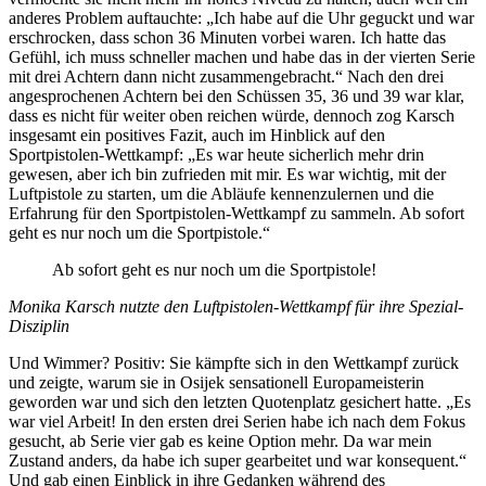
anderes Problem auftauchte: „Ich habe auf die Uhr geguckt und war
erschrocken, dass schon 36 Minuten vorbei waren. Ich hatte das
Gefühl, ich muss schneller machen und habe das in der vierten Serie
mit drei Achtern dann nicht zusammengebracht.“ Nach den drei
angesprochenen Achtern bei den Schüssen 35, 36 und 39 war klar,
dass es nicht für weiter oben reichen würde, dennoch zog Karsch
insgesamt ein positives Fazit, auch im Hinblick auf den
Sportpistolen-Wettkampf: „Es war heute sicherlich mehr drin
gewesen, aber ich bin zufrieden mit mir. Es war wichtig, mit der
Luftpistole zu starten, um die Abläufe kennenzulernen und die
Erfahrung für den Sportpistolen-Wettkampf zu sammeln. Ab sofort
geht es nur noch um die Sportpistole.“
Ab sofort geht es nur noch um die Sportpistole!
Monika Karsch nutzte den Luftpistolen-Wettkampf für ihre Spezial-
Disziplin
Und Wimmer? Positiv: Sie kämpfte sich in den Wettkampf zurück
und zeigte, warum sie in Osijek sensationell Europameisterin
geworden war und sich den letzten Quotenplatz gesichert hatte. „Es
war viel Arbeit! In den ersten drei Serien habe ich nach dem Fokus
gesucht, ab Serie vier gab es keine Option mehr. Da war mein
Zustand anders, da habe ich super gearbeitet und war konsequent.“
Und gab einen Einblick in ihre Gedanken während des