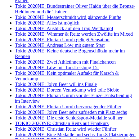
Frauen
Tokio 2020NE: Bundestrainer Oliver Haidn über die Bronze-
Heldinnen und die Trainer
Tokio 2020NE: Messerschmidt wird glänzende Fünfte
Tokio 2020NE: Alles ist möglich
Tokio 2020NE: Ausblick auf den Trap-Wettkampf
Tokio 2020NE: Wimmer & Reitz werden Zwölfte im Mixed
Tokio 2020NE: Florian Unruh gelingt Sensation
Tokio 2020NE: Andreas Löw mit gutem Start
Tokio 2020NE: Keine deutsche Bogenschützin mehr im
Rennen
Tokio 2020NE: Zwei Athletinnen mit Finalchancen
Tokio 2020NE: Löw mit Top-Leistung 15.
Tokio 2020NE: Kein optimaler Auftakt für Karsch &
Vennekamp
Tokio 2020NE: Jolyn Beer will ins Finale
Tokio 2020NE: Doreen Vennekamp wird tolle Siebte
Tokio 2020NE: Florian Unruh vor der Einzel-Entscheidung
im Interview
Tokio 2020NE: Florian Unruh hervorragender Fünfter
Tokio 2020NE: Jolyn Beer sehr zufrieden mit Platz sechs
Tokio 2020NE: Die erste Schießsport-Medaille soll her
TOKIO 202ONE: Christian Reitz auf Finalkurs
Tokio 2020NE: Christian Reitz wird wieder Fünfter
Tokio 2020NE: Eine Medaille und sechs Top-8 Platzierungen