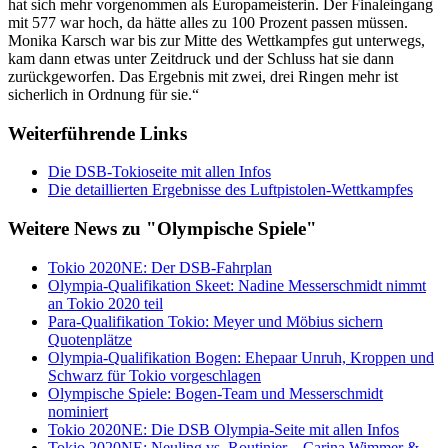
hat sich mehr vorgenommen als Europameisterin. Der Finaleingang
mit 577 war hoch, da hätte alles zu 100 Prozent passen müssen.
Monika Karsch war bis zur Mitte des Wettkampfes gut unterwegs,
kam dann etwas unter Zeitdruck und der Schluss hat sie dann
zurückgeworfen. Das Ergebnis mit zwei, drei Ringen mehr ist
sicherlich in Ordnung für sie.“
Weiterführende Links
Die DSB-Tokioseite mit allen Infos
Die detaillierten Ergebnisse des Luftpistolen-Wettkampfes
Weitere News zu "Olympische Spiele"
Tokio 2020NE: Der DSB-Fahrplan
Olympia-Qualifikation Skeet: Nadine Messerschmidt nimmt
an Tokio 2020 teil
Para-Qualifikation Tokio: Meyer und Möbius sichern
Quotenplätze
Olympia-Qualifikation Bogen: Ehepaar Unruh, Kroppen und
Schwarz für Tokio vorgeschlagen
Olympische Spiele: Bogen-Team und Messerschmidt
nominiert
Tokio 2020NE: Die DSB Olympia-Seite mit allen Infos
Tokio 2020NE: Neuling vs. Routinier – Carina Wimmer &