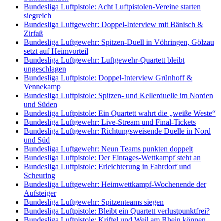
Bundesliga Luftpistole: Acht Luftpistolen-Vereine starten
siegreich
Bundesliga Luftgewehr: Doppel-Interview mit Bänisch &
Zirfaß
Bundesliga Luftgewehr: Spitzen-Duell in Vöhringen, Gölzau
setzt auf Heimvorteil
Bundesliga Luftgewehr: Luftgewehr-Quartett bleibt
ungeschlagen
Bundesliga Luftpistole: Doppel-Interview Grünhoff &
Vennekamp
Bundesliga Luftpistole: Spitzen- und Kellerduelle im Norden
und Süden
Bundesliga Luftpistole: Ein Quartett wahrt die „weiße Weste“
Bundesliga Luftgewehr: Live-Stream und Final-Tickets
Bundesliga Luftgewehr: Richtungsweisende Duelle in Nord
und Süd
Bundesliga Luftgewehr: Neun Teams punkten doppelt
Bundesliga Luftpistole: Der Eintages-Wettkampf steht an
Bundesliga Luftpistole: Erleichterung in Fahrdorf und
Scheuring
Bundesliga Luftgewehr: Heimwettkampf-Wochenende der
Aufsteiger
Bundesliga Luftgewehr: Spitzenteams siegen
Bundesliga Luftpistole: Bleibt ein Quartett verlustpunktfrei?
Bundesliga Luftpistole: Kriftel und Weil am Rhein können