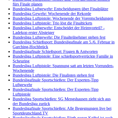
fürs Finale planen
Bundesliga Luftgewehr: Entscheidungen über Finalplätze
Bundesliga Gewehr: Wochenende der Rekorde
Bundesliga Luftpistole: Wochenende der Vorentscheidungen
Bundesliga Luftpistole: Trio löst die Finaltickets
Bundesliga Luftgewehr: Entscheidet der Heimvorteil? -
Ladekop erster Absteiger
Bundesliga Luftgewehr: Die Finalteilnehmer stehen fest
Bundesliga Schießsport: Bundesligafinale am 5./6. Februar in
Garching-Hochbrück
Bundesligafinale Schießsport: Fragen & Antworten
Bundesliga Luftpistole: Eine schießsportverrückte Familie in
Scheuring
Bundesliga Luftpistole: Spannung satt am letzten Vorrunden-
Wochenende
Bundesliga Luftpistole: Die Finalisten stehen fest
Bundesligafinale Sportschießen: Der Experten-Tipp
Luftgewehr
Bundesligafinale Sportschießen: Der Experten-Tipp
Luftpistole
Bundesliga Sportschießen: SG Mengshausen zieht sich aus
der Bundesliga zurück
Bundesligafinale Sportschießen: Alle Begegnungen live bei
Sportdeutschland.TV
Bundesligafinale Sportschießen: Fürth gegen Kriftel ist auch