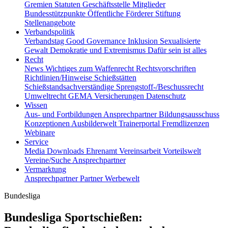
Gremien
Statuten
Geschäftsstelle
Mitglieder
Bundesstützpunkte
Öffentliche Förderer
Stiftung
Stellenangebote
Verbandspolitik
Verbandstag
Good Governance
Inklusion
Sexualisierte
Gewalt
Demokratie und Extremismus
Dafür sein ist alles
Recht
News
Wichtiges zum Waffenrecht
Rechtsvorschriften
Richtlinien/Hinweise
Schießstätten
Schießstandsachverständige
Sprengstoff-/Beschussrecht
Umweltrecht
GEMA
Versicherungen
Datenschutz
Wissen
Aus- und Fortbildungen
Ansprechpartner
Bildungsausschuss
Konzeptionen
Ausbilderwelt
Trainerportal
Fremdlizenzen
Webinare
Service
Media
Downloads
Ehrenamt
Vereinsarbeit
Vorteilswelt
Vereine/Suche
Ansprechpartner
Vermarktung
Ansprechpartner
Partner
Werbewelt
Bundesliga
Bundesliga Sportschießen: