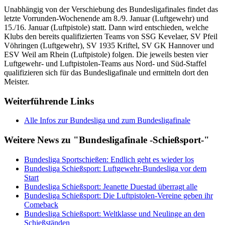
Unabhängig von der Verschiebung des Bundesligafinales findet das
letzte Vorrunden-Wochenende am 8./9. Januar (Luftgewehr) und
15./16. Januar (Luftpistole) statt. Dann wird entschieden, welche
Klubs den bereits qualifizierten Teams von SSG Kevelaer, SV Pfeil
Vöhringen (Luftgewehr), SV 1935 Kriftel, SV GK Hannover und
ESV Weil am Rhein (Luftpistole) folgen. Die jeweils besten vier
Luftgewehr- und Luftpistolen-Teams aus Nord- und Süd-Staffel
qualifizieren sich für das Bundesligafinale und ermitteln dort den
Meister.
Weiterführende Links
Alle Infos zur Bundesliga und zum Bundesligafinale
Weitere News zu "Bundesligafinale -Schießsport-"
Bundesliga Sportschießen: Endlich geht es wieder los
Bundesliga Schießsport: Luftgewehr-Bundesliga vor dem
Start
Bundesliga Schießsport: Jeanette Duestad überragt alle
Bundesliga Schießsport: Die Luftpistolen-Vereine geben ihr
Comeback
Bundesliga Schießsport: Weltklasse und Neulinge an den
Schießständen