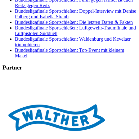
Reitz gegen Reitz
Bundesligafinale Sportschießen: Doppel-Interview mit Denise
Palberg und Isabella Straub
Bundesligafinale Sportschießen: Die letzten Daten & Fakten
Bundesligafinale Sportschießen: Luftgewehr-Traumfinale und
Luftpistolen-Südduell
Bundesligafinale Sportschießen: Waldenburg und Kevelaer
triumphieren
Bundesligafinale Sportschießen: Top-Event mit kleinem
Makel
Partner