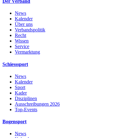
Der Verband
News
Kalender
Über uns
Verbandspolitik
Recht
Wissen
Service
Vermarktung
Schiesssport
News
Kalender
Sport
Kader
Disziplinen
Ausschreibungen 2026
Top-Events
Bogensport
News