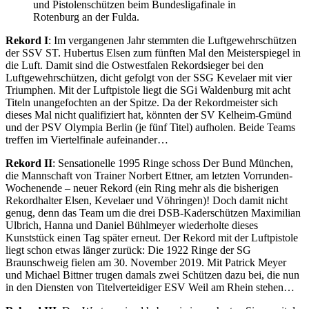
und Pistolenschützen beim Bundesligafinale in
Rotenburg an der Fulda.
Rekord I
: Im vergangenen Jahr stemmten die Luftgewehrschützen
der SSV ST. Hubertus Elsen zum fünften Mal den Meisterspiegel in
die Luft. Damit sind die Ostwestfalen Rekordsieger bei den
Luftgewehrschützen, dicht gefolgt von der SSG Kevelaer mit vier
Triumphen. Mit der Luftpistole liegt die SGi Waldenburg mit acht
Titeln unangefochten an der Spitze. Da der Rekordmeister sich
dieses Mal nicht qualifiziert hat, könnten der SV Kelheim-Gmünd
und der PSV Olympia Berlin (je fünf Titel) aufholen. Beide Teams
treffen im Viertelfinale aufeinander…
Rekord II
: Sensationelle 1995 Ringe schoss Der Bund München,
die Mannschaft von Trainer Norbert Ettner, am letzten Vorrunden-
Wochenende – neuer Rekord (ein Ring mehr als die bisherigen
Rekordhalter Elsen, Kevelaer und Vöhringen)! Doch damit nicht
genug, denn das Team um die drei DSB-Kaderschützen Maximilian
Ulbrich, Hanna und Daniel Bühlmeyer wiederholte dieses
Kunststück einen Tag später erneut. Der Rekord mit der Luftpistole
liegt schon etwas länger zurück: Die 1922 Ringe der SG
Braunschweig fielen am 30. November 2019. Mit Patrick Meyer
und Michael Bittner trugen damals zwei Schützen dazu bei, die nun
in den Diensten von Titelverteidiger ESV Weil am Rhein stehen…