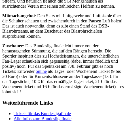
Stream. Und natürlich ist auch die SGi Mengshausen als
ausrichtender Verein mit seinen zahlreichen Helfern zu nennen.
Mitmachangebot
: Den Stars mit Luftgewehr und Luftpistole über
die Schulter schauen und zwischendurch in den Pausen Luft holen!
Das ist auch notwendig, denn es gibt einen Stand des DSB-
Blasrohrteams, an dem Zuschauer das Blasrohrschießen
ausprobieren können.
Zuschauer
: Das Bundesligafinale lebt immer von der
herausragenden Stimmung, die auf den Rängen herrscht. Die
Sportler inspiriert dies zu Höchstleistungen, die unterschiedlichen
Fan-Lager schaukeln sich gegenseitig (dabei immer friedlich und
positiv) hoch. Für das Spektakel am 7./8. Februar gibt es noch
Tickets: Entweder
online
als Tages- oder Wochenend-Ticket (9 bis
20 Euro) oder für Kurzentschlossene an der Tageskasse (13 € für
das Tagesticket, 10 € für das ermäßigte Tagesticket, 21 € für das
Wochenendticket und 16 € für das ermäßigte Wochenendticket) – es
lohnt sich!
Weiterführende Links
Tickets für das Bundesligafinale
Alle Infos zum Bundesligafinale