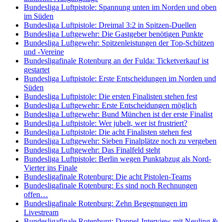
Bundesliga Luftpistole: Spannung unten im Norden und oben
im Süden
Bundesliga Luftpistole: Dreimal 3:2 in Spitzen-Duellen
Bundesliga Luftgewehr: Die Gastgeber benötigen Punkte
Bundesliga Luftgewehr: Spitzenleistungen der Top-Schützen
und -Vereine
Bundesligafinale Rotenburg an der Fulda: Ticketverkauf ist
gestartet
Bundesliga Luftpistole: Erste Entscheidungen im Norden und
Süden
Bundesliga Luftpistole: Die ersten Finalisten stehen fest
Bundesliga Luftgewehr: Erste Entscheidungen möglich
Bundesliga Luftgewehr: Bund München ist der erste Finalist
Bundesliga Luftpistole: Wer jubelt, wer ist frustriert?
Bundesliga Luftpistole: Die acht Finalisten stehen fest
Bundesliga Luftgewehr: Sieben Finalplätze noch zu vergeben
Bundesliga Luftgewehr: Das Finalfeld steht
Bundesliga Luftpistole: Berlin wegen Punktabzug als Nord-
Vierter ins Finale
Bundesligafinale Rotenburg: Die acht Pistolen-Teams
Bundesligafinale Rotenburg: Es sind noch Rechnungen
offen…
Bundesligafinale Rotenburg: Zehn Begegnungen im
Livestream
Bundesligafinale Rotenburg: Doppel-Interview mit Neuling &