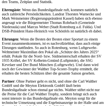
den Teams, Zeitplan und Statistik.
Ehrengäste
: Wenn das Bundesligafinale ruft, kommen natürlich
auch zahlreiche Persönlichkeiten. Landrat Thorsten Warnecke und
Mark Weinmeister (Regierungspräsident Kassel) haben sich ebenso
angesagt wie die Bürgermeister Thomas Rohrbach (Gemeinde
Niederaula) und Marcus Weber (Stadt Rotenburg a.d. Fulda). Und
DSB-Präsident Hans-Heinrich von Schönfels ist natürlich eh dabei.
Ehrungen
: Wenn die Besten der Besten einer Sportart zu einem
Event zusammenkommen, ist es nachvollziehbar, dass auch einige
Ehrungen stattfinden. So auch in Rotenburg, wenn Luftgewehr-
Weltmeister Maximilian den Pokal als „Schütze des Jahres 2025“
erhält. Pokale für die Nord- bzw. Südmeisterschaft erhalten der SV
1935 Kriftel, der SV Kelheim-Gmünd (Luftpistole), die SSG
Kevelaer und Der Bund München (Luftgewehr). Und dann wird
noch der Gewinner der Walther Top-Scorer-Trophy ermittelt, die
erhalten die besten Schützen über die gesamte Saison gesehen.
Partner
: Ohne Partner geht es nicht, und ohne die Carl Walther
GmbH und die Meyton Elektronik GmbH läuft beim
Bundesligafinale schon einmal gar nichts. Walther stiftet nicht nur
die Preise für die Carl Walther Trophy, sondern bringt sich auch
sonst intensiv in das Bundesligafinale ein. Meyton sorgt für die
technische Umsetzung und die Ergebnisanzeige in der Halle und am