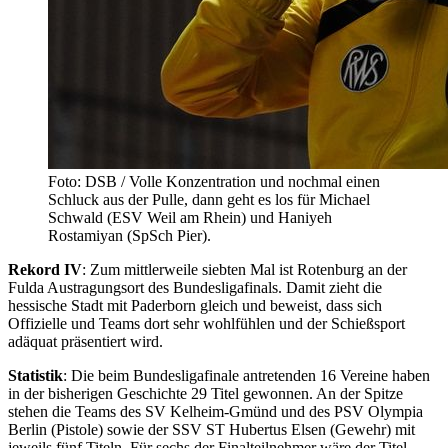
Foto: DSB / Volle Konzentration und nochmal einen
Schluck aus der Pulle, dann geht es los für Michael
Schwald (ESV Weil am Rhein) und Haniyeh
Rostamiyan (SpSch Pier).
Rekord IV
: Zum mittlerweile siebten Mal ist Rotenburg an der
Fulda Austragungsort des Bundesligafinals. Damit zieht die
hessische Stadt mit Paderborn gleich und beweist, dass sich
Offizielle und Teams dort sehr wohlfühlen und der Schießsport
adäquat präsentiert wird.
Statistik
: Die beim Bundesligafinale antretenden 16 Vereine haben
in der bisherigen Geschichte 29 Titel gewonnen. An der Spitze
stehen die Teams des SV Kelheim-Gmünd und des PSV Olympia
Berlin (Pistole) sowie der SSV ST Hubertus Elsen (Gewehr) mit
jeweils fünf Titeln. Für sechs der Finalteilnehmer wäre der Titel