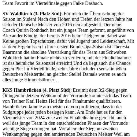
Team Favorit im Viertelfinale gegen Falke Dasbach.
SV Waldkirch (3. Platz Süd)
: Für mich die Überraschung der
Saison im Süden! Nach den Höhen und Tiefen der letzten Jahre hat
sich der Deutsche Meister von 2016 neu aufgestellt. Der neue
Coach Quirin Rothdach hat ein junges Team geformt, angeführt von
Alexander Kindig, der bereits 2016 beim Titelgewinn dabei war.
Keine großen Topschützen, dafür viel Jugend und Leidenschaft. Mit
starken Ergebnissen in ihrer ersten Bundesliga-Saison ist Theresia
Baarmann die absolute Verstärkung für das Team aus Schwaben.
Waldkirch hat im Finale nichts zu verlieren, mit der Finalteilnahme
ist das heimliche Saisonziel erreicht! Und da liegt auch die Chance
gegen Pier im Vierteilfinale, zehn Jahre nach dem sensationellen
Deutschen Meistertitel an gleicher Stelle! Damals waren es auch
alles junge Himmelstürmer…
KKS Hambrücken (4. Platz Süd)
: Erst mit dem 3:2-Sieg gegen
Ötlingen im letzten Wettkampf der Vorrunde konnte sich das Team
von Trainer Karl Heinz Heil für das Finalturnier qualifizieren.
Hambrücken konnte am meisten davon profitieren, dass in der
Südgruppe jeder jeden besiegen kann. Am Ende hat es für den
Vizemeister von 2024 zur zweiten Finalteilnahme gereicht, auch
weil das junge Team in den entscheidenden Phasen der Vorrunde
wichtige Siege errungen hat. Vor allem der Sieg am zweiten
Wettkampftag gegen den amtierenden Deutschen Meister Weil am