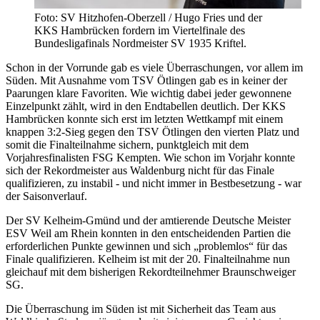
Foto: SV Hitzhofen-Oberzell / Hugo Fries und der
KKS Hambrücken fordern im Viertelfinale des
Bundesligafinals Nordmeister SV 1935 Kriftel.
Schon in der Vorrunde gab es viele Überraschungen, vor allem im
Süden. Mit Ausnahme vom TSV Ötlingen gab es in keiner der
Paarungen klare Favoriten. Wie wichtig dabei jeder gewonnene
Einzelpunkt zählt, wird in den Endtabellen deutlich. Der KKS
Hambrücken konnte sich erst im letzten Wettkampf mit einem
knappen 3:2-Sieg gegen den TSV Ötlingen den vierten Platz und
somit die Finalteilnahme sichern, punktgleich mit dem
Vorjahresfinalisten FSG Kempten. Wie schon im Vorjahr konnte
sich der Rekordmeister aus Waldenburg nicht für das Finale
qualifizieren, zu instabil - und nicht immer in Bestbesetzung - war
der Saisonverlauf.
Der SV Kelheim-Gmünd und der amtierende Deutsche Meister
ESV Weil am Rhein konnten in den entscheidenden Partien die
erforderlichen Punkte gewinnen und sich „problemlos“ für das
Finale qualifizieren. Kelheim ist mit der 20. Finalteilnahme nun
gleichauf mit dem bisherigen Rekordteilnehmer Braunschweiger
SG.
Die Überraschung im Süden ist mit Sicherheit das Team aus