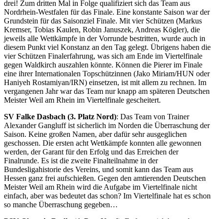
drei! Zum dritten Mal in Folge qualifiziert sich das Team aus
Nordrhein-Westfalen für das Finale. Eine konstante Saison war der
Grundstein für das Saisonziel Finale. Mit vier Schützen (Markus
Kremser, Tobias Kaulen, Robin Januszek, Andreas Kögler), die
jeweils alle Wettkämpfe in der Vorrunde bestritten, wurde auch in
diesem Punkt viel Konstanz an den Tag gelegt. Übrigens haben die
vier Schützen Finalerfahrung, was sich am Ende im Viertelfinale
gegen Waldkirch auszahlen könnte. Können die Pierer im Finale
eine ihrer Internationalen Topschützinnen (Jako Miriam/HUN oder
Haniyeh Rostamiyan/IRN) einsetzen, ist mit allem zu rechnen. Im
vergangenen Jahr war das Team nur knapp am späteren Deutschen
Meister Weil am Rhein im Viertelfinale gescheitert.
SV Falke Dasbach (3. Platz Nord)
: Das Team von Trainer
Alexander Gangluff ist sicherlich im Norden die Überraschung der
Saison. Keine großen Namen, aber dafür sehr ausgeglichen
geschossen. Die ersten acht Wettkämpfe konnten alle gewonnen
werden, der Garant für den Erfolg und das Erreichen der
Finalrunde. Es ist die zweite Finalteilnahme in der
Bundesligahistorie des Vereins, und somit kann das Team aus
Hessen ganz frei aufschießen. Gegen den amtierenden Deutschen
Meister Weil am Rhein wird die Aufgabe im Viertelfinale nicht
einfach, aber was bedeutet das schon? Im Viertelfinale hat es schon
so manche Überraschung gegeben…