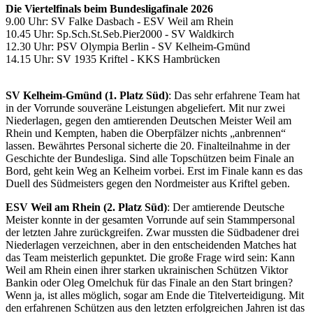
Die Viertelfinals beim Bundesligafinale 2026
9.00 Uhr: SV Falke Dasbach - ESV Weil am Rhein
10.45 Uhr: Sp.Sch.St.Seb.Pier2000 - SV Waldkirch
12.30 Uhr: PSV Olympia Berlin - SV Kelheim-Gmünd
14.15 Uhr: SV 1935 Kriftel - KKS Hambrücken
SV Kelheim-Gmünd (1. Platz Süd)
: Das sehr erfahrene Team hat
in der Vorrunde souveräne Leistungen abgeliefert. Mit nur zwei
Niederlagen, gegen den amtierenden Deutschen Meister Weil am
Rhein und Kempten, haben die Oberpfälzer nichts „anbrennen“
lassen. Bewährtes Personal sicherte die 20. Finalteilnahme in der
Geschichte der Bundesliga. Sind alle Topschützen beim Finale an
Bord, geht kein Weg an Kelheim vorbei. Erst im Finale kann es das
Duell des Südmeisters gegen den Nordmeister aus Kriftel geben.
ESV Weil am Rhein (2. Platz Süd)
: Der amtierende Deutsche
Meister konnte in der gesamten Vorrunde auf sein Stammpersonal
der letzten Jahre zurückgreifen. Zwar mussten die Südbadener drei
Niederlagen verzeichnen, aber in den entscheidenden Matches hat
das Team meisterlich gepunktet. Die große Frage wird sein: Kann
Weil am Rhein einen ihrer starken ukrainischen Schützen Viktor
Bankin oder Oleg Omelchuk für das Finale an den Start bringen?
Wenn ja, ist alles möglich, sogar am Ende die Titelverteidigung. Mit
den erfahrenen Schützen aus den letzten erfolgreichen Jahren ist das