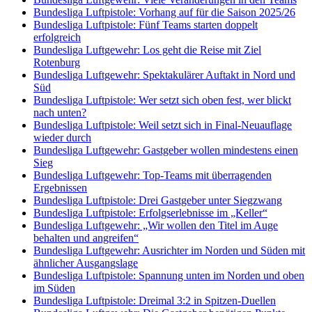
Bundesliga Luftpistole: Vorhang auf für die Saison 2025/26
Bundesliga Luftpistole: Fünf Teams starten doppelt
erfolgreich
Bundesliga Luftgewehr: Los geht die Reise mit Ziel
Rotenburg
Bundesliga Luftgewehr: Spektakulärer Auftakt in Nord und
Süd
Bundesliga Luftpistole: Wer setzt sich oben fest, wer blickt
nach unten?
Bundesliga Luftpistole: Weil setzt sich in Final-Neuauflage
wieder durch
Bundesliga Luftgewehr: Gastgeber wollen mindestens einen
Sieg
Bundesliga Luftgewehr: Top-Teams mit überragenden
Ergebnissen
Bundesliga Luftpistole: Drei Gastgeber unter Siegzwang
Bundesliga Luftpistole: Erfolgserlebnisse im „Keller“
Bundesliga Luftgewehr: „Wir wollen den Titel im Auge
behalten und angreifen“
Bundesliga Luftgewehr: Ausrichter im Norden und Süden mit
ähnlicher Ausgangslage
Bundesliga Luftpistole: Spannung unten im Norden und oben
im Süden
Bundesliga Luftpistole: Dreimal 3:2 in Spitzen-Duellen