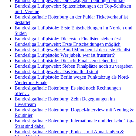
Bundesliga Luftgewehr: Die Gastgeber benötigen Punkte
Bundesliga Luftgewehr: Spitzenleistungen der Top-Schützen
und -Vereine
Bundesligafinale Rotenburg an der Fulda: Ticketverkauf ist
gestartet
Bundesliga Luftpistole: Erste Entscheidungen im Norden und
Süden
Bundesliga Luftpistole: Die ersten Finalisten stehen fest
Bundesliga Luftgewehr: Erste Entscheidungen möglich
Bundesliga Luftgewehr: Bund München ist der erste Finalist
Bundesliga Luftpistole: Wer jubelt, wer ist frustriert?
Bundesliga Luftpistole: Die acht Finalisten stehen fest
Bundesliga Luftgewehr: Sieben Finalplätze noch zu vergeben
Bundesliga Luftgewehr: Das Finalfeld steht
Bundesliga Luftpistole: Berlin wegen Punktabzug als Nord-
Vierter ins Finale
Bundesligafinale Rotenburg: Es sind noch Rechnungen
offen…
Bundesligafinale Rotenburg: Zehn Begegnungen im
Livestream
Bundesligafinale Rotenburg: Doppel-Interview mit Neuling &
Routinier
Bundesligafinale Rotenburg: Internationale und deutsche Top-
Stars sind dabei
Bundesligafinale Rotenburg: Podcast mit Anna Janßen &