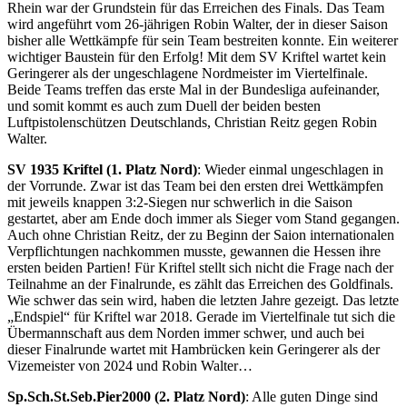
Rhein war der Grundstein für das Erreichen des Finals. Das Team
wird angeführt vom 26-jährigen Robin Walter, der in dieser Saison
bisher alle Wettkämpfe für sein Team bestreiten konnte. Ein weiterer
wichtiger Baustein für den Erfolg! Mit dem SV Kriftel wartet kein
Geringerer als der ungeschlagene Nordmeister im Viertelfinale.
Beide Teams treffen das erste Mal in der Bundesliga aufeinander,
und somit kommt es auch zum Duell der beiden besten
Luftpistolenschützen Deutschlands, Christian Reitz gegen Robin
Walter.
SV 1935 Kriftel (1. Platz Nord)
: Wieder einmal ungeschlagen in
der Vorrunde. Zwar ist das Team bei den ersten drei Wettkämpfen
mit jeweils knappen 3:2-Siegen nur schwerlich in die Saison
gestartet, aber am Ende doch immer als Sieger vom Stand gegangen.
Auch ohne Christian Reitz, der zu Beginn der Saion internationalen
Verpflichtungen nachkommen musste, gewannen die Hessen ihre
ersten beiden Partien! Für Kriftel stellt sich nicht die Frage nach der
Teilnahme an der Finalrunde, es zählt das Erreichen des Goldfinals.
Wie schwer das sein wird, haben die letzten Jahre gezeigt. Das letzte
„Endspiel“ für Kriftel war 2018. Gerade im Viertelfinale tut sich die
Übermannschaft aus dem Norden immer schwer, und auch bei
dieser Finalrunde wartet mit Hambrücken kein Geringerer als der
Vizemeister von 2024 und Robin Walter…
Sp.Sch.St.Seb.Pier2000 (2. Platz Nord)
: Alle guten Dinge sind